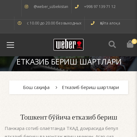
@weber_uzbekistan
+998 97 139 71 12
с 10.00 до 20.00 без выходных
Қайта алоқа
0
ЕТКАЗИБ БЕРИШ ШАРТЛАРИ
Бош саҳифа
Етказиб бериш шартлари
Тошкент бўйича етказиб бериш
Панжара сотиб олаётганда ТКАД доирасида бепул
етказиб бериш ва монтаж қилиш мумкин. Агар сиз