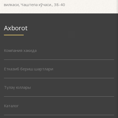
вилкаси, Чаштепа кўчаси., 38-40
Axborot
Компания хакида
Етказиб бериш шартлари
Түләү юллары
Каталог