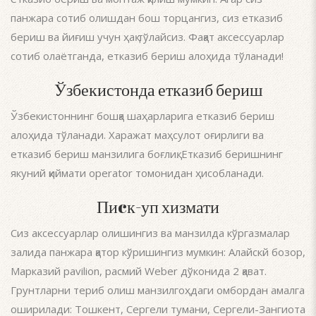
панжара сотиб олишдан бош торцангиз, сиз етказиб
бериш ва йиғиш учун ҳақ тўлайсиз. Фақат аксессуарлар
сотиб олаётганда, етказиб бериш алоҳида тўланади!
Ўзбекистонда етказиб бериш
Ўзбекистоннинг бошқа шаҳарларига етказиб бериш
алоҳида тўланади. Харажат маҳсулот оғирлиги ва
етказиб бериш манзилига боғлиқ. Етказиб беришнинг
якуний қиймати operator томонидан ҳисобланади.
Пиcк-уп хизмати
Сиз аксессуарлар олишингиз ва манзилда кўргазмалар
залида панжара қатор кўришингиз мумкин: Алайскй бозор,
Марказий pavilion, расмий Weber дўконида 2 қават.
Грунтларни териб олиш манзилгоҳдаги омбордан амалга
оширилади: Тошкент, Сергели тумани, Сергели-Зангиота