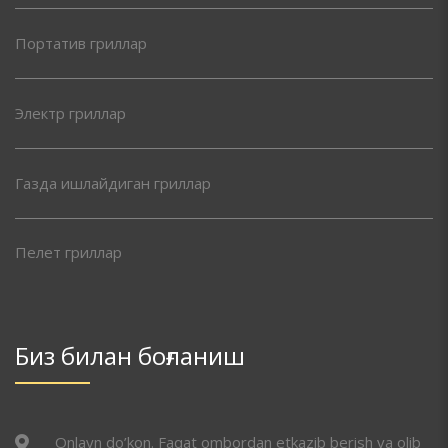
Портатив гриллар
Электр гриллар
Газда ишлайдиган гриллар
Пелет гриллар
Биз билан боғланиш
Onlayn do’kon. Faqat ombordan etkazib berish va olib