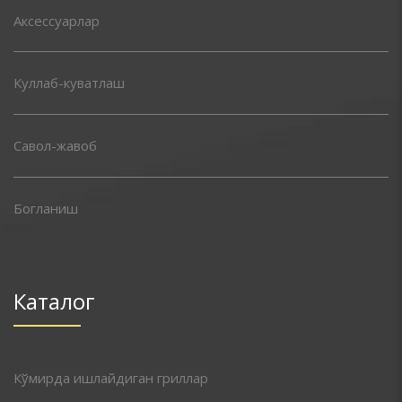
Аксессуарлар
Куллаб-куватлаш
Савол-жавоб
Богланиш
Каталог
Кўмирда ишлайдиган гриллар