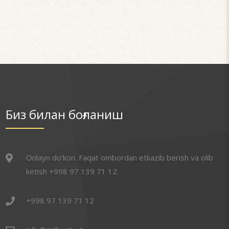
Биз билан боғланиш
Onlayn do’kon. Faqat ombordan etkazib berish va olib
ketish +998 97 139 71 12.
+998 97 139 71 12