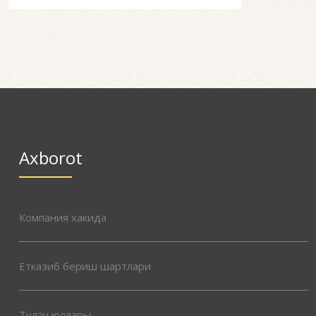
Axborot
Компания хакида
Етказиб бериш шартлари
Түләү юллары