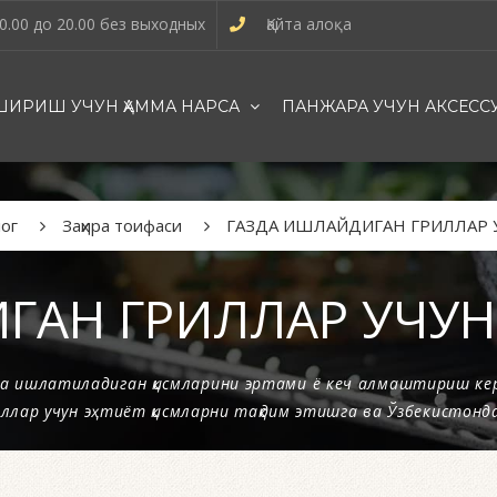
0.00 до 20.00 без выходных
Қайта алоқа
ИРИШ УЧУН ҲАММА НАРСА
ПАНЖАРА УЧУН АКСЕСС
ог
Заҳира тоифаси
ГАЗДА ИШЛАЙДИГАН ГРИЛЛАР 
ГАН ГРИЛЛАР УЧУН 
а ишлатиладиган қисмларини эртами ё кеч алмаштириш кер
ллар учун эҳтиёт қисмларни тақдим этишга ва Ўзбекистонда