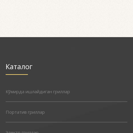
Каталог
Кўмирда ишлайдиган гриллар
Портатив гриллар
Электр гриллар