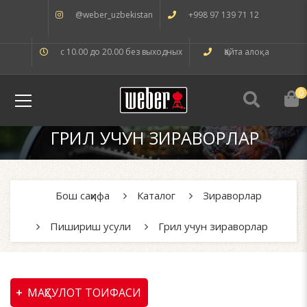
@weber_uzbekistan
+998 97 139 71 12
с 10.00 до 20.00 без выходных
Қайта алоқа
0
ГРИЛ УЧУН ЗИРАВОРЛАР
Бош саҳифа
Каталог
Зираворлар
Пишириш усули
Грил учун зираворлар
МАҲСУЛОТ ТОИФАСИ