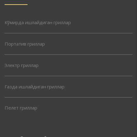
Кўмирда ишлайдиган гриллар
Портатив гриллар
Электр гриллар
Газда ишлайдиган гриллар
Пелет гриллар