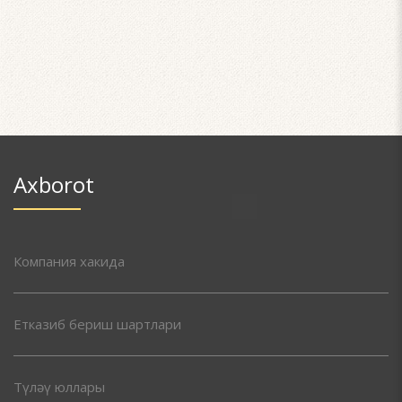
Axborot
Компания хакида
Етказиб бериш шартлари
Түләү юллары