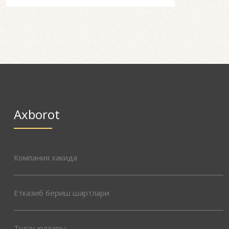
Axborot
Компания хакида
Етказиб бериш шартлари
Түләү юллары