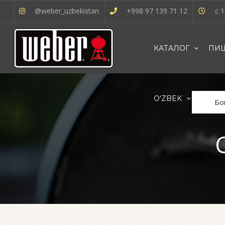
@weber_uzbekistan
+998 97 139 71 12
с 1
КАТАЛОГ
ПИШ
OʻZBEK
Бо