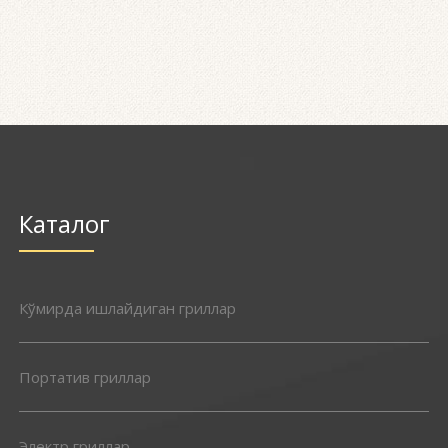
Каталог
Кўмирда ишлайдиган гриллар
Портатив гриллар
Электр гриллар