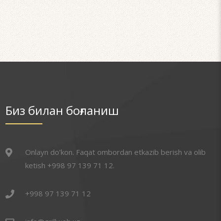
Биз билан боғланиш
Onlayn do’kon. Faqat ombordan etkazib berish va olib
ketish +998 97 139 71 12.
+998 97 139 71 12