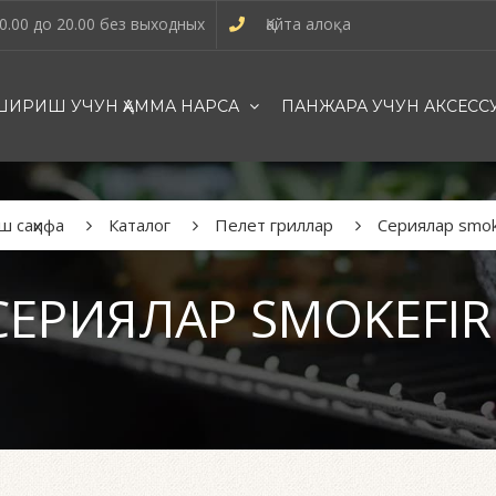
0.00 до 20.00 без выходных
Қайта алоқа
ИРИШ УЧУН ҲАММА НАРСА
ПАНЖАРА УЧУН АКСЕСС
ш саҳифа
Каталог
Пелет гриллар
Сериялар smok
СЕРИЯЛАР SMOKEFIR