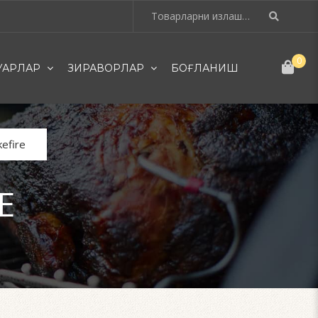
0
УАРЛАР
ЗИРАВОРЛАР
БОҒЛАНИШ
efire
E