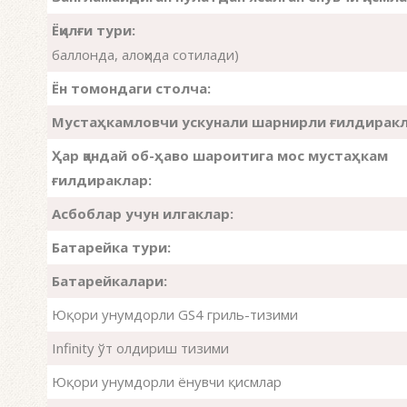
Ёқилғи тури:
баллонда, алоҳида сотилади)
Ён томондаги столча:
Мустаҳкамловчи ускунали шарнирли ғилдиракл
Ҳар қандай об-ҳаво шароитига мос мустаҳкам
ғилдираклар:
Асбоблар учун илгаклар:
Батарейка тури:
Батарейкалари:
Юқори унумдорли GS4 гриль-тизими
Infinity ўт олдириш тизими
Юқори унумдорли ёнувчи қисмлар