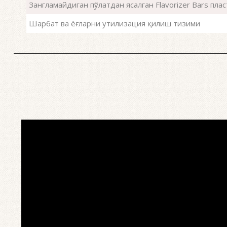
Зангламайдиган пўлатдан ясалган Flavorizer Bars пла
Шарбат ва ёғларни утилизация қилиш тизими
и