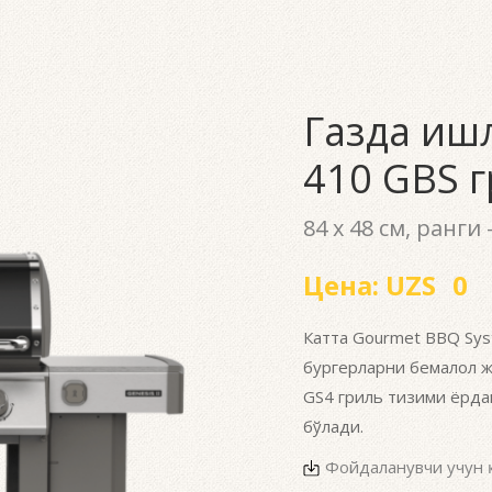
Газда ишл
410 GBS 
84 x 48 см, ранги -
Цена:
UZS
0
Катта Gourmet BBQ Sys
бургерларни бемалол 
GS4 гриль тизими ёрда
бўлади.
Фойдаланувчи учун 