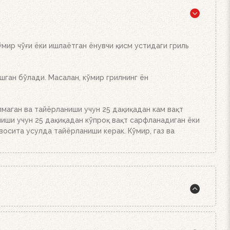
 ўт олдириш мосламамиздан фойдаланинг. Ўт олдириш
кубикидан қўйинг ва уларни ёқинг. Устига кўмир ёки
ёки брикетларнинг миқдорига қараб 20-30 дақиқада
кинг. Аъло даражада иссиқлик беради!
мир чўғи ёки ишлаётган ёнувчи қисм устидаги гриль
ган бўлади. Масалан, кўмир грилнинг ён
лмаган ва тайёрланиши учун 25 дақиқадан кам вақт
ниши учун 25 дақиқадан кўпроқ вақт сарфланадиган ёки
лвосита усулда тайёрланиши керак. Кўмир, газ ва
 орасида эса шундай қоида бор: стейк аъло