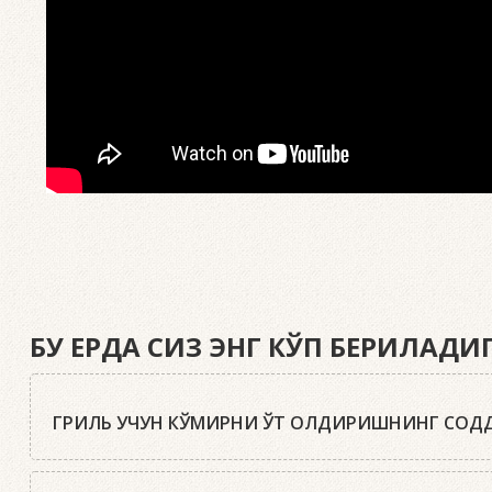
БУ ЕРДА СИЗ ЭНГ КЎП БЕРИЛАД
ГРИЛЬ УЧУН КЎМИРНИ ЎТ ОЛДИРИШНИНГ СОДД