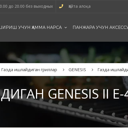
0.00 до 20.00 без выходных
Қайта алоқа
ИРИШ УЧУН ҲАММА НАРСА
ПАНЖАРА УЧУН АКСЕСС
Газда ишлайдиган гриллар
GENESIS
Газда ишлайди
ИГАН GENESIS II E-