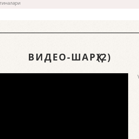
стиналари
ВИДЕО-ШАРҲ(2)