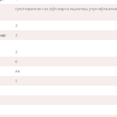
суюлтирилган газ (кўп марта ишлатиш учун мўлжалла
2
ар:
2
2
6
AA
1