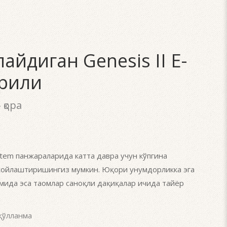
айдиган Genesis II E-
грили
 қора
tem панжараларида катта давра учун кўпгина
жойлаштиришингиз мумкин. Юқори унумдорликка эга
мида эса таомлар саноқли дақиқалар ичида тайёр
қўлланма