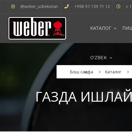
@weber_uzbekistan
+998 97 139 71 12
с 1
КАТАЛОГ
ПИШ
OʻZBEK
Бош саҳифа
Каталог
ГАЗДА ИШЛАЙД