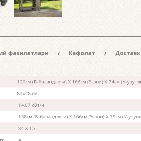
ий фазилатлари
Кафолат
Доставк
120см (Б-баландлиги) X 166см (Э-эни) X 74см (У-узунл
84x48 см
14.07 кВт/ч
158см (Б-баландлиги) X 166см (Э-эни) X 79см (У-узунл
84 X 15
р:
4