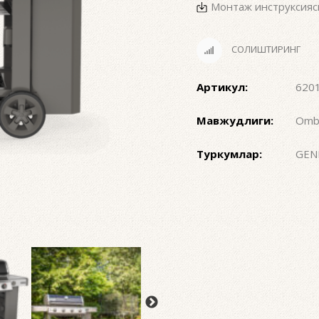
Монтаж инструксияс
СОЛИШТИРИНГ
Артикул:
620
Мавжудлиги:
Omb
Туркумлар:
GEN