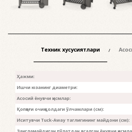
Техник хусусиятлари
Асос
Ҳажми:
Ишчи юзанинг диаметри:
Асосий ёнувчи қисмлар:
Қопқоғи очиқ ҳолдаги ўлчамлари (см):
Иситувчи Tuck-Away таглигининг майдони (см):
Зангламайдиган пўлатдан ясалган ёнувчи қисмла