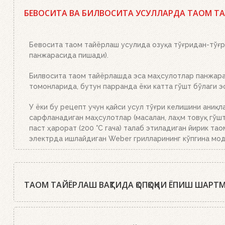
Ҳа, бор. Маслаҳатимиз: сифатли писта кўмир ёки Webe
мосламасини зарур миқдордаги кўмир ёки брикетлар би
БЕВОСИТА ВА БИЛВОСИТА УСУЛЛАРДА ТАОМ Т
брикетлар билан тўлдирилган ўт олдириш мосламасини 
тўлиқ ёниб тугайди. Устки кўмир қизил тусга кириб, б
Бевосита таом тайёрлаш усулида озуқа тўғридан-тўғри
панжарасида пишади).
Билвосита таом тайёрлашда эса маҳсулотлар панжаран
томонларида, бутун парранда ёки катта гўшт бўлаги 
У ёки бу рецепт учун қайси усул тўғри келишини аниқл
сарфланадиган маҳсулотлар (масалан, лаҳм товуқ гўшти
паст ҳарорат (200 °C гача) талаб этиладиган йирик тао
электрда ишлайдиган Weber грилларининг кўпгина мод
ТАОМ ТАЙЁРЛАШ ВАҚТИДА ҚОПҚОҚНИ ЁПИШ ШАРТ
Weber шеф-ошпазлари деярли барча ҳолларда таомни ё