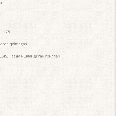
и
11175
.
orda qolmagan
ESIS
,
Газда ишлайдиган гриллар