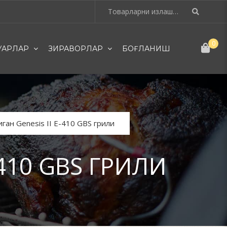
0
УАРЛАР
ЗИРАВОРЛАР
БОҒЛАНИШ
ган Genesis II E-410 GBS грили
410 GBS ГРИЛИ