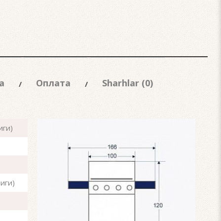
а
Оплата
Sharhlar (0)
иги)
иги)