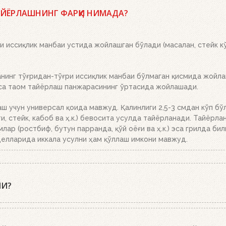
r кўмир брикетларидан, ўт олдириш кубиклари, ҳамда бизнинг
лан тўлдиринг, кўмир панжараси устига икки-учта ўт олдириш 
АЙЁРЛАШНИНГ ФАРҚИ НИМАДА?
қўйинг. Бошқа ҳеч нима қилишнинг ҳожати йўқ. Ёқилғи, кўмир 
рикетлар эса кул билан қопланганда, кўмирни панжара устига тў
 иссиқлик манбаи устида жойлашган бўлади (масалан, стейк кў
инг тўғридан-тўғри иссиқлик манбаи бўлмаган қисмида жойлаш
эса таом тайёрлаш панжарасининг ўртасида жойлашади.
аш учун универсал қоида мавжуд. Қалинлиги 2,5-3 смдан кўп бў
, стейк, кабоб ва ҳ.к.) бевосита усулда тайёрланади. Тайёрла
млар (ростбиф, бутун парранда, қўй оёғи ва ҳ.к.) эса грилда би
елларида иккала усулни ҳам қўллаш имкони мавжуд.
МИ?
пиқ қопқоқ билан тайёрлашни тавсия этишади. Гриль-усталари