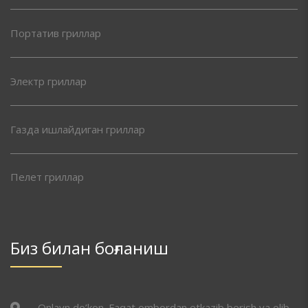
Портатив гриллар
Электр гриллар
Газда ишлайдиган гриллар
Пелет гриллар
Биз билан боғланиш
Onlayn do’kon. Faqat ombordan etkazib berish va olib