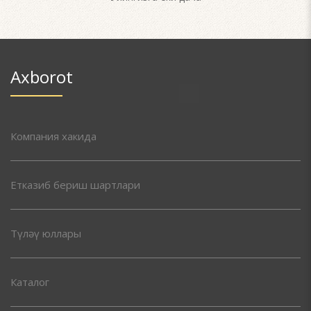
Axborot
Компания хакида
Етказиб бериш шартлари
Түләү юллары
Каталог