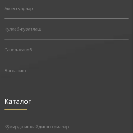
Аксессуарлар
Куллаб-куватлаш
Савол-жавоб
Богланиш
Каталог
Кўмирда ишлайдиган гриллар