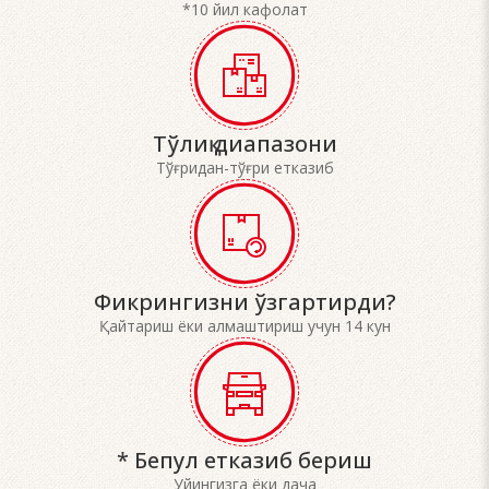
*10 йил кафолат
Тўлиқ диапазони
Тўғридан-тўғри етказиб
Фикрингизни ўзгартирди?
Қайтариш ёки алмаштириш учун 14 кун
* Бепул етказиб бериш
Уйингизга ёки дача