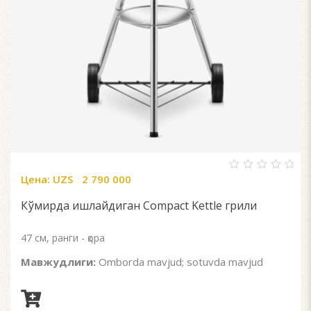
Цена:
UZS
2 790 000
0
out
of
Кўмирда ишлайдиган Compact Kettle грили
5
47 см, ранги - қора
Мавжудлиги:
Omborda mavjud; sotuvda mavjud