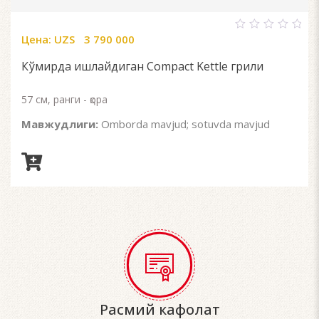
Цена:
UZS
3 790 000
0
out
of
Кўмирда ишлайдиган Compact Kettle грили
5
57 см, ранги - қора
Мавжудлиги:
Omborda mavjud; sotuvda mavjud
Расмий кафолат