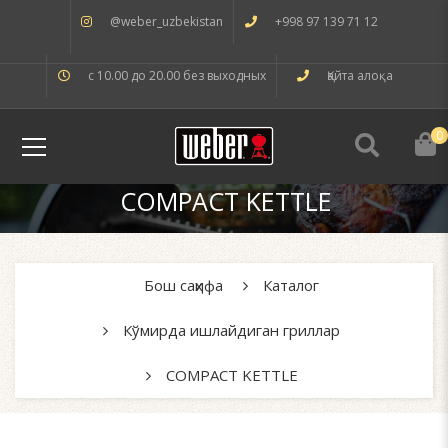
@weber_uzbekistan
+998 97 139 71 12
с 10.00 до 20.00 без выходных
Қайта алоқа
0
COMPACT KETTLE
Бош саҳифа
Каталог
Кўмирда ишлайдиган гриллар
COMPACT KETTLE