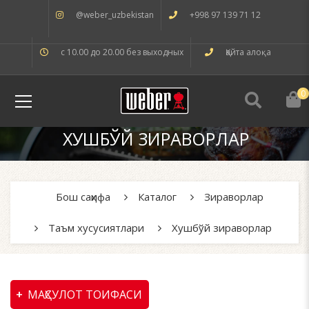
@weber_uzbekistan
+998 97 139 71 12
с 10.00 до 20.00 без выходных
Қайта алоқа
0
ХУШБЎЙ ЗИРАВОРЛАР
Бош саҳифа
Каталог
Зираворлар
Таъм хусусиятлари
Хушбўй зираворлар
МАҲСУЛОТ ТОИФАСИ