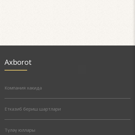
Axborot
Компания хакида
Етказиб бериш шартлари
Түләү юллары