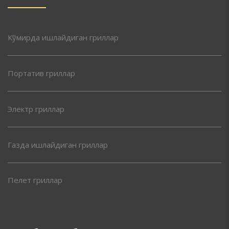
Кўмирда ишлайдиган гриллар
Портатив гриллар
Электр гриллар
Газда ишлайдиган гриллар
Пелет гриллар