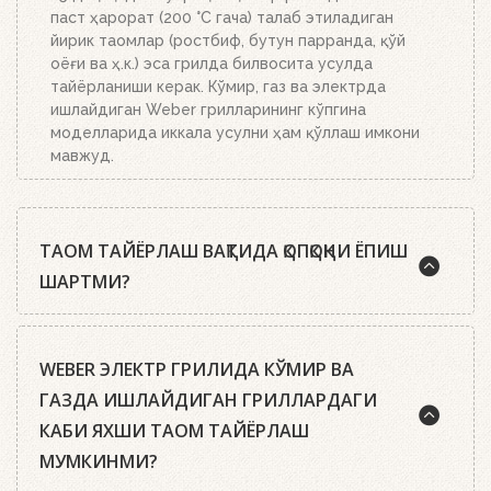
паст ҳарорат (200 °C гача) талаб этиладиган
йирик таомлар (ростбиф, бутун парранда, қўй
оёғи ва ҳ.к.) эса грилда билвосита усулда
тайёрланиши керак. Кўмир, газ ва электрда
ишлайдиган Weber грилларининг кўпгина
моделларида иккала усулни ҳам қўллаш имкони
мавжуд.
ТАОМ ТАЙЁРЛАШ ВАҚТИДА ҚОПҚОҚНИ ЁПИШ
ШАРТМИ?
Weber шеф-ошпазлари деярли барча ҳолларда
WEBER ЭЛЕКТР ГРИЛИДА КЎМИР ВА
таомни ёпиқ қопқоқ билан тайёрлашни тавсия
этишади. Гриль-усталари орасида эса шундай
ГАЗДА ИШЛАЙДИГАН ГРИЛЛАРДАГИ
қоида бор: стейк аъло даражада бўлиши учун
КАБИ ЯХШИ ТАОМ ТАЙЁРЛАШ
қопқоқ икки мартагина очилади: биринчи марта
МУМКИНМИ?
гўштни қўйиш учун, иккинчи марта – уни ўгириш
учун.