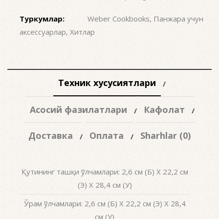
Туркумлар:
Weber Cookbooks
,
Панжара учун
аксессуарлар
,
Хитлар
Техник хусусиятлари
Асосий фазилатлари
Кафолат
Доставка
Оплата
Sharhlar (0)
Қутининг ташқи ўлчамлари: 2,6 см (Б) X 22,2 см
(Э) X 28,4 см (У)
Ўрам ўлчамлари: 2,6 см (Б) X 22,2 см (Э) X 28,4
см (У)