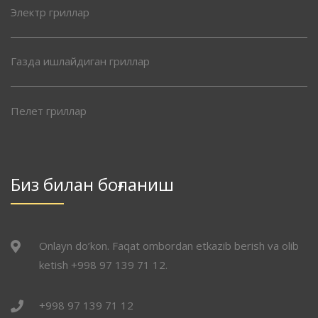
Электр гриллар
Газда ишлайдиган гриллар
Пелет гриллар
Биз билан боғланиш
Onlayn do’kon. Faqat ombordan etkazib berish va olib
ketish +998 97 139 71 12.
+998 97 139 71 12