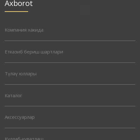
Axborot
Компания хакида
Етказиб бериш шартлари
Түләү юллары
Каталог
Аксессуарлар
Куллаб-куватлаш