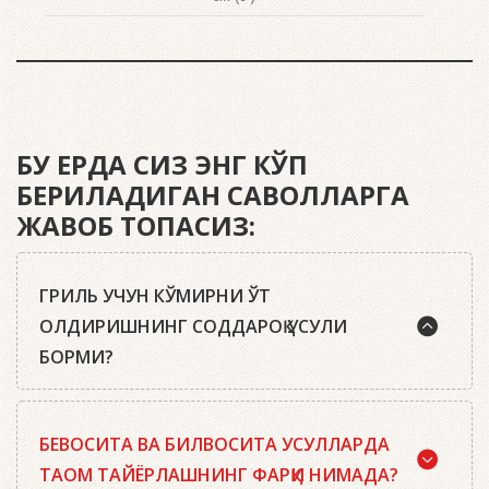
БУ ЕРДА СИЗ ЭНГ КЎП
БЕРИЛАДИГАН САВОЛЛАРГА
ЖАВОБ ТОПАСИЗ:
ГРИЛЬ УЧУН КЎМИРНИ ЎТ
ОЛДИРИШНИНГ СОДДАРОҚ УСУЛИ
БОРМИ?
Ҳа, бор. Маслаҳатимиз: сифатли писта кўмир ёки
БЕВОСИТА ВА БИЛВОСИТА УСУЛЛАРДА
Weber кўмир брикетларидан, ўт олдириш
кубиклари, ҳамда бизнинг ўт олдириш
ТАОМ ТАЙЁРЛАШНИНГ ФАРҚИ НИМАДА?