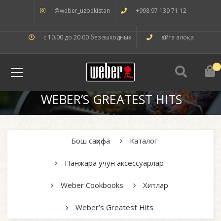
@weber_uzbekistan
+998 97 139 71 12
с 10.00 до 20.00 без выходных
Қайта алоқа
0
WEBER’S GREATEST HITS
Бош саҳифа
Каталог
Панжара учун аксессуарлар
Weber Cookbooks
Хитлар
Weber’s Greatest Hits