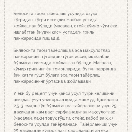
мосламамиздан фойдаланинг. Ўт олдириш
мосламасини зарур миқдордаги кўмир ёки
брикетлар билан тўлдиринг, кўмир панжараси
Бевосита таом тайёрлаш усулида озуқа
устига икки-учта ўт олдириш кубикидан қўйинг ва
тўғридан-тўғри иссиқлик манбаи устида
уларни ёқинг. Устига кўмир ёки брикетлар билан
жойлашган бўлади (масалан, стейк кўмир чўғи ёки
тўлдирилган ўт олдириш мосламасини қўйинг.
ишлаётган ёнувчи қисм устидаги гриль
Бошқа ҳеч нима қилишнинг ҳожати йўқ. Ёқилғи,
панжарасида пишади).
кўмир ёки брикетларнинг миқдорига қараб 20-30
дақиқада тўлиқ ёниб тугайди. Устки кўмир қизил
Билвосита таом тайёрлашда эса маҳсулотлар
тусга кириб, брикетлар эса кул билан
панжаранинг тўғридан-тўғри иссиқлик манбаи
қопланганда, кўмирни панжара устига тўкинг.
бўлмаган қисмида жойлашган бўлади. Масалан,
Аъло даражада иссиқлик беради!
кўмир грилнинг ён томонларида, бутун парранда
ёки катта гўшт бўлаги эса таом тайёрлаш
панжарасининг ўртасида жойлашади.
У ёки бу рецепт учун қайси усул тўғри келишини
аниқлаш учун универсал қоида мавжуд. Қалинлиги
2,5-3 смдан кўп бўлмаган ва тайёрланиши учун 25
дақиқадан кам вақт сарфланадиган маҳсулотлар
(масалан, лаҳм товуқ гўшти, стейк, кабоб ва ҳ.к.)
бевосита усулда тайёрланади. Тайёрланиши учун
25 дақиқадан кўпроқ вақт сарфланадиган ёки