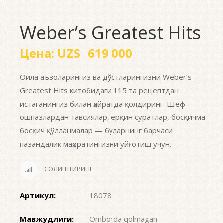
Weber’s Greatest Hits
Цена:
UZS
619 000
Оила аъзоларингиз ва дўстларингизни Weber’s
Greatest Hits китобидаги 115 та рецептдан
истаганингиз билан ҳайратда қолдиринг. Шеф-
ошпазлардан тавсиялар, ёрқин суратлар, босқичма-
босқич қўлланмалар — буларнинг барчаси
пазандалик маҳоратингизни уйғотиш учун.
СОЛИШТИРИНГ
Артикул:
18078
.
Мавжудлиги:
Omborda qolmagan