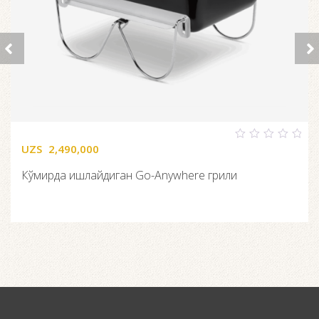
UZS
2,490,000
0
out
of
Кўмирда ишлайдиган Go-Anywhere грили
5