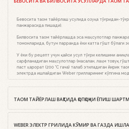
БЕВОСИТА ВА БИЛВОСИТА УСУЛЛАРДА ТАОМ Т
брикетлар билан тўлдирилган ўт олдириш мосламасини 
тўлиқ ёниб тугайди. Устки кўмир қизил тусга кириб, б
Бевосита таом тайёрлаш усулида озуқа тўғридан-тўғри
панжарасида пишади).
Билвосита таом тайёрлашда эса маҳсулотлар панжаран
томонларида, бутун парранда ёки катта гўшт бўлаги 
У ёки бу рецепт учун қайси усул тўғри келишини аниқл
сарфланадиган маҳсулотлар (масалан, лаҳм товуқ гўшти
паст ҳарорат (200 °C гача) талаб этиладиган йирик тао
электрда ишлайдиган Weber грилларининг кўпгина мод
ТАОМ ТАЙЁРЛАШ ВАҚТИДА ҚОПҚОҚНИ ЁПИШ ШАРТ
Weber шеф-ошпазлари деярли барча ҳолларда таомни ё
даражада бўлиши учун қопқоқ икки мартагина очилади: 
WEBER ЭЛЕКТР ГРИЛИДА КЎМИР ВА ГАЗДА ИШ