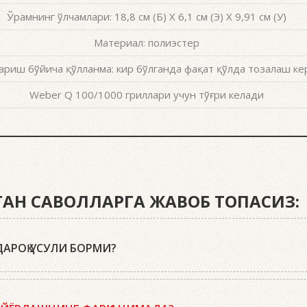
Ўрамнинг ўлчамлари: 18,8 см (Б) X 6,1 см (Э) X 9,91 см (У)
Материал: полиэстер
ариш бўйича қўлланма: кир бўлганда фақат қўлда тозалаш ке
Weber Q 100/1000 гриллари учун тўғри келади
ИГАН САВОЛЛАРГА ЖАВОБ ТОПАСИЗ:
АРОҚ УСУЛИ БОРМИ?
r кўмир брикетларидан, ўт олдириш кубиклари, ҳамда бизнинг
лан тўлдиринг, кўмир панжараси устига икки-учта ўт олдириш 