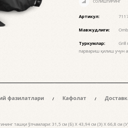
СОЛИШТИРИНГ
Артикул:
711
Мавжудлиги:
Ombo
Туркумлар:
Gril
парвариш қилиш учун а
ий фазилатлари
Кафолат
Доставк
ининг ташқи ўлчамлари: 31,5 см (Б) X 43,94 см (Э) X 66,8 см (У