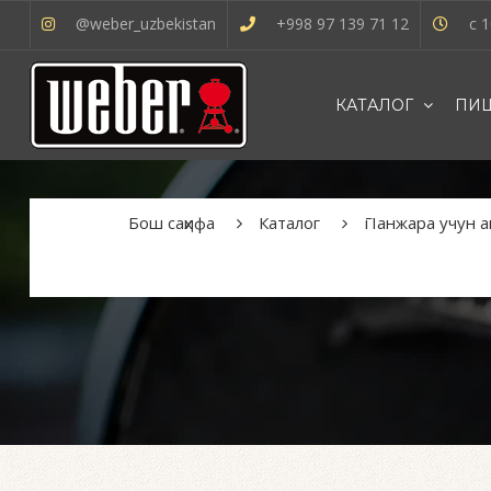
@weber_uzbekistan
+998 97 139 71 12
с 1
КАТАЛОГ
ПИШ
OʻZBEK
Бош саҳифа
Каталог
Панжара учун а