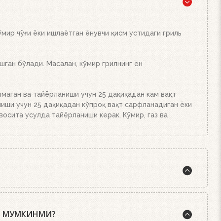
ёки брикетларнинг миқдорига қараб 20-30 дақиқада
кинг. Аъло даражада иссиқлик беради!
мир чўғи ёки ишлаётган ёнувчи қисм устидаги гриль
ган бўлади. Масалан, кўмир грилнинг ён
лмаган ва тайёрланиши учун 25 дақиқадан кам вақт
ниши учун 25 дақиқадан кўпроқ вақт сарфланадиган ёки
лвосита усулда тайёрланиши керак. Кўмир, газ ва
 орасида эса шундай қоида бор: стейк аъло
учун.
Ш МУМКИНМИ?