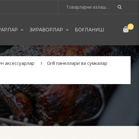
0
УАРЛАР
ЗИРАВОРЛАР
БОҒЛАНИШ
н аксессуарлар
Grill панеллари ва сумкалар