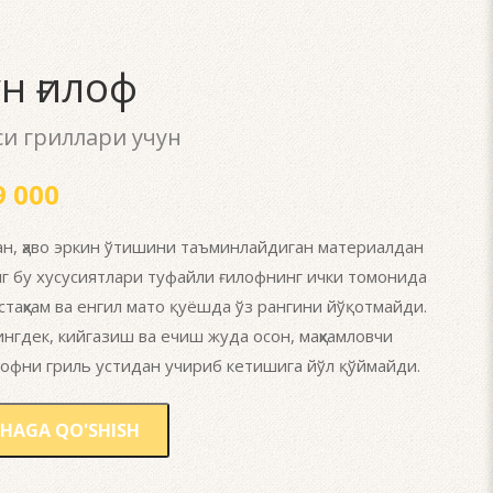
н ғилоф
си гриллари учун
 000
ан, ҳаво эркин ўтишини таъминлайдиган материалдан
г бу хусусиятлари туфайли ғилофнинг ички томонида
таҳкам ва енгил мато қуёшда ўз рангини йўқотмайди.
нгдек, кийгазиш ва ечиш жуда осон, маҳкамловчи
лофни гриль устидан учириб кетишига йўл қўймайди.
HAGA QO'SHISH