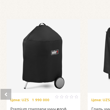
Цена:
UZS
1 990 000
Цена:
UZS
0
out
Premium гриллари учун ғилоф
Гриль учу
of