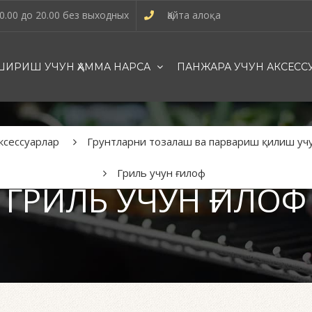
0.00 до 20.00 без выходных
Қайта алоқа
ИРИШ УЧУН ҲАММА НАРСА
ПАНЖАРА УЧУН АКСЕСС
ксессуарлар
Грунтларни тозалаш ва парвариш қилиш учу
Гриль учун ғилоф
ГРИЛЬ УЧУН ҒИЛОФ