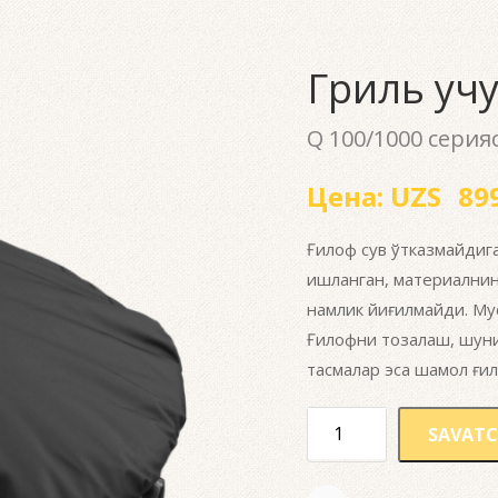
Гриль учу
Q 100/1000 серия
Цена:
UZS
899
Ғилоф сув ўтказмайдиг
ишланган, материалнин
намлик йиғилмайди. Мус
Ғилофни тозалаш, шуни
тасмалар эса шамол ғи
SAVATC