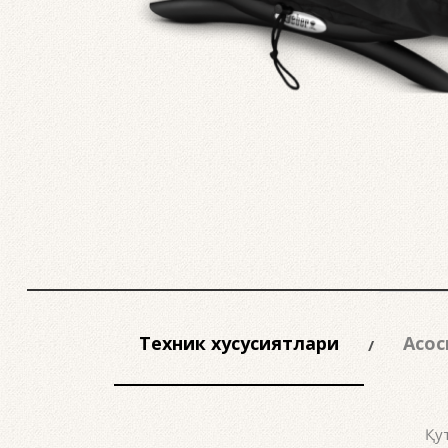
Техник хусусиятлари
Асос
Қут