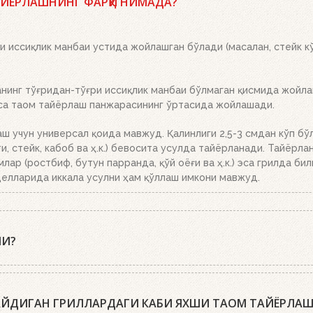
АЙЁРЛАШНИНГ ФАРҚИ НИМАДА?
қўйинг. Бошқа ҳеч нима қилишнинг ҳожати йўқ. Ёқилғи, кўмир 
рикетлар эса кул билан қопланганда, кўмирни панжара устига тў
 иссиқлик манбаи устида жойлашган бўлади (масалан, стейк кў
инг тўғридан-тўғри иссиқлик манбаи бўлмаган қисмида жойлаш
эса таом тайёрлаш панжарасининг ўртасида жойлашади.
аш учун универсал қоида мавжуд. Қалинлиги 2,5-3 смдан кўп бў
, стейк, кабоб ва ҳ.к.) бевосита усулда тайёрланади. Тайёрла
млар (ростбиф, бутун парранда, қўй оёғи ва ҳ.к.) эса грилда би
елларида иккала усулни ҳам қўллаш имкони мавжуд.
МИ?
пиқ қопқоқ билан тайёрлашни тавсия этишади. Гриль-усталари
биринчи марта гўштни қўйиш учун, иккинчи марта – уни ўгириш 
ЛАЙДИГАН ГРИЛЛАРДАГИ КАБИ ЯХШИ ТАОМ ТАЙЁРЛА