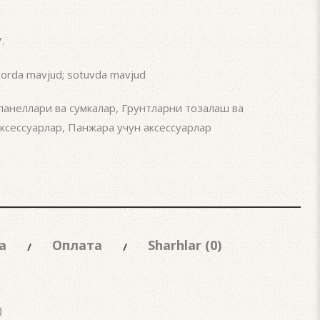
7
.
rda mavjud; sotuvda mavjud
l панеллари ва сумкалар
,
Грунтларни тозалаш ва
ксессуарлар
,
Панжара учун аксессуарлар
а
Оплата
Sharhlar (0)
)