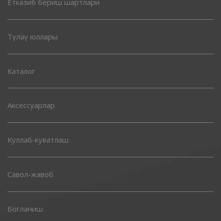
Етказиб бериш шартлари
Түләү юллары
Каталог
Аксессуарлар
Куллаб-куватлаш
Савол-жавоб
Богланиш