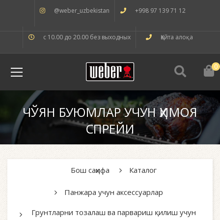
@weber_uzbekistan
+998 97 139 71 12
с 10.00 до 20.00 без выходных
Қайта алоқа
0
ЧЎЯН БУЮМЛАР УЧУН ҲИМОЯ
СПРЕЙИ
Бош саҳифа
Каталог
Панжара учун аксессуарлар
Грунтларни тозалаш ва парвариш қилиш учун