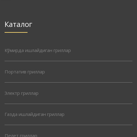
Каталог
Кўмирда ишлайдиган гриллар
Портатив гриллар
Электр гриллар
Газда ишлайдиган гриллар
Пелет гриллар