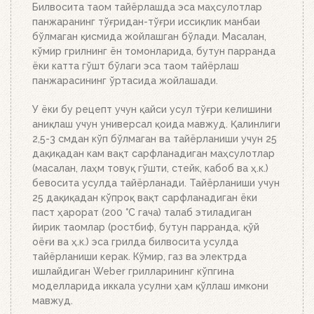
дақиқада тўлиқ ёниб тугайди. Устки кўмир қизил
Билвосита таом тайёрлашда эса маҳсулотлар
тусга кириб, брикетлар эса кул билан
панжаранинг тўғридан-тўғри иссиқлик манбаи
қопланганда, кўмирни панжара устига тўкинг.
бўлмаган қисмида жойлашган бўлади. Масалан,
Аъло даражада иссиқлик беради!
кўмир грилнинг ён томонларида, бутун парранда
ёки катта гўшт бўлаги эса таом тайёрлаш
панжарасининг ўртасида жойлашади.
У ёки бу рецепт учун қайси усул тўғри келишини
аниқлаш учун универсал қоида мавжуд. Қалинлиги
2,5-3 смдан кўп бўлмаган ва тайёрланиши учун 25
дақиқадан кам вақт сарфланадиган маҳсулотлар
(масалан, лаҳм товуқ гўшти, стейк, кабоб ва ҳ.к.)
бевосита усулда тайёрланади. Тайёрланиши учун
25 дақиқадан кўпроқ вақт сарфланадиган ёки
паст ҳарорат (200 °C гача) талаб этиладиган
йирик таомлар (ростбиф, бутун парранда, қўй
оёғи ва ҳ.к.) эса грилда билвосита усулда
тайёрланиши керак. Кўмир, газ ва электрда
ишлайдиган Weber грилларининг кўпгина
моделларида иккала усулни ҳам қўллаш имкони
мавжуд.