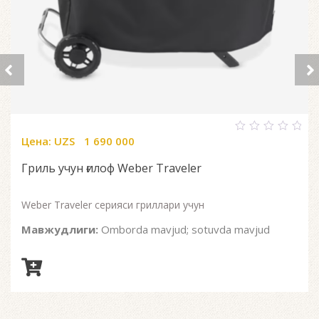
Цена:
UZS
1 690 000
0
out
of
Гриль учун ғилоф Weber Traveler
5
Weber Traveler серияси гриллари учун
Мавжудлиги:
Omborda mavjud; sotuvda mavjud