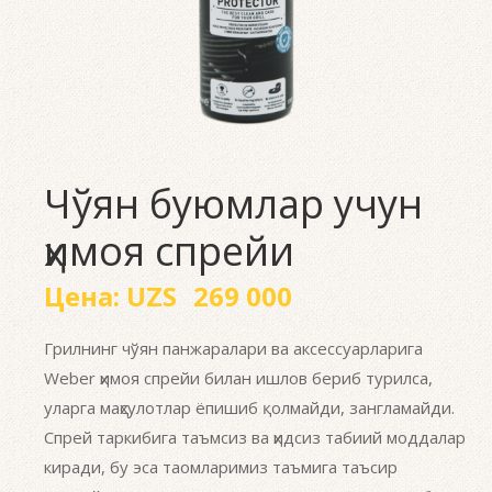
Чўян буюмлар учун
ҳимоя спрейи
Цена:
UZS
269 000
Грилнинг чўян панжаралари ва аксессуарларига
Weber ҳимоя спрейи билан ишлов бериб турилса,
уларга маҳсулотлар ёпишиб қолмайди, зангламайди.
Спрей таркибига таъмсиз ва ҳидсиз табиий моддалар
киради, бу эса таомларимиз таъмига таъсир