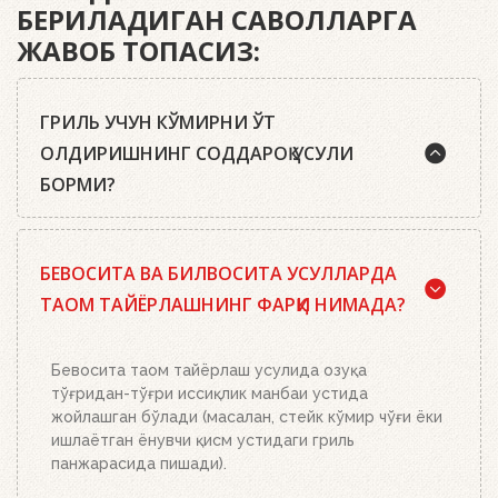
БЕРИЛАДИГАН САВОЛЛАРГА
ЖАВОБ ТОПАСИЗ:
ГРИЛЬ УЧУН КЎМИРНИ ЎТ
ОЛДИРИШНИНГ СОДДАРОҚ УСУЛИ
БОРМИ?
Ҳа, бор. Маслаҳатимиз: сифатли писта кўмир ёки
БЕВОСИТА ВА БИЛВОСИТА УСУЛЛАРДА
Weber кўмир брикетларидан, ўт олдириш
кубиклари, ҳамда бизнинг ўт олдириш
ТАОМ ТАЙЁРЛАШНИНГ ФАРҚИ НИМАДА?
мосламамиздан фойдаланинг. Ўт олдириш
мосламасини зарур миқдордаги кўмир ёки
брикетлар билан тўлдиринг, кўмир панжараси
Бевосита таом тайёрлаш усулида озуқа
устига икки-учта ўт олдириш кубикидан қўйинг ва
тўғридан-тўғри иссиқлик манбаи устида
уларни ёқинг. Устига кўмир ёки брикетлар билан
жойлашган бўлади (масалан, стейк кўмир чўғи ёки
тўлдирилган ўт олдириш мосламасини қўйинг.
ишлаётган ёнувчи қисм устидаги гриль
Бошқа ҳеч нима қилишнинг ҳожати йўқ. Ёқилғи,
панжарасида пишади).
кўмир ёки брикетларнинг миқдорига қараб 20-30