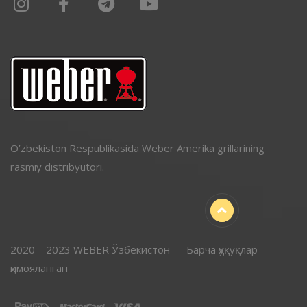
O’zbekiston Respublikasida Weber Amerika grillarining
rasmiy distribyutori.
2020 – 2023 WEBER Ўзбекистон — Барча ҳуқуқлар
ҳимояланган