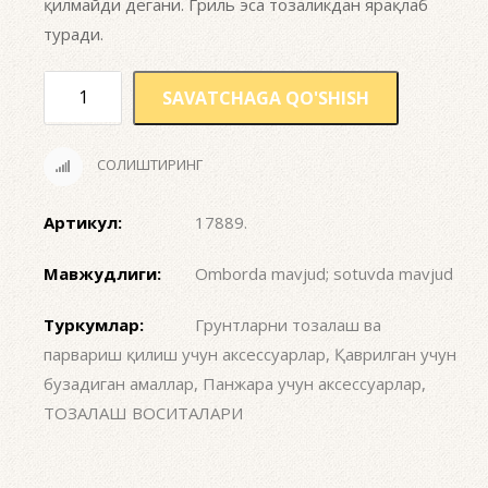
қилмайди дегани. Гриль эса тозаликдан ярақлаб
туради.
SAVATCHAGA QO'SHISH
СОЛИШТИРИНГ
Артикул:
17889
.
Мавжудлиги:
Omborda mavjud; sotuvda mavjud
Туркумлар:
Грунтларни тозалаш ва
парвариш қилиш учун аксессуарлар
,
Қаврилган учун
бузадиган амаллар
,
Панжара учун аксессуарлар
,
ТОЗАЛАШ ВОСИТАЛАРИ