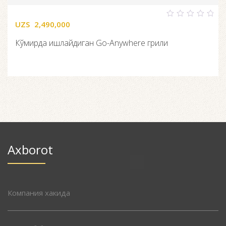
UZS
2,490,000
0
out
of
Кўмирда ишлайдиган Go-Anywhere грили
5
Axborot
Компания хакида