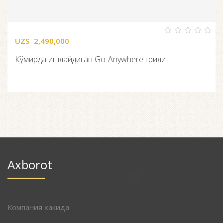
UZS
2,490,000
0
out
of
Кўмирда ишлайдиган Go-Anywhere грили
5
Axborot
Компания хакида