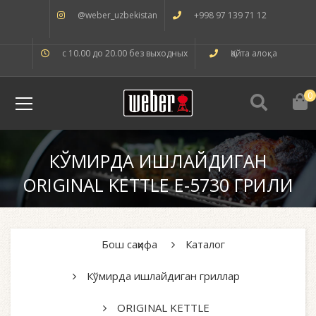
@weber_uzbekistan
+998 97 139 71 12
с 10.00 до 20.00 без выходных
Қайта алоқа
0
КЎМИРДА ИШЛАЙДИГАН
ORIGINAL KETTLE E-5730 ГРИЛИ
Бош саҳифа
Каталог
Кўмирда ишлайдиган гриллар
ORIGINAL KETTLE