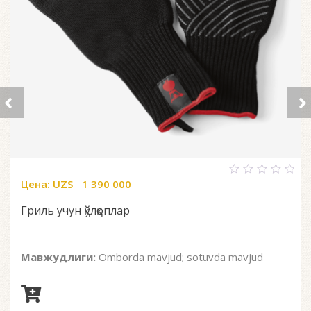
Цена:
UZS
1 390 000
0
out
of
Гриль учун қўлқоплар
5
Мавжудлиги:
Omborda mavjud; sotuvda mavjud