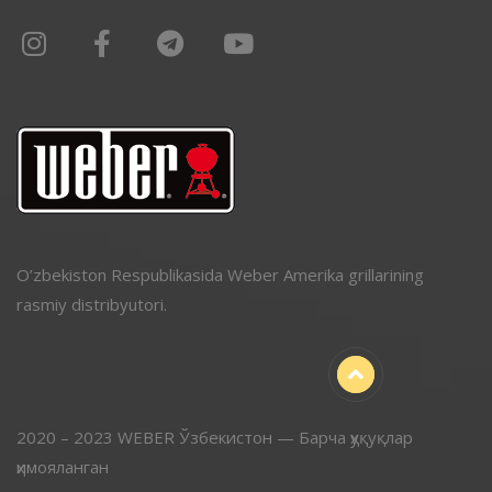
O’zbekiston Respublikasida Weber Amerika grillarining
rasmiy distribyutori.
2020 – 2023 WEBER Ўзбекистон — Барча ҳуқуқлар
ҳимояланган