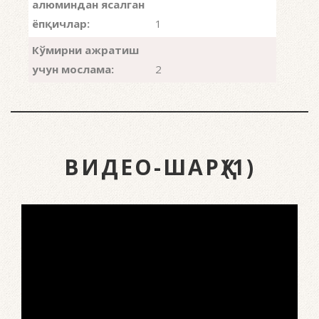
алюминдан ясалган
ёпқичлар:
1
Кўмирни ажратиш
учун мослама:
2
ВИДЕО-ШАРҲ(1)