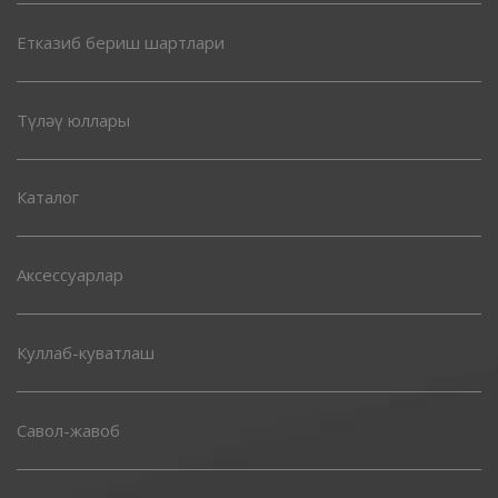
Етказиб бериш шартлари
Түләү юллары
Каталог
Аксессуарлар
Куллаб-куватлаш
Савол-жавоб