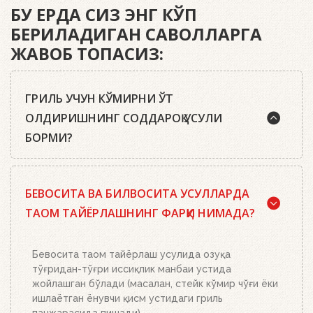
БУ ЕРДА СИЗ ЭНГ КЎП
БЕРИЛАДИГАН САВОЛЛАРГА
ЖАВОБ ТОПАСИЗ:
ГРИЛЬ УЧУН КЎМИРНИ ЎТ
ОЛДИРИШНИНГ СОДДАРОҚ УСУЛИ
БОРМИ?
Ҳа, бор. Маслаҳатимиз: сифатли писта кўмир ёки
БЕВОСИТА ВА БИЛВОСИТА УСУЛЛАРДА
Weber кўмир брикетларидан, ўт олдириш
кубиклари, ҳамда бизнинг ўт олдириш
ТАОМ ТАЙЁРЛАШНИНГ ФАРҚИ НИМАДА?
мосламамиздан фойдаланинг. Ўт олдириш
мосламасини зарур миқдордаги кўмир ёки
брикетлар билан тўлдиринг, кўмир панжараси
Бевосита таом тайёрлаш усулида озуқа
устига икки-учта ўт олдириш кубикидан қўйинг ва
тўғридан-тўғри иссиқлик манбаи устида
уларни ёқинг. Устига кўмир ёки брикетлар билан
жойлашган бўлади (масалан, стейк кўмир чўғи ёки
тўлдирилган ўт олдириш мосламасини қўйинг.
ишлаётган ёнувчи қисм устидаги гриль
Бошқа ҳеч нима қилишнинг ҳожати йўқ. Ёқилғи,
панжарасида пишади).