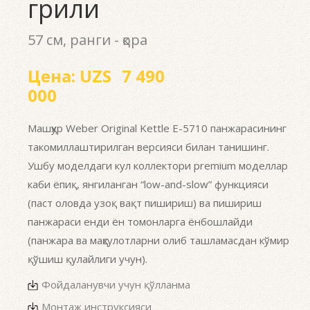
грили
57 см, ранги - қора
Цена:
UZS
7 490
000
Машҳур Weber Original Kettle Е-5710 панжарасининг
такомиллаштирилган версияси билан танишинг.
Ушбу моделдаги кул коллектори premium моделлар
каби ёпиқ, янгиланган “low-and-slow” функцияси
(паст оловда узоқ вақт пишириш) ва пишириш
панжараси енди ён томонларга ёнбошлайди
(панжара ва маҳсулотларни олиб ташламасдан кўмир
қўшиш қулайлиги учун).
Фойдаланувчи учун қўлланма
Монтаж инструксияси