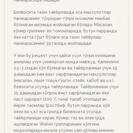
кўмир ёки брикетларнинг миқдорига қараб 20-30
дақиқада тўлиқ ёниб тугайди. Устки кўмир қизил
Билвосита таом тайёрлашда эса маҳсулотлар
тусга кириб, брикетлар эса кул билан
панжаранинг тўғридан-тўғри иссиқлик манбаи
қопланганда, кўмирни панжара устига тўкинг.
бўлмаган қисмида жойлашган бўлади. Масалан,
Аъло даражада иссиқлик беради!
кўмир грилнинг ён томонларида, бутун парранда
ёки катта гўшт бўлаги эса таом тайёрлаш
панжарасининг ўртасида жойлашади.
У ёки бу рецепт учун қайси усул тўғри келишини
аниқлаш учун универсал қоида мавжуд. Қалинлиги
2,5-3 смдан кўп бўлмаган ва тайёрланиши учун 25
дақиқадан кам вақт сарфланадиган маҳсулотлар
(масалан, лаҳм товуқ гўшти, стейк, кабоб ва ҳ.к.)
бевосита усулда тайёрланади. Тайёрланиши учун
25 дақиқадан кўпроқ вақт сарфланадиган ёки
паст ҳарорат (200 °C гача) талаб этиладиган
йирик таомлар (ростбиф, бутун парранда, қўй
оёғи ва ҳ.к.) эса грилда билвосита усулда
тайёрланиши керак. Кўмир, газ ва электрда
ишлайдиган Weber грилларининг кўпгина
моделларида иккала усулни ҳам қўллаш имкони