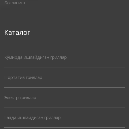
Богланиш
Каталог
Кўмирда ишлайдиган гриллар
Портатив гриллар
Электр гриллар
Газда ишлайдиган гриллар