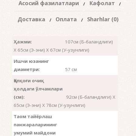
Асосий фазилатлари
Кафолат
Доставка
Оплата
Sharhlar (0)
Ҳажми:
107см (Б-баландлиги)
X 65см (Э-эни) X 67см (У-узунлиги)
Ишчи юзанинг
диаметри:
57 см
Қопқоғи очиқ
ҳолдаги ўлчамлари
(см):
92см (Б-баландлиги) X
65см (Э-эни) X 78см (У-узунлиги)
Таом тайёрлаш
панжараларининг
умумий майдони