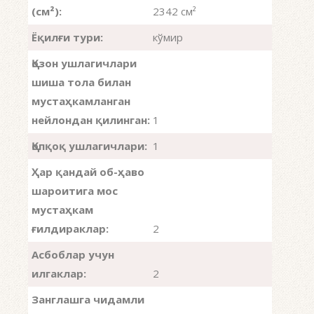
(см²):
2342 см²
Ёқилғи тури:
кўмир
Қозон ушлагичлари
шиша тола билан
мустаҳкамланган
нейлондан қилинган:
1
Қопқоқ ушлагичлари:
1
Ҳар қандай об-ҳаво
шароитига мос
мустаҳкам
ғилдираклар:
2
Асбоблар учун
илгаклар:
2
Занглашга чидамли