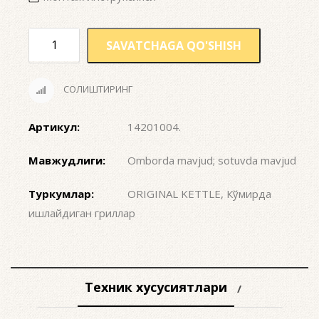
SAVATCHAGA QO'SHISH
СОЛИШТИРИНГ
Артикул:
14201004
.
Мавжудлиги:
Omborda mavjud; sotuvda mavjud
Туркумлар:
ORIGINAL KETTLE
,
Кўмирда
ишлайдиган гриллар
Техник хусусиятлари