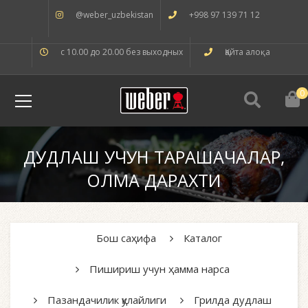
@weber_uzbekistan
+998 97 139 71 12
с 10.00 до 20.00 без выходных
Қайта алоқа
0
ДУДЛАШ УЧУН ТАРАШАЧАЛАР,
ОЛМА ДАРАХТИ
Бош саҳифа
Каталог
Пишириш учун ҳамма нарса
Пазандачилик қулайлиги
Грилда дудлаш