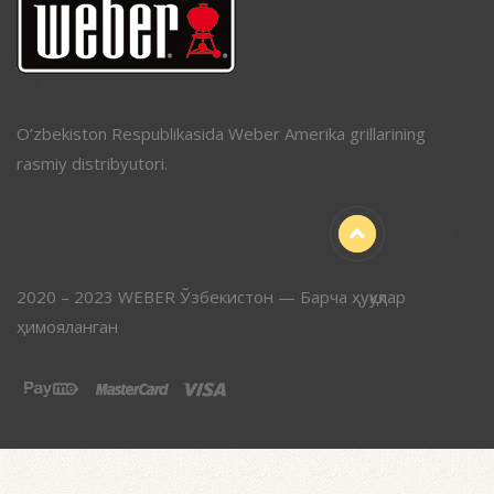
O’zbekiston Respublikasida Weber Amerika grillarining
rasmiy distribyutori.
2020 – 2023 WEBER Ўзбекистон — Барча ҳуқуқлар
ҳимояланган