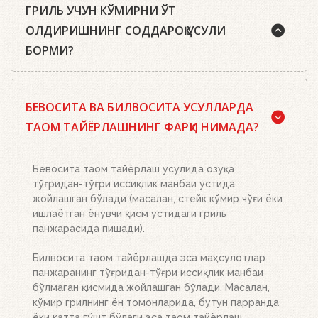
ГРИЛЬ УЧУН КЎМИРНИ ЎТ
ОЛДИРИШНИНГ СОДДАРОҚ УСУЛИ
БОРМИ?
Ҳа, бор. Маслаҳатимиз: сифатли писта кўмир ёки
БЕВОСИТА ВА БИЛВОСИТА УСУЛЛАРДА
Weber кўмир брикетларидан, ўт олдириш
кубиклари, ҳамда бизнинг ўт олдириш
ТАОМ ТАЙЁРЛАШНИНГ ФАРҚИ НИМАДА?
мосламамиздан фойдаланинг. Ўт олдириш
мосламасини зарур миқдордаги кўмир ёки
брикетлар билан тўлдиринг, кўмир панжараси
Бевосита таом тайёрлаш усулида озуқа
устига икки-учта ўт олдириш кубикидан қўйинг ва
тўғридан-тўғри иссиқлик манбаи устида
уларни ёқинг. Устига кўмир ёки брикетлар билан
жойлашган бўлади (масалан, стейк кўмир чўғи ёки
тўлдирилган ўт олдириш мосламасини қўйинг.
ишлаётган ёнувчи қисм устидаги гриль
Бошқа ҳеч нима қилишнинг ҳожати йўқ. Ёқилғи,
панжарасида пишади).
кўмир ёки брикетларнинг миқдорига қараб 20-30
дақиқада тўлиқ ёниб тугайди. Устки кўмир қизил
Билвосита таом тайёрлашда эса маҳсулотлар
тусга кириб, брикетлар эса кул билан
панжаранинг тўғридан-тўғри иссиқлик манбаи
қопланганда, кўмирни панжара устига тўкинг.
бўлмаган қисмида жойлашган бўлади. Масалан,
Аъло даражада иссиқлик беради!
кўмир грилнинг ён томонларида, бутун парранда
ёки катта гўшт бўлаги эса таом тайёрлаш