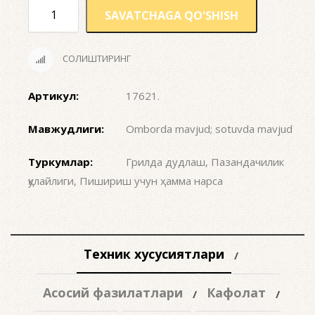
SAVATCHAGA QO'SHISH
СОЛИШТИРИНГ
Артикул:
17621
.
Мавжудлиги:
Omborda mavjud; sotuvda mavjud
Туркумлар:
Грилда дудлаш
,
Пазандачилик
қулайлиги
,
Пишириш учун ҳамма нарса
Техник хусусиятлари
Асосий фазилатлари
Кафолат