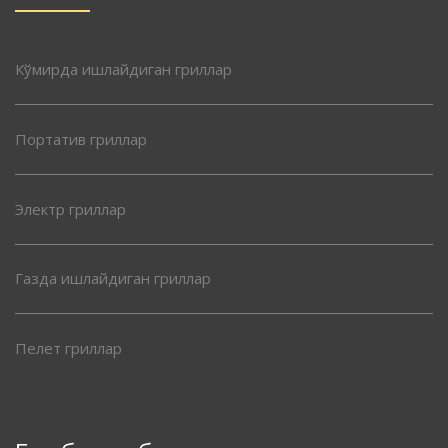
Кўмирда ишлайдиган гриллар
Портатив гриллар
Электр гриллар
Газда ишлайдиган гриллар
Пелет гриллар