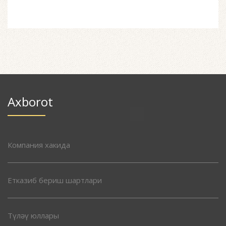
Axborot
Компания хакида
Етказиб бериш шартлари
Түләү юллары