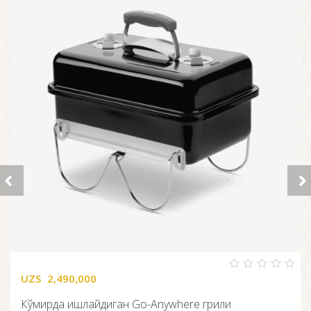
UZS
2,490,000
0
out
of
Кўмирда ишлайдиган Go-Anywhere грили
5