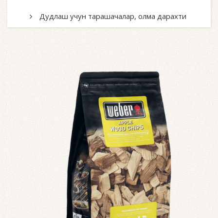
Дудлаш учун тарашачалар, олма дарахти