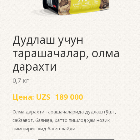
Дудлаш учун
тарашачалар, олма
дарахти
0,7 кг
Цена:
UZS
189 000
Олма дарахти тарашачаларида дудлаш гўшт,
сабзавот, балиқ ва, ҳатто пишлоққа ҳам нозик
нимширин ҳид бағишлайди.