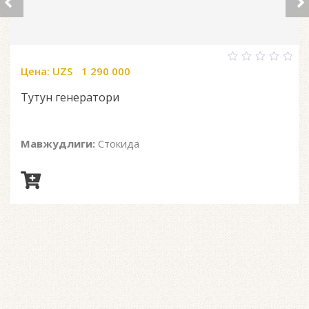
Цена:
UZS
1 290 000
0
out
of
Тутун генератори
5
Мавжудлиги:
Стокида