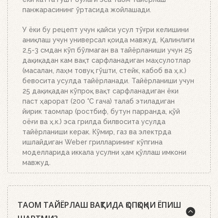
панжарасининг ўртасида жойлашади.
У ёки бу рецепт учун қайси усул тўғри келишини
аниқлаш учун универсал қоида мавжуд. Қалинлиги
2,5-3 смдан кўп бўлмаган ва тайёрланиши учун 25
дақиқадан кам вақт сарфланадиган маҳсулотлар
(масалан, лаҳм товуқ гўшти, стейк, кабоб ва ҳ.к.)
бевосита усулда тайёрланади. Тайёрланиши учун
25 дақиқадан кўпроқ вақт сарфланадиган ёки
паст ҳарорат (200 °C гача) талаб этиладиган
йирик таомлар (ростбиф, бутун парранда, қўй
оёғи ва ҳ.к.) эса грилда билвосита усулда
тайёрланиши керак. Кўмир, газ ва электрда
ишлайдиган Weber грилларининг кўпгина
моделларида иккала усулни ҳам қўллаш имкони
мавжуд.
ТАОМ ТАЙЁРЛАШ ВАҚТИДА ҚОПҚОҚНИ ЁПИШ