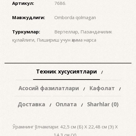
Артикул:
7686
.
Мавжудлиги:
Omborda qolmagan
Туркумлар:
Вертеллар
,
Пазандачилик
қулайлиги
,
Пишириш учун ҳамма нарса
Техник хусусиятлари
Асосий фазилатлари
Кафолат
Доставка
Оплата
Sharhlar (0)
Ўрамнинг ўлчамлари: 42,5 см (Б) X 22,48 см (Э) X
14,3 см (У)