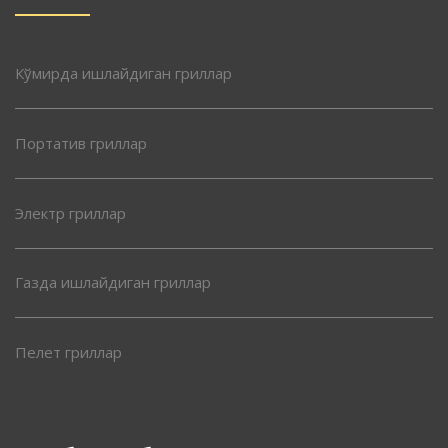
Кўмирда ишлайдиган гриллар
Портатив гриллар
Электр гриллар
Газда ишлайдиган гриллар
Пелет гриллар