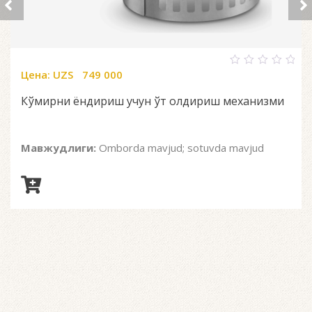
Цена:
UZS
749 000
0
out
of
Кўмирни ёндириш учун ўт олдириш механизми
5
Мавжудлиги:
Omborda mavjud; sotuvda mavjud