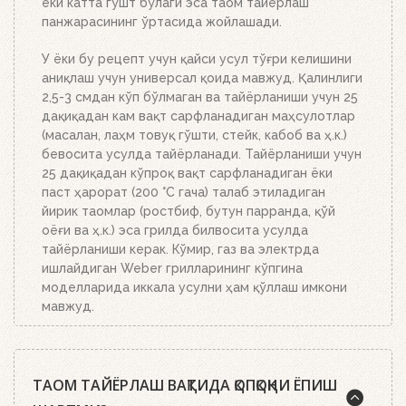
ёки катта гўшт бўлаги эса таом тайёрлаш
панжарасининг ўртасида жойлашади.
У ёки бу рецепт учун қайси усул тўғри келишини
аниқлаш учун универсал қоида мавжуд. Қалинлиги
2,5-3 смдан кўп бўлмаган ва тайёрланиши учун 25
дақиқадан кам вақт сарфланадиган маҳсулотлар
(масалан, лаҳм товуқ гўшти, стейк, кабоб ва ҳ.к.)
бевосита усулда тайёрланади. Тайёрланиши учун
25 дақиқадан кўпроқ вақт сарфланадиган ёки
паст ҳарорат (200 °C гача) талаб этиладиган
йирик таомлар (ростбиф, бутун парранда, қўй
оёғи ва ҳ.к.) эса грилда билвосита усулда
тайёрланиши керак. Кўмир, газ ва электрда
ишлайдиган Weber грилларининг кўпгина
моделларида иккала усулни ҳам қўллаш имкони
мавжуд.
ТАОМ ТАЙЁРЛАШ ВАҚТИДА ҚОПҚОҚНИ ЁПИШ