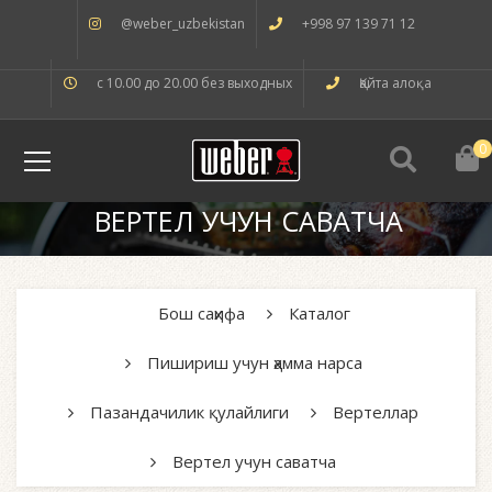
@weber_uzbekistan
+998 97 139 71 12
с 10.00 до 20.00 без выходных
Қайта алоқа
0
ВЕРТЕЛ УЧУН САВАТЧА
Бош саҳифа
Каталог
Пишириш учун ҳамма нарса
Пазандачилик қулайлиги
Вертеллар
Вертел учун саватча