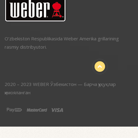
O’zbekiston Respublikasida Weber Amerika grillarining
rasmiy distribyutori.
2020 – 2023 WEBER Ўзбекистон — Барча ҳуқуқлар
ҳимояланган