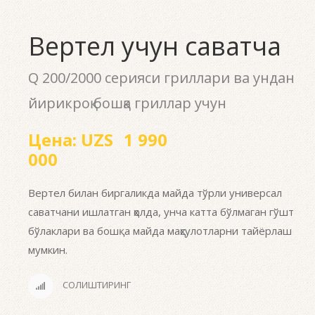
Вертел учун саватча
Q 200/2000 серияси гриллари ва ундан
йирикроқ бошқа гриллар учун
Цена:
UZS
1 990
000
Вертел билан биргаликда майда тўрли универсал
саватчани ишлатган ҳолда, унча катта бўлмаган гўшт
бўлаклари ва бошқа майда маҳсулотларни тайёрлаш
мумкин.
СОЛИШТИРИНГ