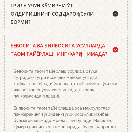
ГРИЛЬ УЧУН КЎМИРНИ ЎТ
ОЛДИРИШНИНГ СОДДАРОҚ УСУЛИ
БОРМИ?
Ҳа, бор. Маслаҳатимиз: сифатли писта кўмир ёки
БЕВОСИТА ВА БИЛВОСИТА УСУЛЛАРДА
Weber кўмир брикетларидан, ўт олдириш
кубиклари, ҳамда бизнинг ўт олдириш
ТАОМ ТАЙЁРЛАШНИНГ ФАРҚИ НИМАДА?
мосламамиздан фойдаланинг. Ўт олдириш
мосламасини зарур миқдордаги кўмир ёки
брикетлар билан тўлдиринг, кўмир панжараси
Бевосита таом тайёрлаш усулида озуқа
устига икки-учта ўт олдириш кубикидан қўйинг ва
тўғридан-тўғри иссиқлик манбаи устида
уларни ёқинг. Устига кўмир ёки брикетлар билан
жойлашган бўлади (масалан, стейк кўмир чўғи ёки
тўлдирилган ўт олдириш мосламасини қўйинг.
ишлаётган ёнувчи қисм устидаги гриль
Бошқа ҳеч нима қилишнинг ҳожати йўқ. Ёқилғи,
панжарасида пишади).
кўмир ёки брикетларнинг миқдорига қараб 20-30
дақиқада тўлиқ ёниб тугайди. Устки кўмир қизил
Билвосита таом тайёрлашда эса маҳсулотлар
тусга кириб, брикетлар эса кул билан
панжаранинг тўғридан-тўғри иссиқлик манбаи
қопланганда, кўмирни панжара устига тўкинг.
бўлмаган қисмида жойлашган бўлади. Масалан,
Аъло даражада иссиқлик беради!
кўмир грилнинг ён томонларида, бутун парранда