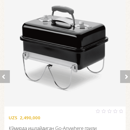
UZS
2,490,000
0
out
of
Кўмирда ишлайдиган Go-Anywhere грили
5