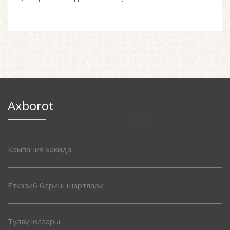
Axborot
Компания хакида
Етказиб бериш шартлари
Түләү юллары