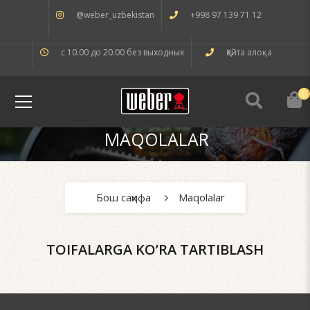
@weber_uzbekistan
+998 97 139 71 12
с 10.00 до 20.00 без выходных
Қайта алоқа
0
MAQOLALAR
Бош саҳифа
Maqolalar
TOIFALARGA KO’RA TARTIBLASH