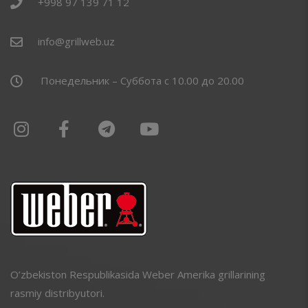
+998 97 139 71 12
info@grillweb.uz
Понедельник – Суббота с 10.00 до 20.00
O’zbekiston Respublikasida Weber Amerika grillarining
rasmiy distribyutori.