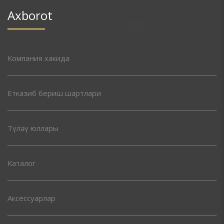
Axborot
Компания хакида
Етказиб бериш шартлари
Түләү юллары
Каталог
Аксессуарлар