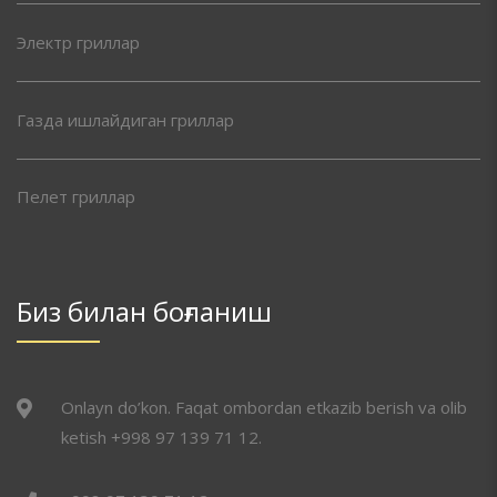
Электр гриллар
Газда ишлайдиган гриллар
Пелет гриллар
Биз билан боғланиш
Onlayn do’kon. Faqat ombordan etkazib berish va olib
ketish +998 97 139 71 12.