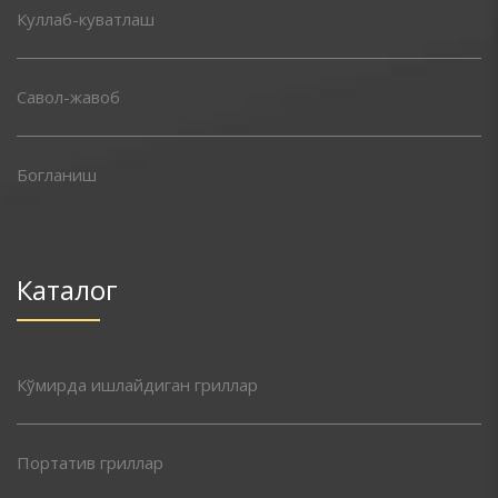
Куллаб-куватлаш
Савол-жавоб
Богланиш
Каталог
Кўмирда ишлайдиган гриллар
Портатив гриллар