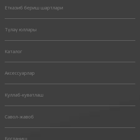
Етказиб бериш шартлари
Түләү юллары
Каталог
Аксессуарлар
Куллаб-куватлаш
Савол-жавоб
Богланиш