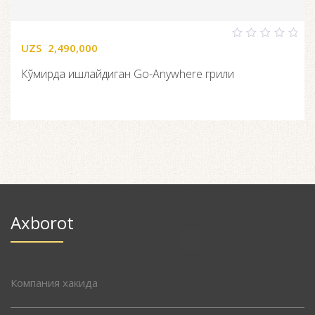
UZS
2,490,000
0
out
of
Кўмирда ишлайдиган Go-Anywhere грили
5
Axborot
Компания хакида