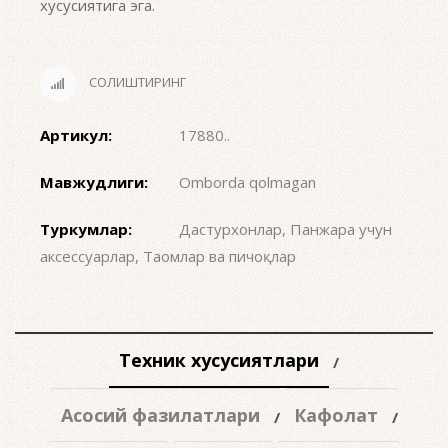
хусусиятига эга.
СОЛИШТИРИНГ
Артикул:
17880.
.
Мавжудлиги:
Omborda qolmagan
Туркумлар:
Дастурхонлар
,
Панжара учун
аксессуарлар
,
Таомлар ва пичоқлар
Техник хусусиятлари
Асосий фазилатлари
Кафолат