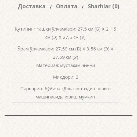
Доставка
Оплата
Sharhlar (0)
Қутининг ташқи ўлчамлари: 27,5 см (Б) X 2.,15
см (Э) X 27,5 см (У)
Ўрам ўлчамлари: 27,59 см (Б) X 3,56 см (Э) X
27,59 см (У)
Материал: мустаҳкам чинни
Миқдори: 2
Парвариш бўйича қўлланма: идиш ювиш
машинасида ювиш мумкин