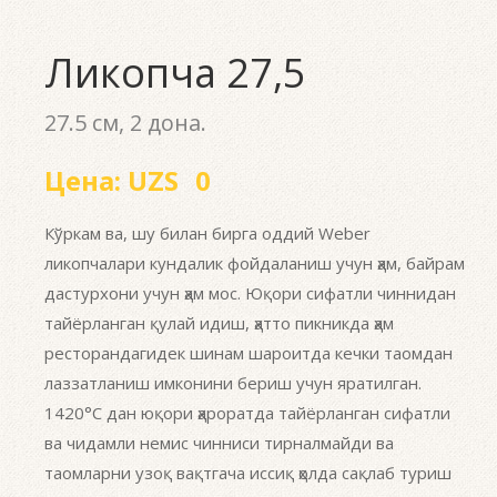
Ликопча 27,5
27.5 см, 2 дона.
Цена:
UZS
0
Кўркам ва, шу билан бирга оддий Weber
ликопчалари кундалик фойдаланиш учун ҳам, байрам
дастурхони учун ҳам мос. Юқори сифатли чиннидан
тайёрланган қулай идиш, ҳатто пикникда ҳам
ресторандагидек шинам шароитда кечки таомдан
лаззатланиш имконини бериш учун яратилган.
1420°С дан юқори ҳароратда тайёрланган сифатли
ва чидамли немис чинниси тирналмайди ва
таомларни узоқ вақтгача иссиқ ҳолда сақлаб туриш