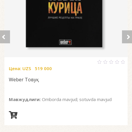
Цена:
UZS
519 000
0
out
of
Weber Товуқ
5
Мавжудлиги:
Omborda mavjud; sotuvda mavjud