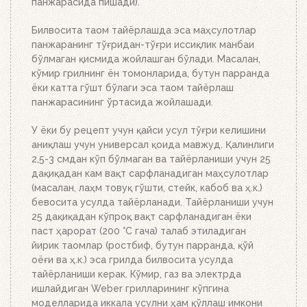
Бошқа ҳеч нима қилишнинг ҳожати йўқ. Ёқилғи,
панжарасида пишади).
кўмир ёки брикетларнинг миқдорига қараб 20-30
дақиқада тўлиқ ёниб тугайди. Устки кўмир қизил
Билвосита таом тайёрлашда эса маҳсулотлар
тусга кириб, брикетлар эса кул билан
панжаранинг тўғридан-тўғри иссиқлик манбаи
қопланганда, кўмирни панжара устига тўкинг.
бўлмаган қисмида жойлашган бўлади. Масалан,
Аъло даражада иссиқлик беради!
кўмир грилнинг ён томонларида, бутун парранда
ёки катта гўшт бўлаги эса таом тайёрлаш
панжарасининг ўртасида жойлашади.
У ёки бу рецепт учун қайси усул тўғри келишини
аниқлаш учун универсал қоида мавжуд. Қалинлиги
2,5-3 смдан кўп бўлмаган ва тайёрланиши учун 25
дақиқадан кам вақт сарфланадиган маҳсулотлар
(масалан, лаҳм товуқ гўшти, стейк, кабоб ва ҳ.к.)
бевосита усулда тайёрланади. Тайёрланиши учун
25 дақиқадан кўпроқ вақт сарфланадиган ёки
паст ҳарорат (200 °C гача) талаб этиладиган
йирик таомлар (ростбиф, бутун парранда, қўй
оёғи ва ҳ.к.) эса грилда билвосита усулда
тайёрланиши керак. Кўмир, газ ва электрда
ишлайдиган Weber грилларининг кўпгина
моделларида иккала усулни ҳам қўллаш имкони