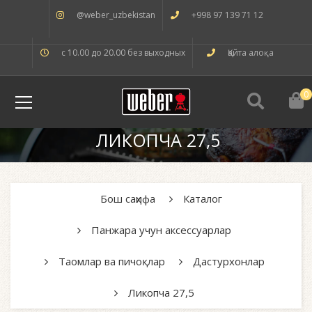
@weber_uzbekistan
+998 97 139 71 12
с 10.00 до 20.00 без выходных
Қайта алоқа
0
ЛИКОПЧА 27,5
Бош саҳифа
Каталог
Панжара учун аксессуарлар
Таомлар ва пичоқлар
Дастурхонлар
Ликопча 27,5