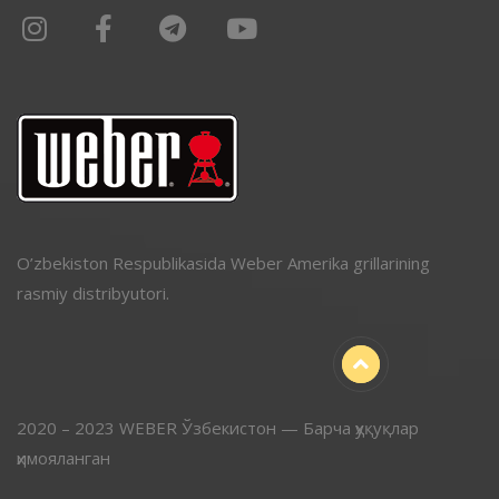
O’zbekiston Respublikasida Weber Amerika grillarining
rasmiy distribyutori.
2020 – 2023 WEBER Ўзбекистон — Барча ҳуқуқлар
ҳимояланган