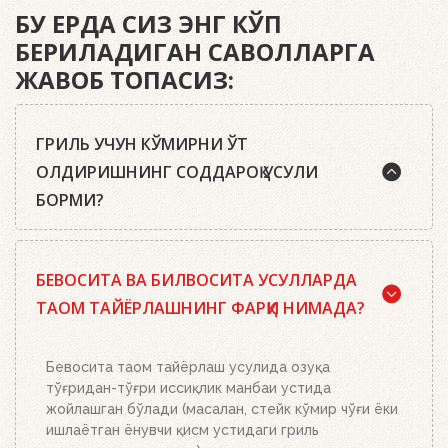
БУ ЕРДА СИЗ ЭНГ КЎП
БЕРИЛАДИГАН САВОЛЛАРГА
ЖАВОБ ТОПАСИЗ:
ГРИЛЬ УЧУН КЎМИРНИ ЎТ
ОЛДИРИШНИНГ СОДДАРОҚ УСУЛИ
БОРМИ?
Ҳа, бор. Маслаҳатимиз: сифатли писта кўмир ёки
БЕВОСИТА ВА БИЛВОСИТА УСУЛЛАРДА
Weber кўмир брикетларидан, ўт олдириш
кубиклари, ҳамда бизнинг ўт олдириш
ТАОМ ТАЙЁРЛАШНИНГ ФАРҚИ НИМАДА?
мосламамиздан фойдаланинг. Ўт олдириш
мосламасини зарур миқдордаги кўмир ёки
брикетлар билан тўлдиринг, кўмир панжараси
Бевосита таом тайёрлаш усулида озуқа
устига икки-учта ўт олдириш кубикидан қўйинг ва
тўғридан-тўғри иссиқлик манбаи устида
уларни ёқинг. Устига кўмир ёки брикетлар билан
жойлашган бўлади (масалан, стейк кўмир чўғи ёки
тўлдирилган ўт олдириш мосламасини қўйинг.
ишлаётган ёнувчи қисм устидаги гриль