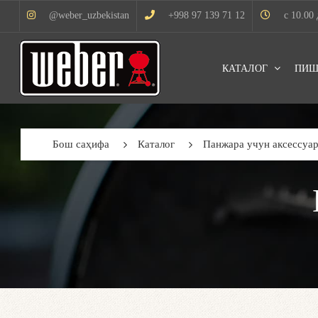
@weber_uzbekistan
+998 97 139 71 12
с 10.00 
КАТАЛОГ
ПИШ
Бош саҳифа
Каталог
Панжара учун аксессуа