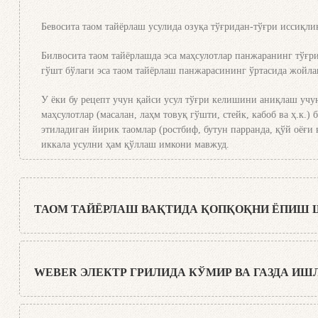
кул билан қопланганда, кўмирни панжара устига тўкинг. Аъло 
Бевосита таом тайёрлаш усулида озуқа тўғридан-тўғри иссиқли
Билвосита таом тайёрлашда эса маҳсулотлар панжаранинг тўғр
гўшт бўлаги эса таом тайёрлаш панжарасининг ўртасида жойл
У ёки бу рецепт учун қайси усул тўғри келишини аниқлаш учу
маҳсулотлар (масалан, лаҳм товуқ гўшти, стейк, кабоб ва ҳ.к.)
этиладиган йирик таомлар (ростбиф, бутун парранда, қўй оёғи 
иккала усулни ҳам қўллаш имкони мавжуд.
ТАОМ ТАЙЁРЛАШ ВАҚТИДА ҚОПҚОҚНИ ЁПИШ
Weber шеф-ошпазлари деярли барча ҳолларда таомни ёпиқ қопқ
мартагина очилади: биринчи марта гўштни қўйиш учун, иккин
WEBER ЭЛЕКТР ГРИЛИДА КЎМИР ВА ГАЗДА И
Хоҳ кўмир, хоҳ газда бўлсин, ёпиқ қопқоқ остида тайёрланган
жараёнини сезиларли даражада тезлаштиради ва маҳсулотнинг