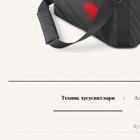
Техник хусусиятлари
Ас
Қут