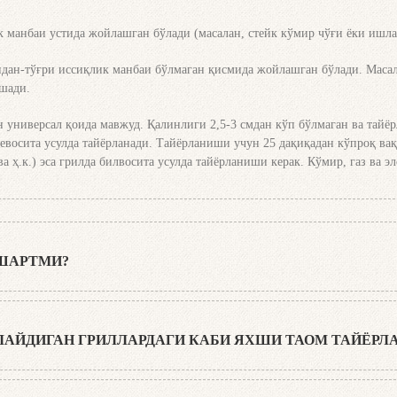
даражада иссиқлик беради!
к манбаи устида жойлашган бўлади (масалан, стейк кўмир чўғи ёки ишл
идан-тўғри иссиқлик манбаи бўлмаган қисмида жойлашган бўлади. Масала
ашади.
н универсал қоида мавжуд. Қалинлиги 2,5-3 смдан кўп бўлмаган ва тайё
 бевосита усулда тайёрланади. Тайёрланиши учун 25 дақиқадан кўпроқ вақт
ва ҳ.к.) эса грилда билвосита усулда тайёрланиши керак. Кўмир, газ ва
 ШАРТМИ?
оқ билан тайёрлашни тавсия этишади. Гриль-усталари орасида эса шунда
чи марта – уни ўгириш учун.
ШЛАЙДИГАН ГРИЛЛАРДАГИ КАБИ ЯХШИ ТАОМ ТАЙЁР
 таомлар ширалироқ ва хушбўйроқ бўлади. Ёпиқ қопқоқ худди печдаги ка
 ҳар томонлама яхши тобланишини таъминлайди. Қопқоқ ёпиқ бўлса, пан