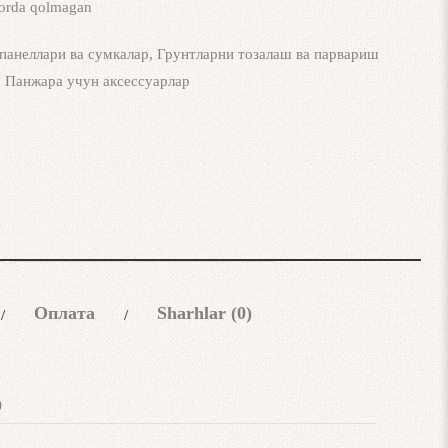
rda qolmagan
l панеллари ва сумкалар
,
Грунтларни тозалаш ва парвариш
,
Панжара учун аксессуарлар
Оплата
Sharhlar (0)
)