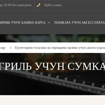
до 20.00 без выходных
Қайта алоқа
ИРИШ УЧУН ҲАММА НАРСА
ПАНЖАРА УЧУН АКСЕССУАРЛА
рлар
Грунтларни тозалаш ва парвариш қилиш учун аксессуарл
ГРИЛЬ УЧУН СУМК