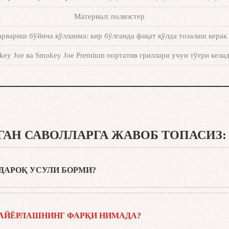
Материал: полиэстер
рвариш бўйича қўлланма: кир бўлганда фақат қўлда тозалаш керак
ey Joe ва Smokey Joe Premium портатив гриллари учун тўғри кела
ИГАН САВОЛЛАРГА ЖАВОБ ТОПАСИЗ:
ДАРОҚ УСУЛИ БОРМИ?
р брикетларидан, ўт олдириш кубиклари, ҳамда бизнинг ўт олдириш мос
араси устига икки-учта ўт олдириш кубикидан қўйинг ва уларни ёқинг. 
ТАЙЁРЛАШНИНГ ФАРҚИ НИМАДА?
қилғи, кўмир ёки брикетларнинг миқдорига қараб 20-30 дақиқада тўлиқ 