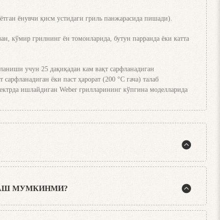
аётган ёнувчи қисм устидаги гриль панжарасида пишади).
н, кўмир грилнинг ён томонларида, бутун парранда ёки катта
рланиши учун 25 дақиқадан кам вақт сарфланадиган
 сарфланадиган ёки паст ҳарорат (200 °C гача) талаб
 электрда ишлайдиган Weber грилларининг кўпгина моделларида
й қоида бор: стейк аъло даражада бўлиши учун қопқоқ икки
ЛАШ МУМКИНМИ?
би конвекция эффектини юзага келтиради, бу эса тайёрлаш
жара кучлироқ қизийди ва маҳсулотларни яхшилаб қовуради,