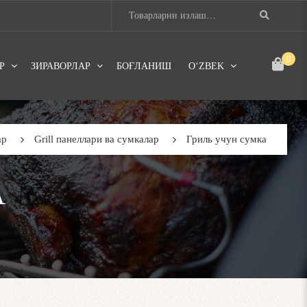
0
Р
ЗИРАВОРЛАР
БОҒЛАНИШ
OʻZBEK
ар
Grill панеллари ва сумкалар
Гриль учун сумка
А