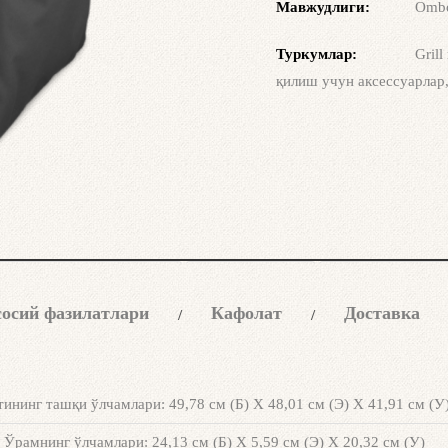
Мавжудлиги:
Ombo
Туркумлар:
Gril
қилиш учун аксессуарлар
осий фазилатлари
Кафолат
Доставка
ининг ташқи ўлчамлари: 49,78 см (Б) X 48,01 см (Э) X 41,91 см (У
Ўрамнинг ўлчамлари: 24,13 см (Б) X 5,59 см (Э) X 20,32 см (У)