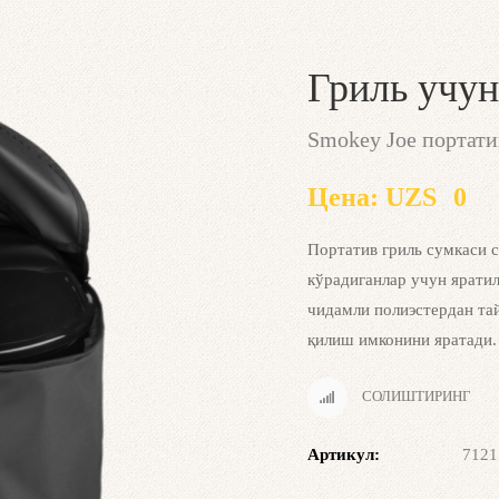
Гриль учун
Smokey Joe портати
Цена:
UZS
0
Портатив гриль сумкаси 
кўрадиганлар учун ярати
чидамли полиэстердан та
қилиш имконини яратади.
СОЛИШТИРИНГ
Артикул:
7121