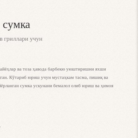
 сумка
в гриллари учун
сайёҳлар ва тоза ҳавода барбекю уюштиришни яхши
лган. Кўтариб юриш учун мустаҳкам тасма, пишиқ ва
йёрланган сумка ускунани бемалол олиб юриш ва ҳимоя
.