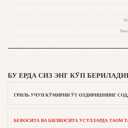
Па
Smok
БУ ЕРДА СИЗ ЭНГ КЎП БЕРИЛАД
ГРИЛЬ УЧУН КЎМИРНИ ЎТ ОЛДИРИШНИНГ СОД
Ҳа, бор. Маслаҳатимиз: сифатли писта кўмир ёки Weber кўми
миқдордаги кўмир ёки брикетлар билан тўлдиринг, кўмир панж
БЕВОСИТА ВА БИЛВОСИТА УСУЛЛАРДА ТАОМ 
мосламасини қўйинг. Бошқа ҳеч нима қилишнинг ҳожати йўқ. Ё