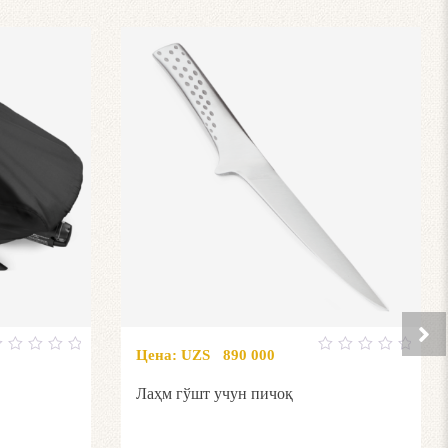
Цена:
UZS
890 000
0
ut
out
f
Лаҳм гўшт учун пичоқ
of
5