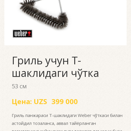
Гриль учун T-
шаклидаги чўтка
53 см
Цена:
UZS
399 000
Гриль панжараси Т-шаклидаги Weber чўткаси билан
астойдил тозаланса, аввал тайёрланган