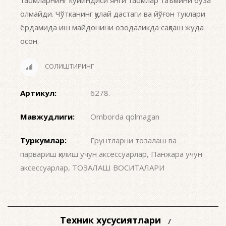
таомларнинг куйиндиси янги таомлар таъмини буза
олмайди. Чўтканинг қулай дастаги ва йўғон туклари
ёрдамида иш майдонини озодаликда сақлаш жуда
осон.
СОЛИШТИРИНГ
Артикул:
6278
.
Мавжудлиги:
Omborda qolmagan
Туркумлар:
Грунтларни тозалаш ва
парвариш қилиш учун аксессуарлар
,
Панжара учун
аксессуарлар
,
ТОЗАЛАШ ВОСИТАЛАРИ
Техник хусусиятлари