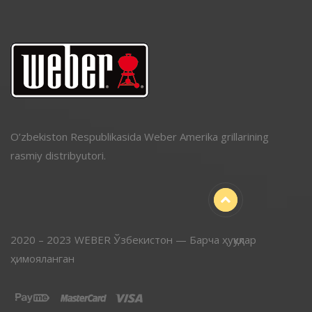
O’zbekiston Respublikasida Weber Amerika grillarining
rasmiy distribyutori.
2020 – 2023 WEBER Ўзбекистон — Барча ҳуқуқлар
ҳимояланган