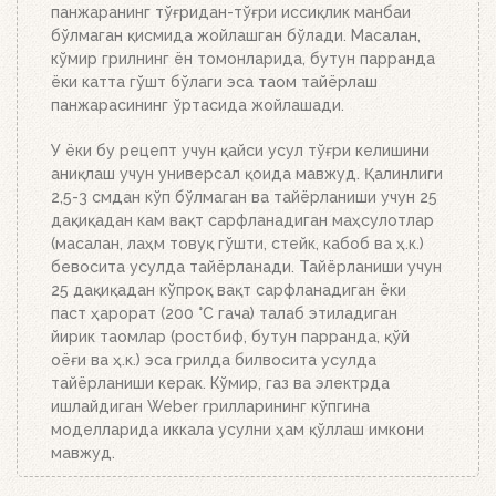
тусга кириб, брикетлар эса кул билан
панжаранинг тўғридан-тўғри иссиқлик манбаи
қопланганда, кўмирни панжара устига тўкинг.
бўлмаган қисмида жойлашган бўлади. Масалан,
Аъло даражада иссиқлик беради!
кўмир грилнинг ён томонларида, бутун парранда
ёки катта гўшт бўлаги эса таом тайёрлаш
панжарасининг ўртасида жойлашади.
У ёки бу рецепт учун қайси усул тўғри келишини
аниқлаш учун универсал қоида мавжуд. Қалинлиги
2,5-3 смдан кўп бўлмаган ва тайёрланиши учун 25
дақиқадан кам вақт сарфланадиган маҳсулотлар
(масалан, лаҳм товуқ гўшти, стейк, кабоб ва ҳ.к.)
бевосита усулда тайёрланади. Тайёрланиши учун
25 дақиқадан кўпроқ вақт сарфланадиган ёки
паст ҳарорат (200 °C гача) талаб этиладиган
йирик таомлар (ростбиф, бутун парранда, қўй
оёғи ва ҳ.к.) эса грилда билвосита усулда
тайёрланиши керак. Кўмир, газ ва электрда
ишлайдиган Weber грилларининг кўпгина
моделларида иккала усулни ҳам қўллаш имкони
мавжуд.