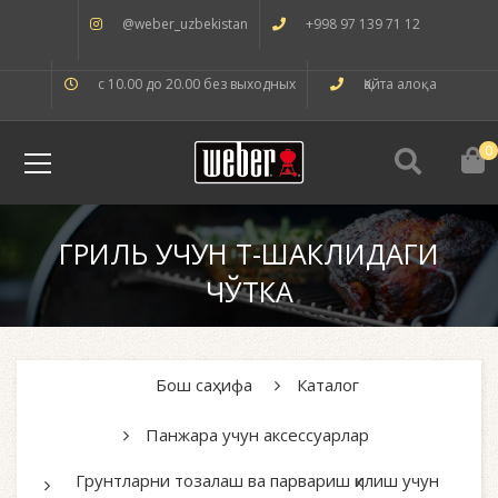
@weber_uzbekistan
+998 97 139 71 12
с 10.00 до 20.00 без выходных
Қайта алоқа
0
ГРИЛЬ УЧУН T-ШАКЛИДАГИ
ЧЎТКА
Бош саҳифа
Каталог
Панжара учун аксессуарлар
Грунтларни тозалаш ва парвариш қилиш учун