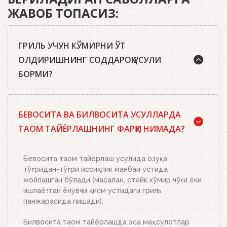
ЖАВОБ ТОПАСИЗ:
ГРИЛЬ УЧУН КЎМИРНИ ЎТ
ОЛДИРИШНИНГ СОДДАРОҚ УСУЛИ
БОРМИ?
Ҳа, бор. Маслаҳатимиз: сифатли писта кўмир ёки
БЕВОСИТА ВА БИЛВОСИТА УСУЛЛАРДА
Weber кўмир брикетларидан, ўт олдириш
кубиклари, ҳамда бизнинг ўт олдириш
ТАОМ ТАЙЁРЛАШНИНГ ФАРҚИ НИМАДА?
мосламамиздан фойдаланинг. Ўт олдириш
мосламасини зарур миқдордаги кўмир ёки
брикетлар билан тўлдиринг, кўмир панжараси
Бевосита таом тайёрлаш усулида озуқа
устига икки-учта ўт олдириш кубикидан қўйинг ва
тўғридан-тўғри иссиқлик манбаи устида
уларни ёқинг. Устига кўмир ёки брикетлар билан
жойлашган бўлади (масалан, стейк кўмир чўғи ёки
тўлдирилган ўт олдириш мосламасини қўйинг.
ишлаётган ёнувчи қисм устидаги гриль
Бошқа ҳеч нима қилишнинг ҳожати йўқ. Ёқилғи,
панжарасида пишади).
кўмир ёки брикетларнинг миқдорига қараб 20-30
дақиқада тўлиқ ёниб тугайди. Устки кўмир қизил
Билвосита таом тайёрлашда эса маҳсулотлар