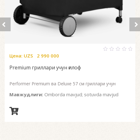
Цена:
UZS
2 990 000
0
out
of
Premium гриллари учун ғилоф
5
Performer Premium ва Deluxe 57 см гриллари учун
Мавжудлиги:
Omborda mavjud; sotuvda mavjud