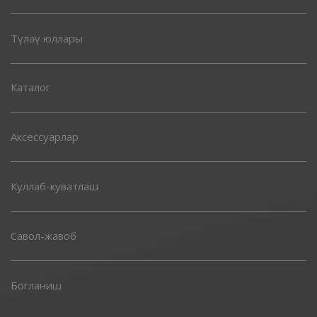
Түләү юллары
Каталог
Аксессуарлар
Куллаб-куватлаш
Савол-жавоб
Богланиш