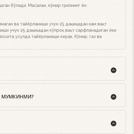
ган бўлади. Масалан, кўмир грилнинг ён
лмаган ва тайёрланиши учун 25 дақиқадан кам вақт
ниши учун 25 дақиқадан кўпроқ вақт сарфланадиган ёки
лвосита усулда тайёрланиши керак. Кўмир, газ ва
 орасида эса шундай қоида бор: стейк аъло
учун.
Ш МУМКИНМИ?
худди печдаги каби конвекция эффектини юзага
ланишини таъминлайди. Қопқоқ ёпиқ бўлса, панжара
 турдаги гриллардаги каби иссиқлик даражасини
дан ташқари, грилга камроқ ҳаво киради ва оловнинг
ни узоқ вақт сақлайди. Электр грилда тайёрланган
тажрибали экспертлар ҳам фарқини аниқлай олишмаган.