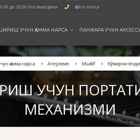
0.00 до 20.00 без выходных
Қайта алоқа
ИРИШ УЧУН ҲАММА НАРСА
ПАНЖАРА УЧУН АКСЕСС
ун ҳамма нарса
Атеşлеме
Muallif
Кўмирни ёнди
РИШ УЧУН ПОРТАТ
МЕХАНИЗМИ