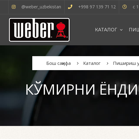
@weber_uzbekistan
+998 97 139 71 12
с 1
КАТАЛОГ
ПИШ
OʻZBEK
Бош саҳифа
Каталог
Пишириш уч
КЎМИРНИ ЁНДИ