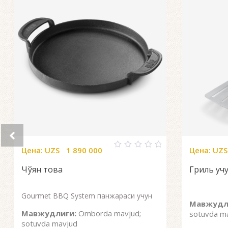
Цена:
UZS
1 890 000
Цена:
UZS
0
out
Чўян това
Гриль учу
of
5
Gourmet BBQ System панжараси учун
Мавжудл
Мавжудлиги:
Omborda mavjud;
sotuvda m
sotuvda mavjud