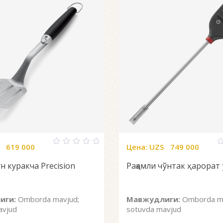
619 000
Цена:
UZS
749 000
0
0
out
o
н куракча Precision
Рақамли чўнтак ҳарорат
of
o
5
5
иги:
Omborda mavjud;
Мавжудлиги:
Omborda ma
avjud
sotuvda mavjud