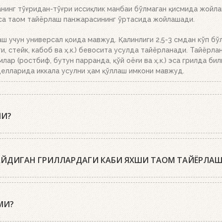
инг тўғридан-тўғри иссиқлик манбаи бўлмаган қисмида жойлаш
эса таом тайёрлаш панжарасининг ўртасида жойлашади.
аш учун универсал қоида мавжуд. Қалинлиги 2,5-3 смдан кўп бў
, стейк, кабоб ва ҳ.к.) бевосита усулда тайёрланади. Тайёрла
млар (ростбиф, бутун парранда, қўй оёғи ва ҳ.к.) эса грилда би
елларида иккала усулни ҳам қўллаш имкони мавжуд.
МИ?
пиқ қопқоқ билан тайёрлашни тавсия этишади. Гриль-усталари
биринчи марта гўштни қўйиш учун, иккинчи марта – уни ўгириш 
ЛАЙДИГАН ГРИЛЛАРДАГИ КАБИ ЯХШИ ТАОМ ТАЙЁРЛА
ёрланган таомлар ширалироқ ва хушбўйроқ бўлади. Ёпиқ қопқоқ 
ажада тезлаштиради ва маҳсулотнинг ҳар томонлама яхши тоб
лари қиздирувчи қисмлар билан таъминланган бўлиб, улар бошқа
 зиравор ва дориворларнинг хуш иси эса сақланиб қолади. Бун
ўян панжаралар бор, уларнинг сатҳи яхши қизийди ва иссиқлик
МИ?
 таомлар узоқроқ вақт тайёрланади ва қуруқроқ бўлиб қолади.
ман фарқ қилмайди. Биз тажриба ўтказиб ҳам кўрганмиз, энг 