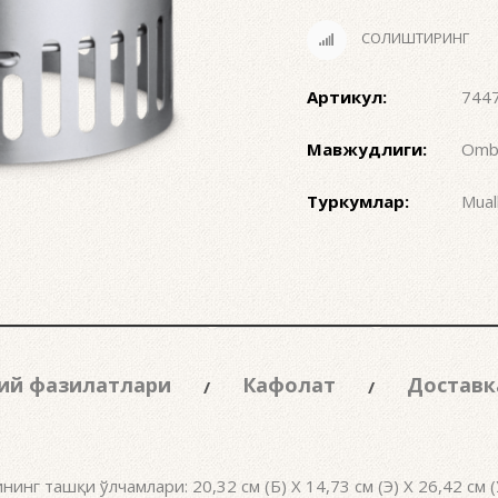
СОЛИШТИРИНГ
Артикул:
744
Мавжудлиги:
Ombo
Туркумлар:
Muall
ий фазилатлари
Кафолат
Доставк
нинг ташқи ўлчамлари: 20,32 см (Б) X 14,73 см (Э) X 26,42 см (