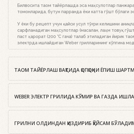
Билвосита таом тайёрлашда эса маҳсулотлар панжаран
томонларида, бутун парранда ёки катта гўшт бўлаги 
У ёки бу рецепт учун қайси усул тўғри келишини аниқл
сарфланадиган маҳсулотлар (масалан, лаҳм товуқ гўшти
паст ҳарорат (200 °C гача) талаб этиладиган йирик тао
электрда ишлайдиган Weber грилларининг кўпгина мод
ТАОМ ТАЙЁРЛАШ ВАҚТИДА ҚОПҚОҚНИ ЁПИШ ШАРТ
Weber шеф-ошпазлари деярли барча ҳолларда таомни ё
даражада бўлиши учун қопқоқ икки мартагина очилади: 
WEBER ЭЛЕКТР ГРИЛИДА КЎМИР ВА ГАЗДА ИШ
Хоҳ кўмир, хоҳ газда бўлсин, ёпиқ қопқоқ остида тай
келтиради, бу эса тайёрлаш жараёнини сезиларли дар
Ҳа, албатта. Weber компаниясининг барча электр грил
кучлироқ қизийди ва маҳсулотларни яхшилаб қовуради,
таъминлаб беради. Бундан ташқари электр грилларда ч
ГРИЛНИ ОЛДИНДАН ҚИЗДИРИБ ҚЎЙСАМ БЎЛАДИ
ловуллаб кетиш хавфи камаяди. Очиқ қопқоқ билан эса
таомларнинг таъми кўмир ёки газ грилларидагидан уму