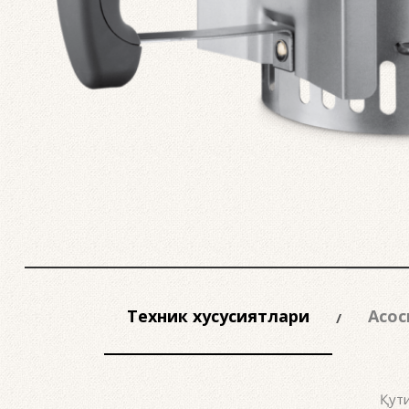
Техник хусусиятлари
Асос
Қути