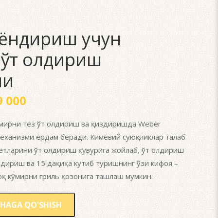
ёндириш учун
 ўт олдириш
ми
 000
ўмирни тез ўт олдириш ва қиздиришда Weber
еханизми ёрдам беради. Кимёвий суюқликлар талаб
етларини ўт олдириш қувурига жойлаб, ўт олдириш
дириш ва 15 дақиқа кутиб туришнинг ўзи кифоя –
оқ кўмирни гриль қозонига ташлаш мумкин.
HAGA QO'SHISH