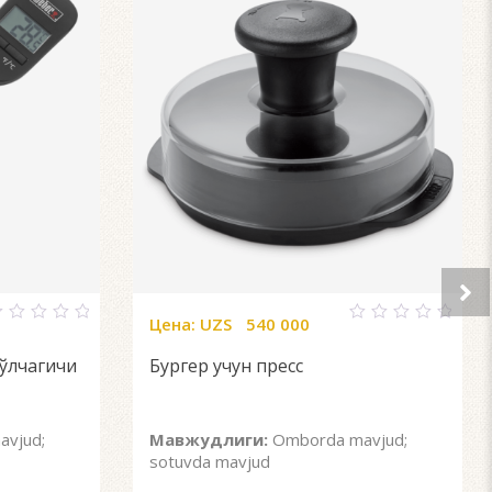
Цена:
UZS
540 000
0
ut
out
 ўлчагичи
Бургер учун пресс
f
of
5
vjud;
Мавжудлиги:
Omborda mavjud;
sotuvda mavjud