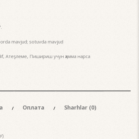
7
.
rda mavjud; sotuvda mavjud
if
,
Атеşлеме
,
Пишириш учун ҳамма нарса
а
Оплата
Sharhlar (0)
У)