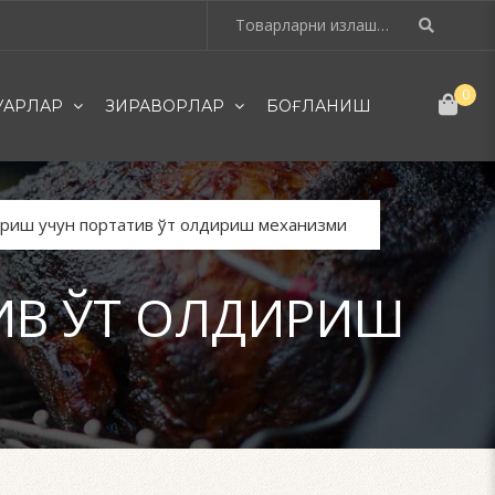
0
УАРЛАР
ЗИРАВОРЛАР
БОҒЛАНИШ
риш учун портатив ўт олдириш механизми
ИВ ЎТ ОЛДИРИШ