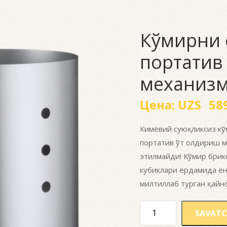
Кўмирни 
портатив
механиз
Цена:
UZS
589
Кимёвий суюқликсиз к
портатив ўт олдириш м
этилмайди! Кўмир брик
кубиклари ёрдамида ён
милтиллаб турган қайн
SAVATC