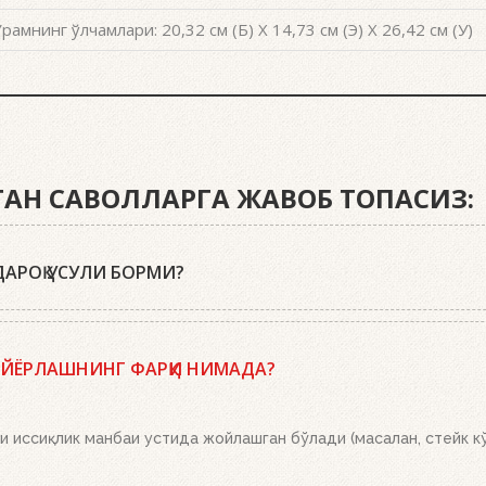
рамнинг ўлчамлари: 20,32 см (Б) X 14,73 см (Э) X 26,42 см (У)
ИГАН САВОЛЛАРГА ЖАВОБ ТОПАСИЗ:
АРОҚ УСУЛИ БОРМИ?
r кўмир брикетларидан, ўт олдириш кубиклари, ҳамда бизнинг
лан тўлдиринг, кўмир панжараси устига икки-учта ўт олдириш 
АЙЁРЛАШНИНГ ФАРҚИ НИМАДА?
қўйинг. Бошқа ҳеч нима қилишнинг ҳожати йўқ. Ёқилғи, кўмир 
рикетлар эса кул билан қопланганда, кўмирни панжара устига тў
 иссиқлик манбаи устида жойлашган бўлади (масалан, стейк кў