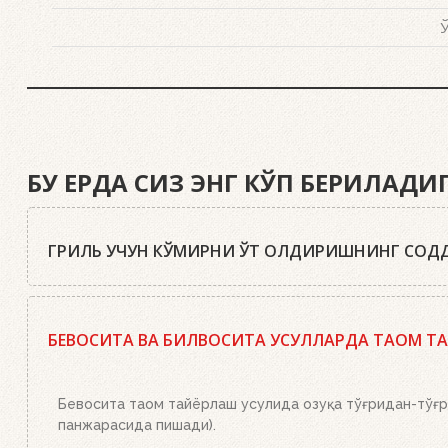
Ў
БУ ЕРДА СИЗ ЭНГ КЎП БЕРИЛАД
ГРИЛЬ УЧУН КЎМИРНИ ЎТ ОЛДИРИШНИНГ СОДД
Ҳа, бор. Маслаҳатимиз: сифатли писта кўмир ёки Webe
мосламасини зарур миқдордаги кўмир ёки брикетлар би
БЕВОСИТА ВА БИЛВОСИТА УСУЛЛАРДА ТАОМ Т
брикетлар билан тўлдирилган ўт олдириш мосламасини 
тўлиқ ёниб тугайди. Устки кўмир қизил тусга кириб, б
Бевосита таом тайёрлаш усулида озуқа тўғридан-тўғри
панжарасида пишади).