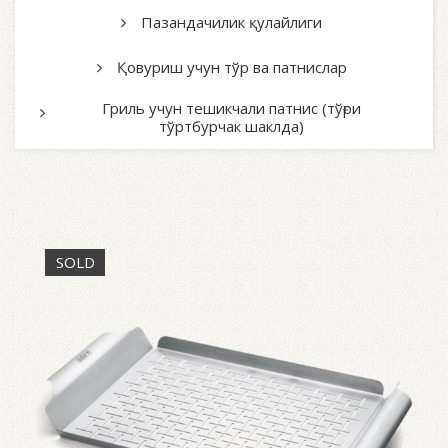
Пазандачилик қулайлиги
Қовуриш учун тўр ва патнислар
Гриль учун тешикчали патнис (тўғри
тўртбурчак шаклда)
SOLD