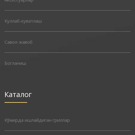
Куллаб-куватлаш
Савол-жавоб
Богланиш
Каталог
Кўмирда ишлайдиган гриллар