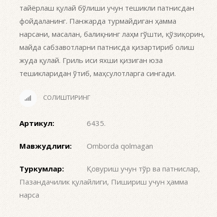
тайёрлаш қулай бўлиши учун тешикли патнисдан
фойдаланинг. Панжарда турмайдиган ҳамма
нарсани, масалан, балиқнинг лаҳм гўшти, қўзиқорин,
майда сабзавотларни патнисда қизартириб олиш
жуда қулай. Гриль иси яхши қизиган юза
тешикларидан ўтиб, маҳсулотларга сингади.
СОЛИШТИРИНГ
Артикул:
6435
.
Мавжудлиги:
Omborda qolmagan
Туркумлар:
Қовуриш учун тўр ва патнислар
,
Пазандачилик қулайлиги
,
Пишириш учун ҳамма
нарса