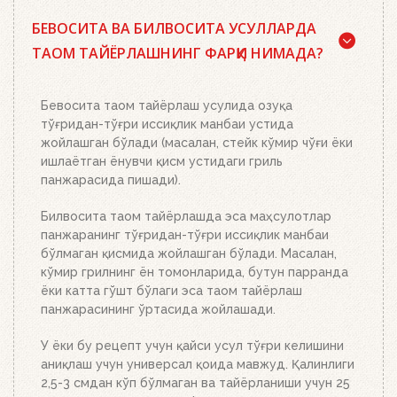
Ҳа, бор. Маслаҳатимиз: сифатли писта кўмир ёки
БЕВОСИТА ВА БИЛВОСИТА УСУЛЛАРДА
Weber кўмир брикетларидан, ўт олдириш
кубиклари, ҳамда бизнинг ўт олдириш
ТАОМ ТАЙЁРЛАШНИНГ ФАРҚИ НИМАДА?
мосламамиздан фойдаланинг. Ўт олдириш
мосламасини зарур миқдордаги кўмир ёки
брикетлар билан тўлдиринг, кўмир панжараси
Бевосита таом тайёрлаш усулида озуқа
устига икки-учта ўт олдириш кубикидан қўйинг ва
тўғридан-тўғри иссиқлик манбаи устида
уларни ёқинг. Устига кўмир ёки брикетлар билан
жойлашган бўлади (масалан, стейк кўмир чўғи ёки
тўлдирилган ўт олдириш мосламасини қўйинг.
ишлаётган ёнувчи қисм устидаги гриль
Бошқа ҳеч нима қилишнинг ҳожати йўқ. Ёқилғи,
панжарасида пишади).
кўмир ёки брикетларнинг миқдорига қараб 20-30
дақиқада тўлиқ ёниб тугайди. Устки кўмир қизил
Билвосита таом тайёрлашда эса маҳсулотлар
тусга кириб, брикетлар эса кул билан
панжаранинг тўғридан-тўғри иссиқлик манбаи
қопланганда, кўмирни панжара устига тўкинг.
бўлмаган қисмида жойлашган бўлади. Масалан,
Аъло даражада иссиқлик беради!
кўмир грилнинг ён томонларида, бутун парранда
ёки катта гўшт бўлаги эса таом тайёрлаш
панжарасининг ўртасида жойлашади.
У ёки бу рецепт учун қайси усул тўғри келишини
аниқлаш учун универсал қоида мавжуд. Қалинлиги
2,5-3 смдан кўп бўлмаган ва тайёрланиши учун 25