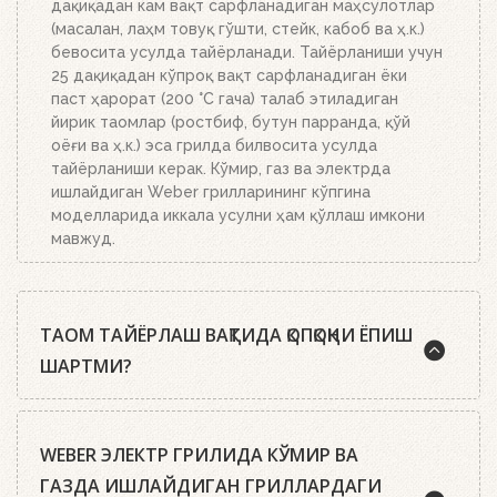
дақиқадан кам вақт сарфланадиган маҳсулотлар
(масалан, лаҳм товуқ гўшти, стейк, кабоб ва ҳ.к.)
бевосита усулда тайёрланади. Тайёрланиши учун
25 дақиқадан кўпроқ вақт сарфланадиган ёки
паст ҳарорат (200 °C гача) талаб этиладиган
йирик таомлар (ростбиф, бутун парранда, қўй
оёғи ва ҳ.к.) эса грилда билвосита усулда
тайёрланиши керак. Кўмир, газ ва электрда
ишлайдиган Weber грилларининг кўпгина
моделларида иккала усулни ҳам қўллаш имкони
мавжуд.
ТАОМ ТАЙЁРЛАШ ВАҚТИДА ҚОПҚОҚНИ ЁПИШ
ШАРТМИ?
Weber шеф-ошпазлари деярли барча ҳолларда
WEBER ЭЛЕКТР ГРИЛИДА КЎМИР ВА
таомни ёпиқ қопқоқ билан тайёрлашни тавсия
этишади. Гриль-усталари орасида эса шундай
ГАЗДА ИШЛАЙДИГАН ГРИЛЛАРДАГИ