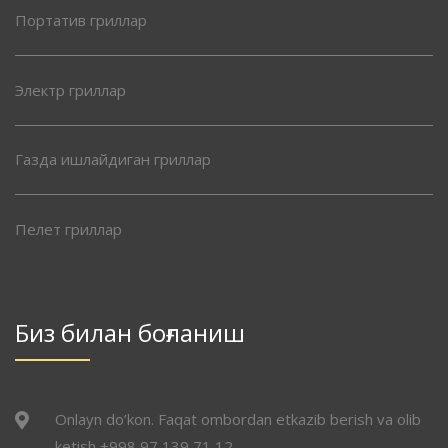
Портатив гриллар
Электр гриллар
Газда ишлайдиган гриллар
Пелет гриллар
Биз билан боғланиш
Onlayn do’kon. Faqat ombordan etkazib berish va olib
ketish +998 97 139 71 12.