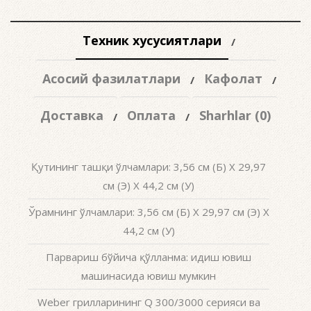
Техник хусусиятлари
Асосий фазилатлари
Кафолат
Доставка
Оплата
Sharhlar (0)
Қутининг ташқи ўлчамлари: 3,56 см (Б) X 29,97
см (Э) X 44,2 см (У)
Ўрамнинг ўлчамлари: 3,56 см (Б) X 29,97 см (Э) X
44,2 см (У)
Парвариш бўйича қўлланма: идиш ювиш
машинасида ювиш мумкин
Weber грилларининг Q 300/3000 серияси ва