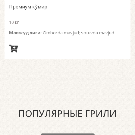
of
Премиум кўмир
5
10 кг
Мавжудлиги:
Omborda mavjud; sotuvda mavjud
ПОПУЛЯРНЫЕ ГРИЛИ