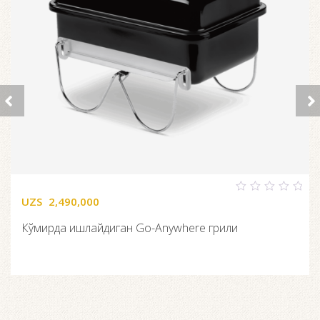
UZS
2,490,000
0
out
of
Кўмирда ишлайдиган Go-Anywhere грили
5