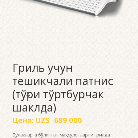
Гриль учун
тешикчали патнис
(тўғри тўртбурчак
шаклда)
Цена:
UZS
689 000
Бўлакларга бўлинган маҳсулотларни грилда