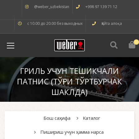
@weber_uzbekistan
+998 97 139 71 12
с 10.00 до 20.00 без выходных
Қайта алоқа
0
ГРИЛЬ УЧУН ТЕШИКЧАЛИ
ПАТНИС (ТЎҒРИ ТЎРТБУРЧАК
ШАКЛДА)
Бош саҳифа
Каталог
Пишириш учун ҳамма нарса