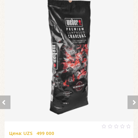
Цена:
UZS
499 000
0
out