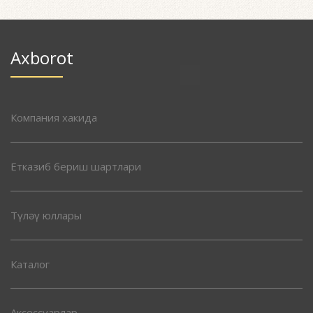
Axborot
Компания хакида
Етказиб бериш шартлари
Түләү юллары
Каталог
Аксессуарлар