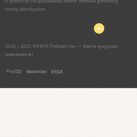
O’zbekiston Respublikasida Weber Amerika grillarining
rasmiy distribyutori.
2020 – 2023 WEBER Ўзбекистон — Барча ҳуқуқлар
ҳимояланган