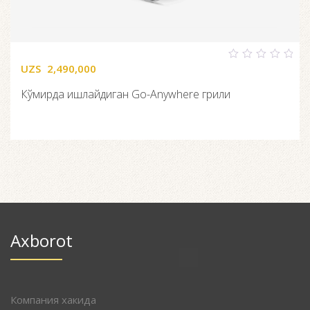
UZS
2,490,000
0
out
of
Кўмирда ишлайдиган Go-Anywhere грили
5
Axborot
Компания хакида