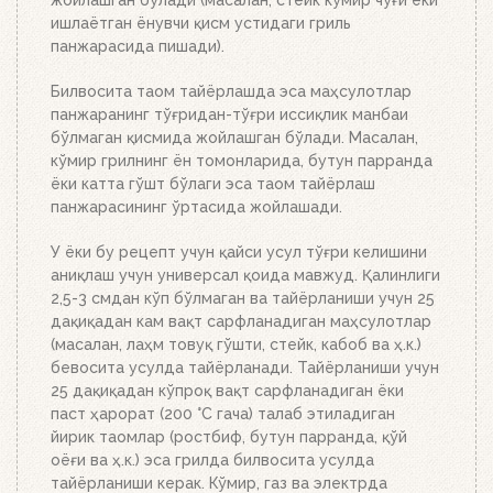
тўлдирилган ўт олдириш мосламасини қўйинг.
ишлаётган ёнувчи қисм устидаги гриль
Бошқа ҳеч нима қилишнинг ҳожати йўқ. Ёқилғи,
панжарасида пишади).
кўмир ёки брикетларнинг миқдорига қараб 20-30
дақиқада тўлиқ ёниб тугайди. Устки кўмир қизил
Билвосита таом тайёрлашда эса маҳсулотлар
тусга кириб, брикетлар эса кул билан
панжаранинг тўғридан-тўғри иссиқлик манбаи
қопланганда, кўмирни панжара устига тўкинг.
бўлмаган қисмида жойлашган бўлади. Масалан,
Аъло даражада иссиқлик беради!
кўмир грилнинг ён томонларида, бутун парранда
ёки катта гўшт бўлаги эса таом тайёрлаш
панжарасининг ўртасида жойлашади.
У ёки бу рецепт учун қайси усул тўғри келишини
аниқлаш учун универсал қоида мавжуд. Қалинлиги
2,5-3 смдан кўп бўлмаган ва тайёрланиши учун 25
дақиқадан кам вақт сарфланадиган маҳсулотлар
(масалан, лаҳм товуқ гўшти, стейк, кабоб ва ҳ.к.)
бевосита усулда тайёрланади. Тайёрланиши учун
25 дақиқадан кўпроқ вақт сарфланадиган ёки
паст ҳарорат (200 °C гача) талаб этиладиган
йирик таомлар (ростбиф, бутун парранда, қўй
оёғи ва ҳ.к.) эса грилда билвосита усулда
тайёрланиши керак. Кўмир, газ ва электрда