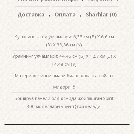
Доставка
Оплата
Sharhlar (0)
Қутининг ташқи ўлчамлари: 6,35 см (Б) X 6,6 см
(Э) X 38,86 см (У)
Ўрамнинг ўлчамлари: 44,45 см (Б) X 12,7 см (Э) X
14,48 см (У)
Материал: чинни эмали билан қопланган пўлат
Миқдори: 5
Бошқарув панели олд қисмида жойлашган Spirit
300 моделлари учун тўғри келади.