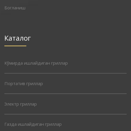
Богланиш
Каталог
Кўмирда ишлайдиган гриллар
Портатив гриллар
Электр гриллар
Газда ишлайдиган гриллар