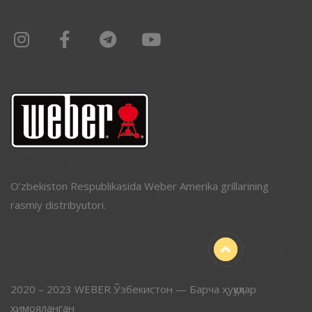
O’zbekiston Respublikasida Weber Amerika grillarining
rasmiy distribyutori.
2020 – 2023 WEBER Ўзбекистон — Барча ҳуқуқлар
ҳимояланган