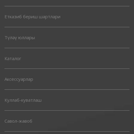
Етказиб бериш шартлари
Түләү юллары
Каталог
Аксессуарлар
Куллаб-куватлаш
Савол-жавоб