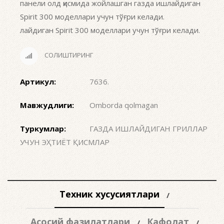
панели олд қисмида жойлашган газда ишлайдиган
Spirit 300 моделлари учун тўғри келади.
лайдиган Spirit 300 моделлари учун тўғри келади.
СОЛИШТИРИНГ
Артикул:
7636
.
Мавжудлиги:
Omborda qolmagan
Туркумлар:
ГАЗДА ИШЛАЙДИГАН ГРИЛЛАР
УЧУН ЭҲТИЁТ ҚИСМЛАР
Техник хусусиятлари
Асосий фазилатлари
Кафолат