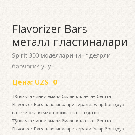
Flavorizer Bars
металл пластиналари
Spirit 300 моделларининг деярли
барчаси* учун
Цена:
UZS
0
Тўпламга чинни эмали билан қопланган бешта
Flavorizer Bars пластиналари киради. Улар бошқарув
панели олд қисмида жойлашган газда иш
Тўпламга чинни эмали билан қопланган бешта
Flavorizer Bars пластиналари киради. Улар бошқарув