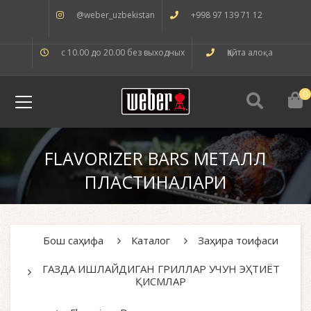
@weber_uzbekistan
+998 97 139 71 12
с 10.00 до 20.00 без выходных
Қайта алоқа
0
FLAVORIZER BARS МЕТАЛЛ
ПЛАСТИНАЛАРИ
Бош саҳифа
Каталог
Заҳира тоифаси
ГАЗДА ИШЛАЙДИГАН ГРИЛЛАР УЧУН ЭҲТИЁТ
ҚИСМЛАР