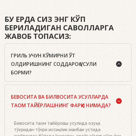
БУ ЕРДА СИЗ ЭНГ КЎП
БЕРИЛАДИГАН САВОЛЛАРГА
ЖАВОБ ТОПАСИЗ:
ГРИЛЬ УЧУН КЎМИРНИ ЎТ
ОЛДИРИШНИНГ СОДДАРОҚ УСУЛИ
БОРМИ?
Ҳа, бор. Маслаҳатимиз: сифатли писта кўмир ёки
БЕВОСИТА ВА БИЛВОСИТА УСУЛЛАРДА
Weber кўмир брикетларидан, ўт олдириш
кубиклари, ҳамда бизнинг ўт олдириш
ТАОМ ТАЙЁРЛАШНИНГ ФАРҚИ НИМАДА?
мосламамиздан фойдаланинг. Ўт олдириш
мосламасини зарур миқдордаги кўмир ёки
брикетлар билан тўлдиринг, кўмир панжараси
Бевосита таом тайёрлаш усулида озуқа
устига икки-учта ўт олдириш кубикидан қўйинг ва
тўғридан-тўғри иссиқлик манбаи устида
уларни ёқинг. Устига кўмир ёки брикетлар билан
жойлашган бўлади (масалан, стейк кўмир чўғи ёки