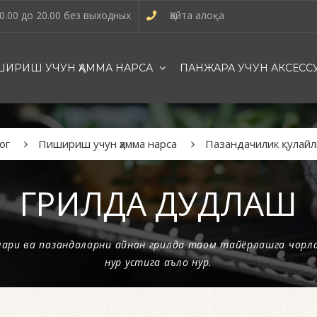
0.00 до 20.00 без выходных
Қайта алоқа
ИРИШ УЧУН ҲАММА НАРСА
ПАНЖАРА УЧУН АКСЕСС
ог
Пишириш учун ҳамма нарса
Пазандачилик қулайл
ГРИЛДА ДУДЛАШ
лари ва пазандаларни айнан грилда таом тайёрлашга чорла
нур устига аъло нур.