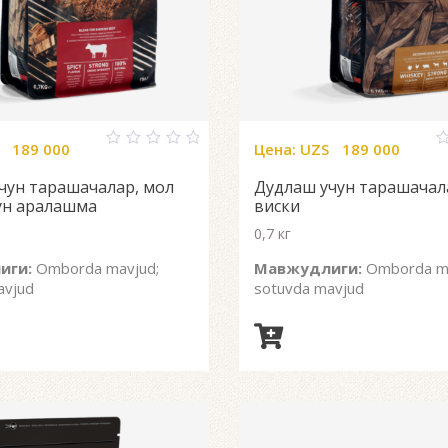
189 000
Цена:
UZS
189 000
0
0
out
o
чун тарашачалар, мол
Дудлаш учун тарашачала
of
o
5
5
ун аралашма
виски
0,7 кг
иги:
Omborda mavjud;
Мавжудлиги:
Omborda ma
avjud
sotuvda mavjud