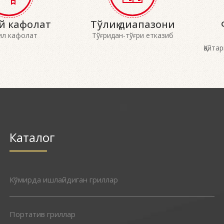
й кафолат
Тўлиқ диапазони
ил кафолат
Тўғридан-тўғри етказиб
Қайта
Каталог
Кўмирда ишлайдиган гриллар
Портатив гриллар