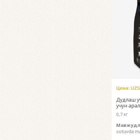
Цена:
UZS
Дудлаш у
учун ара
0,7 кг
Мавжудл
sotuvda m