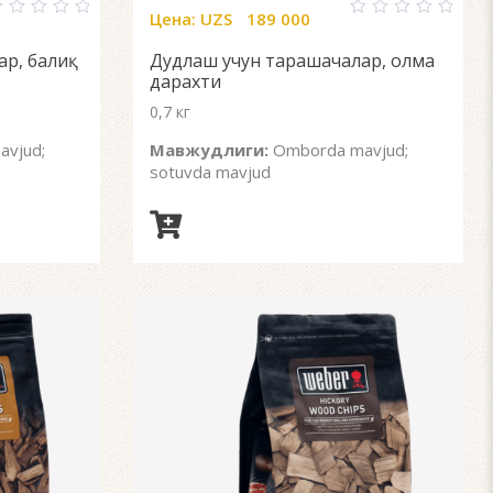
Цена:
UZS
189 000
0
ut
out
ар, балиқ
Дудлаш учун тарашачалар, олма
f
of
5
дарахти
0,7 кг
vjud;
Мавжудлиги:
Omborda mavjud;
sotuvda mavjud