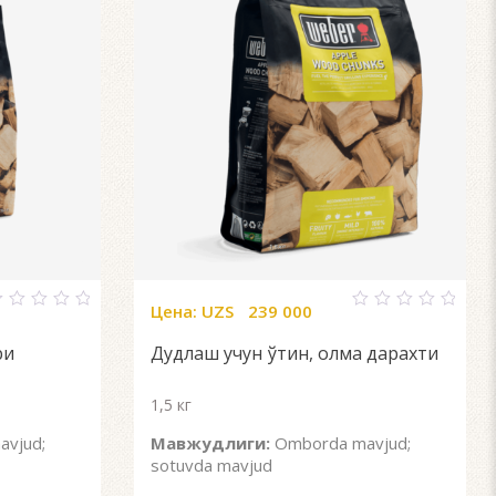
Цена:
UZS
239 000
0
ut
out
ри
Дудлаш учун ўтин, олма дарахти
f
of
5
1,5 кг
vjud;
Мавжудлиги:
Omborda mavjud;
sotuvda mavjud