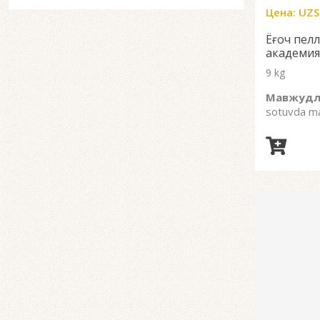
Цена:
UZS
Ёғоч пел
академия
9 kg
Мавжудл
sotuvda m