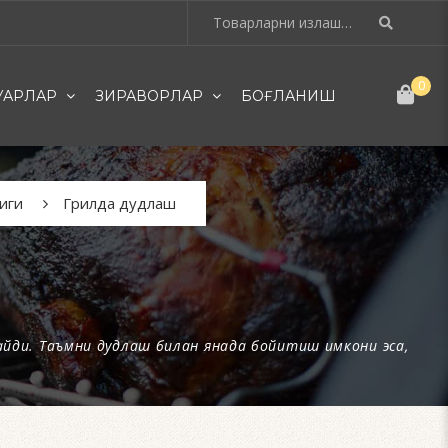
0
УАРЛАР
ЗИРАВОРЛАР
БОҒЛАНИШ
иги
Грилда дудлаш
йди. Таъмни дудлаш билан янада бойитиш имкони эса,