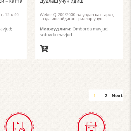
си – катта
Дудлаш учун идиш
f
of
5
, 15 x 40
Weber Q 200/2000 ва ундан каттароқ
газда ишлайдиган гриллар учун
vjud;
Мавжудлиги:
Omborda mavjud;
sotuvda mavjud
1
2
Next