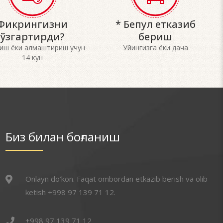
Фикрингизни
* Бепул етказиб
ўзгартирди?
бериш
риш ёки алмаштириш учун
Уйингизга ёки дача
14 кун
Биз билан боғланиш
Onlayn do’kon. Faqat ombordan etkazib berish va olib
ketish +998 97 139 71 12.
+998 97 139 71 12