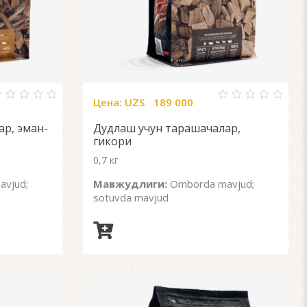
Цена:
UZS
189 000
0
ut
out
р, эман-
Дудлаш учун тарашачалар,
f
of
5
гикори
0,7 кг
vjud;
Мавжудлиги:
Omborda mavjud;
sotuvda mavjud