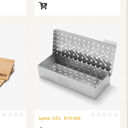
Цена:
UZS
879 000
0
ut
out