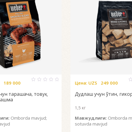
189 000
Цена:
UZS
249 000
0
0
out
o
чун тарашача, товуқ
Дудлаш учун ўтин, гико
of
o
5
5
лашма
1,5 кг
иги:
Omborda mavjud;
Мавжудлиги:
Omborda ma
avjud
sotuvda mavjud