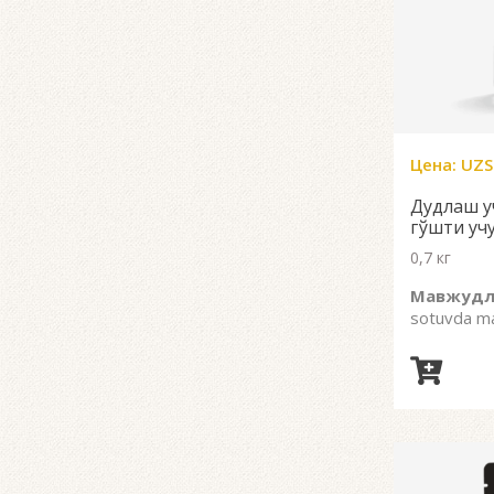
Цена:
UZS
Дудлаш у
гўшти уч
0,7 кг
Мавжудл
sotuvda m