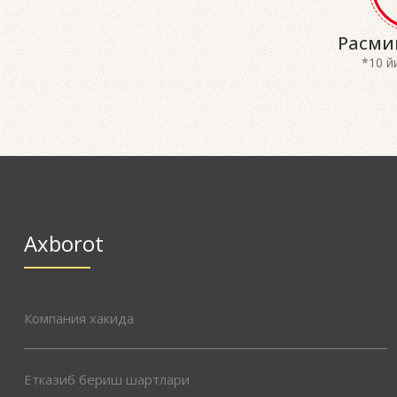
Расми
*10 й
Axborot
Компания хакида
Етказиб бериш шартлари