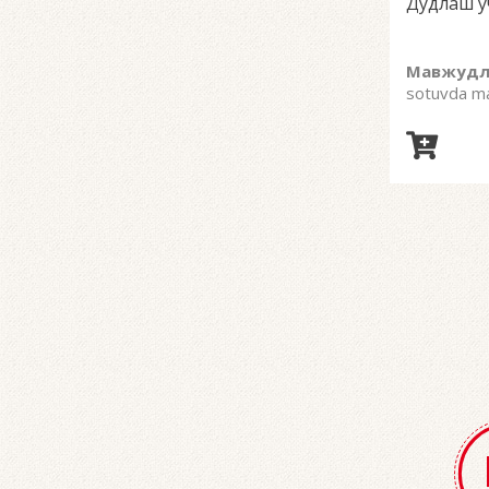
Дудлаш у
Мавжудл
sotuvda m