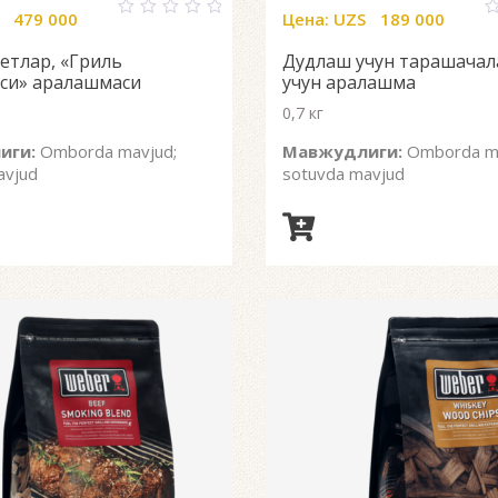
479 000
Цена:
UZS
189 000
0
0
out
o
летлар, «Гриль
Дудлаш учун тарашачал
of
o
5
5
си» аралашмаси
учун аралашма
0,7 кг
иги:
Omborda mavjud;
Мавжудлиги:
Omborda ma
avjud
sotuvda mavjud