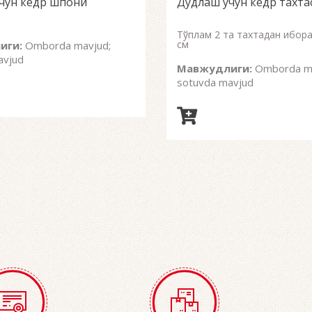
чун кедр шпони
Дудлаш учун кедр тахта
of
o
5
5
Тўплам 2 та тахтадан иборат
см
иги:
Omborda mavjud;
avjud
Мавжудлиги:
Omborda ma
sotuvda mavjud