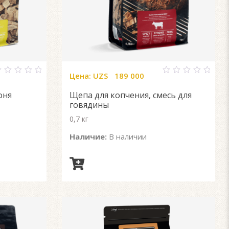
Цена:
UZS
189 000
0
ut
out
оня
Щепа для копчения, смесь для
f
of
5
говядины
0,7 кг
Наличие:
В наличии