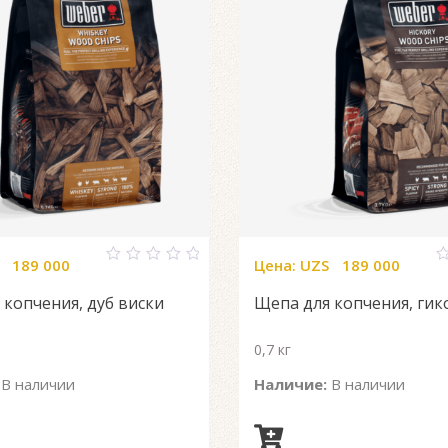
189 000
Цена:
UZS
189 000
0
0
out
o
 копчения, дуб виски
Щепа для копчения, гик
of
o
5
5
0,7 кг
В наличии
Наличие:
В наличии