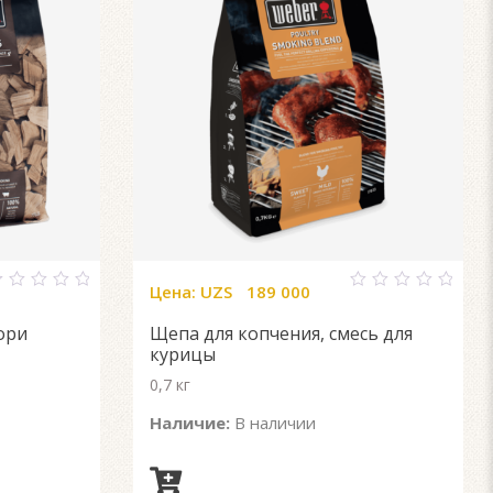
Цена:
UZS
189 000
0
ut
out
ори
Щепа для копчения, смесь для
f
of
5
курицы
0,7 кг
Наличие:
В наличии