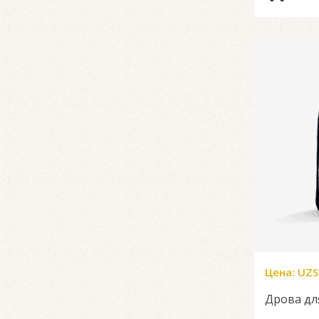
Цена:
UZS
Дрова дл