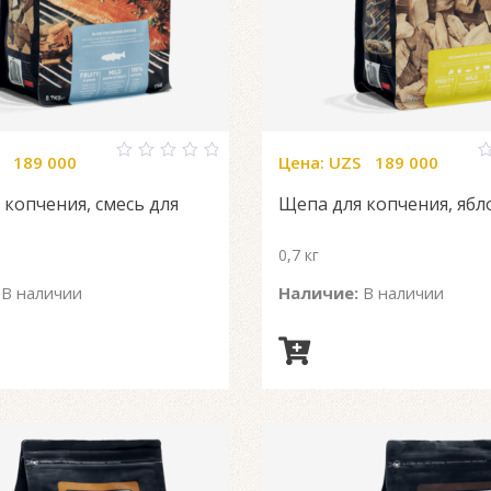
189 000
Цена:
UZS
189 000
0
0
out
o
 копчения, смесь для
Щепа для копчения, ябл
of
o
5
5
0,7 кг
В наличии
Наличие:
В наличии