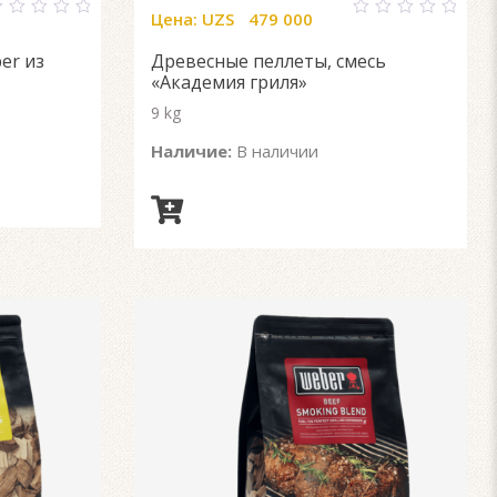
Цена:
UZS
479 000
0
ut
out
er из
Древесные пеллеты, смесь
f
of
5
«Академия гриля»
9 kg
Наличие:
В наличии