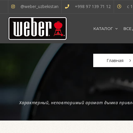
@weber_uzbekistan
+998 97 139 71 12
с 1
КАТАЛОГ
ВСЕ
Главная
Характерный, неповторимый аромат дымка привлек