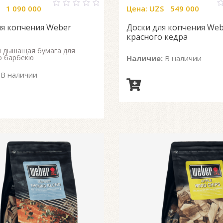
1 090 000
Цена:
UZS
549 000
0
0
out
o
ля копчения Weber
Доски для копчения Web
of
o
5
5
красного кедра
 дышащая бумага для
о барбекю
Наличие:
В наличии
В наличии