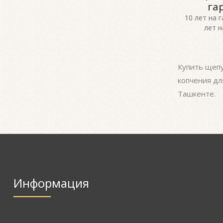
га
10 лет на 
лет н
Купить щепу
копчения дл
Ташкенте.
Информация