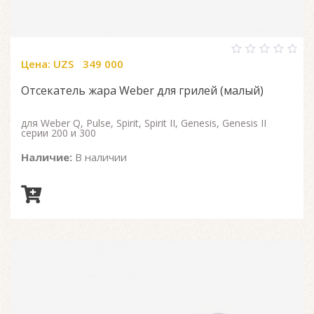
Цена:
UZS
349 000
0
out
of
Отсекатель жара Weber для грилей (малый)
5
для Weber Q, Pulse, Spirit, Spirit II, Genesis, Genesis II
серии 200 и 300
Наличие:
В наличии