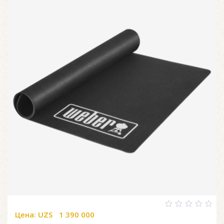
Цена:
UZS
1 390 000
0
out