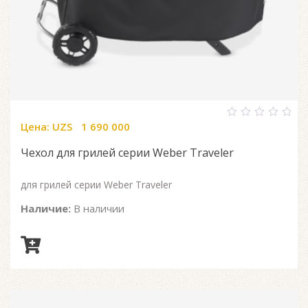
Цена:
UZS
1 690 000
0
out
of
Чехол для грилей серии Weber Traveler
5
для грилей серии Weber Traveler
Наличие:
В наличии