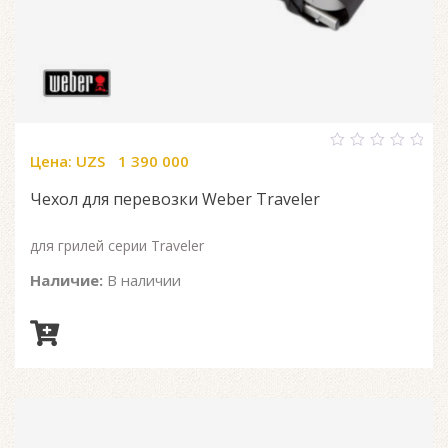
Цена:
UZS
1 390 000
0
out
of
Чехол для перевозки Weber Traveler
5
для грилей серии Traveler
Наличие:
В наличии