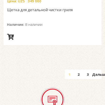
Цена:
UZS
349 000
0
out
of
Щетка для детальной чистки гриля
5
Наличие:
В наличии
1
2
3
Дальш