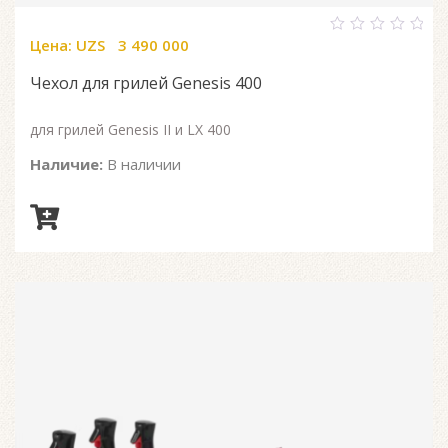
Цена:
UZS
3 490 000
0
out
of
Чехол для грилей Genesis 400
5
для грилей Genesis II и LX 400
Наличие:
В наличии