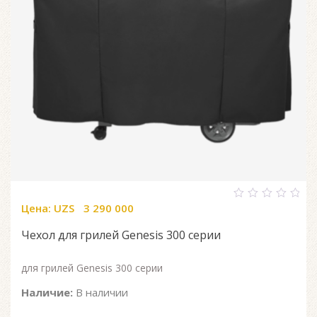
Цена:
UZS
3 290 000
0
out
of
Чехол для грилей Genesis 300 серии
5
для грилей Genesis 300 серии
Наличие:
В наличии