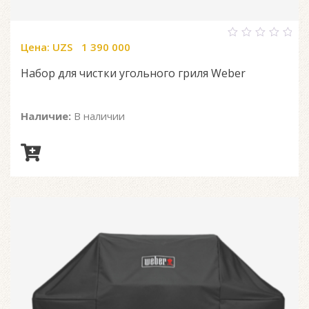
Цена:
UZS
1 390 000
0
out
of
Набор для чистки угольного гриля Weber
5
Наличие:
В наличии