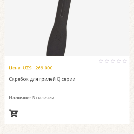
Цена:
UZS
269 000
0
out
of
Скребок для грилей Q серии
5
Наличие:
В наличии