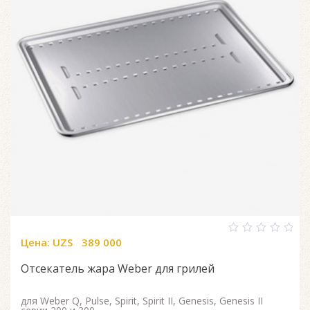
Цена:
UZS
389 000
0
out
of
Отсекатель жара Weber для грилей
5
для Weber Q, Pulse, Spirit, Spirit II, Genesis, Genesis II