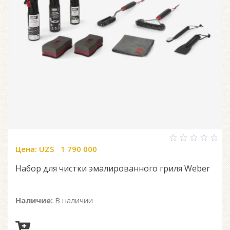
Цена:
UZS
1 790 000
0
out
of
Набор для чистки эмалированного гриля Weber
5
Наличие:
В наличии