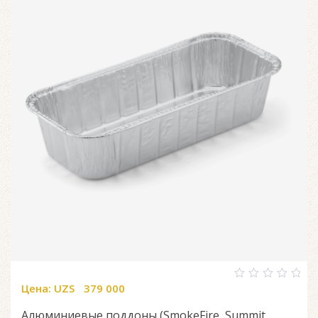
Цена:
UZS
379 000
0
out
of
Алюминиевые поддоны (SmokeFire, Summit
5