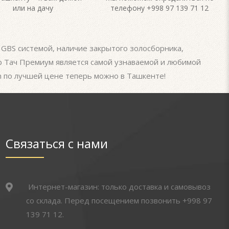
или на дачу
телефону +998 97 139 71 12
 GBS системой, наличие закрытого золосборника,
ер Тач Премиум является самой узнаваемой и любимой
m по лучшей цене теперь можно в Ташкенте!
Связаться с нами
Интернет-магазин: только доставка и самовывоз
со склада. Перед посещением позвонить +998 97
139 71 12.