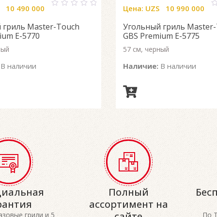
10 490 000
Цена:
UZS
10 990 000
0
0
out
o
 гриль Master-Touch
Угольный гриль Master
of
o
5
5
ium E-5770
GBS Premium E-5775
ный
57 см, черный
В наличии
Наличие:
В наличии
иальная
Полный
Бес
рантия
ассортимент на
сайте
газовые грили и 5
По 