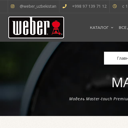
@weber_uzbekistan
+998 97 139 71 12
с 1
КАТАЛОГ
ВСЕ
Глав
MA
Модель Master-touch Premi