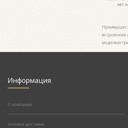
лет н
Преимуществ
встроенная 
моделью гри
Информация
О компании
Условия доставки