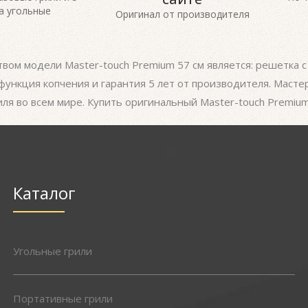
а угольные
Оригинал от производителя
ом модели Master-touch Premium 57 см является: решетка с
функция копчения и гарантия 5 лет от производителя. Маст
ля во всем мире. Купить оригинальный Master-touch Premiu
Каталог
Угольные грили
Портативные грили