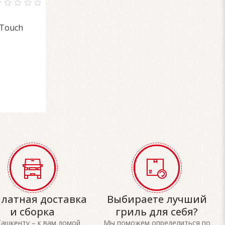
ut
-Touch
f
платная доставка
Выбираете лучший
и сборка
гриль для себя?
Ташкенту – к вам домой
Мы поможем определиться по