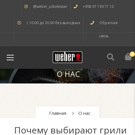
@weber_uzbekistan
+998 97 139 71 12
с 10.00 до 20.00 без выходных
Обратная
связь
0
О НАС
Главная
О нас
Почему выбирают грили