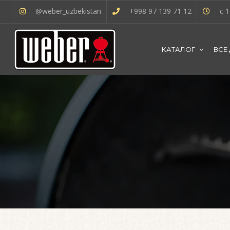
@weber_uzbekistan
+998 97 139 71 12
с 1
КАТАЛОГ
ВСЕ