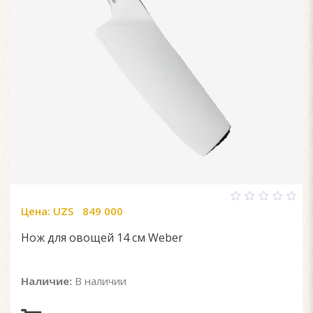
Цена:
UZS
849 000
0
out
of
Нож для овощей 14 см Weber
5
Наличие:
В наличии