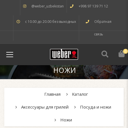
@weber_uzbekistan
+998 97 139 71 12
с 10.00 до 20.00 без выходных
Обратная
связь
0
НОЖИ
Главная
Каталог
Аксессуары для грилей
Посуда и ножи
Ножи