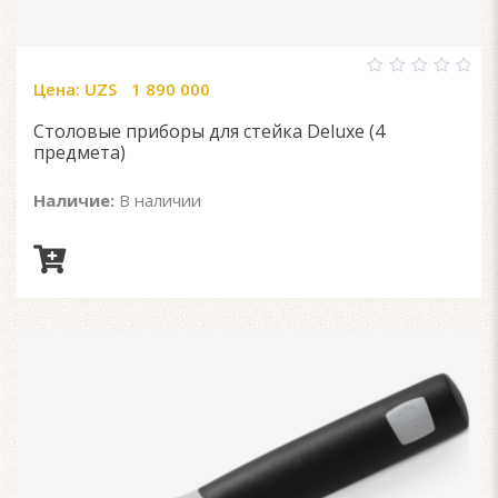
Цена:
UZS
1 890 000
0
out
of
Столовые приборы для стейка Deluxe (4
5
предмета)
Наличие:
В наличии