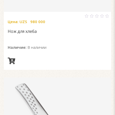
Цена:
UZS
980 000
0
out
of
Нож для хлеба
5
Наличие:
В наличии