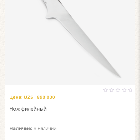
Цена:
UZS
890 000
0
out
of
Нож филейный
5
Наличие:
В наличии