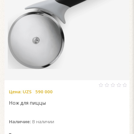
Цена:
UZS
590 000
0
out
of
Нож для пиццы
5
Наличие:
В наличии