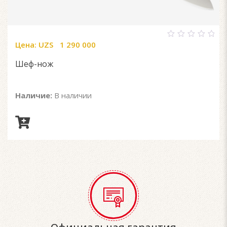
Цена:
UZS
1 290 000
0
out
of
Шеф-нож
5
Наличие:
В наличии