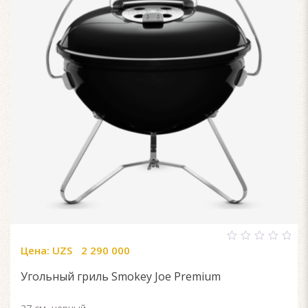
Цена:
UZS
2 290 000
0
out
of
Угольный гриль Smokey Joe Premium
5