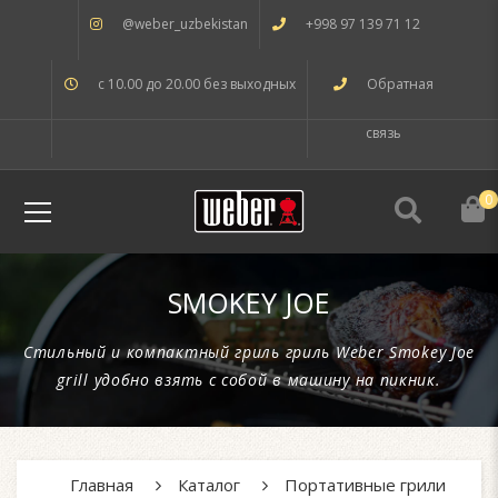
@weber_uzbekistan
+998 97 139 71 12
с 10.00 до 20.00 без выходных
Обратная
связь
0
SMOKEY JOE
Стильный и компактный гриль гриль Weber Smokey Joe
grill удобно взять с собой в машину на пикник.
Главная
Каталог
Портативные грили