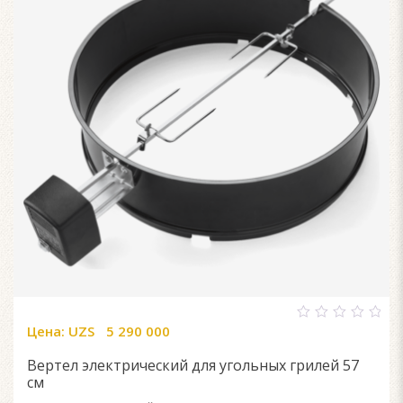
Цена:
UZS
5 290 000
0
out
of
Вертел электрический для угольных грилей 57
5
см