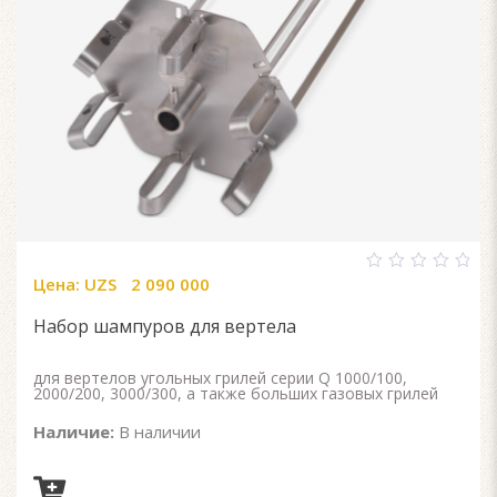
Цена:
UZS
2 090 000
0
out
of
Набор шампуров для вертела
5
для вертелов угольных грилей серии Q 1000/100,
2000/200, 3000/300, а также больших газовых грилей
Наличие:
В наличии