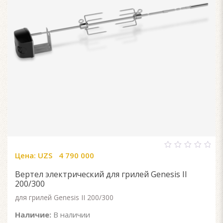
Цена:
UZS
4 790 000
0
out
of
Вертел электрический для грилей Genesis II
5
200/300
для грилей Genesis II 200/300
Наличие:
В наличии