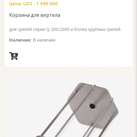
Цена:
UZS
1 990 000
0
out
of
Корзина для вертела
5
для грилей серии Q 200/2000 и более крупных грилей
Наличие:
В наличии