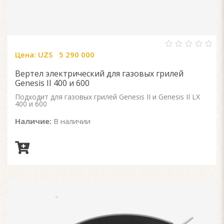
Цена:
UZS
5 290 000
0
out
of
Вертел электрический для газовых грилей
5
Genesis II 400 и 600
Подходит для газовых грилей Genesis II и Genesis II LX
400 и 600
Наличие:
В наличии