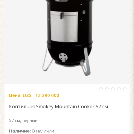
Цена:
UZS
12 290 000
0
out
of
Коптильня Smokey Mountain Cooker 57 см
5
57 см, черный
Наличие:
В наличии