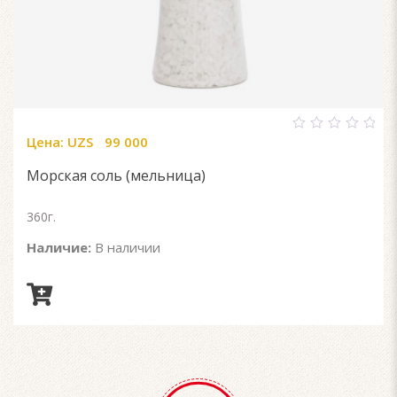
Цена:
UZS
99 000
0
out
of
Морская соль (мельница)
5
360г.
Наличие:
В наличии