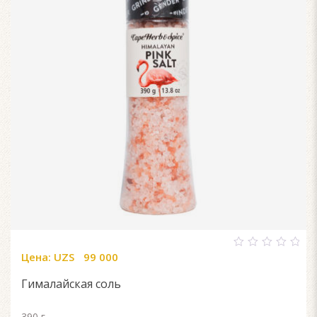
Цена:
UZS
99 000
0
out
of
Гималайская соль
5
390 г.