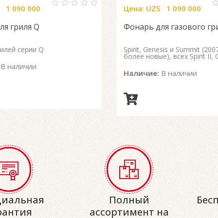
1 090 000
Цена:
UZS
1 090 000
0
0
out
o
ля гриля Q
Фонарь для газового гр
of
o
5
5
рилей серии Q
Spirit, Genesis и Summit (200
более новые), всех Spirit II, 
В наличии
Наличие:
В наличии
иальная
Полный
Бес
рантия
ассортимент на