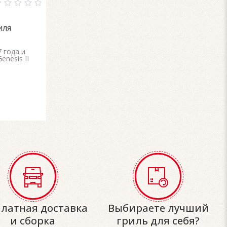
ut
иля
f
7 года и
Genesis II
платная доставка
Выбираете лучший
и сборка
гриль для себя?