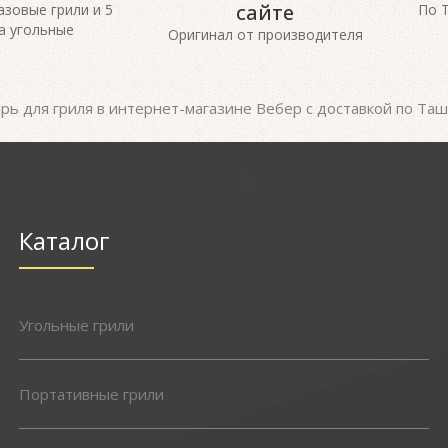
сайте
газовые грили и 5
По 
а угольные
Оригинал от производителя
рь для гриля в интернет-магазине Вебер с доставкой по Таш
Каталог
Угольные грили
Портативные грили