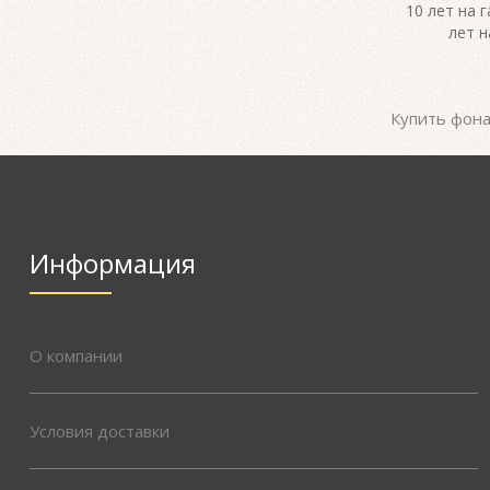
10 лет на 
лет н
Купить фона
Информация
О компании
Условия доставки