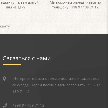
Ташкенту – к вам домой
Мы поможем определиться по
или на дачу
телефону +998 97 139 71 12
кенту.
Связаться с нами
Интернет-магазин: только доставка и самовывоз
со склада. Перед посещением позвонить +998 97
139 71 12.
+998 97 139 71 12