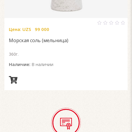
Цена:
UZS
99 000
0
out
of
Морская соль (мельница)
5
360г.
Наличие:
В наличии