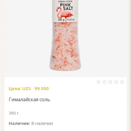
Цена:
UZS
99 000
0
out
of
Гималайская соль
5
390 г.
Наличие:
В наличии