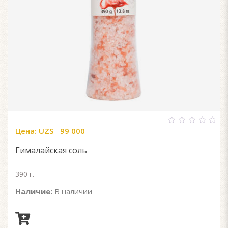
Цена:
UZS
99 000
0
out
of
Гималайская соль
5
390 г.
Наличие:
В наличии