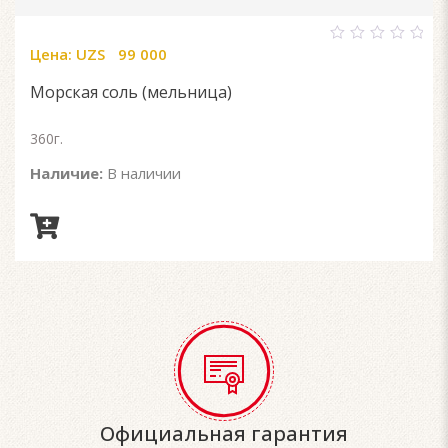
Цена:
UZS
99 000
0
out
of
Морская соль (мельница)
5
360г.
Наличие:
В наличии
Официальная гарантия