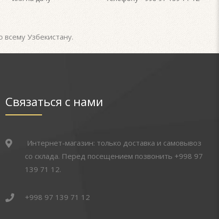
о всему Узбекистану.
Связаться с нами
Интернет-магазин: только доставка и самовывоз
со склада. Перед посещением позвонить +998 97
139 71 12.
+998 97 139 71 12