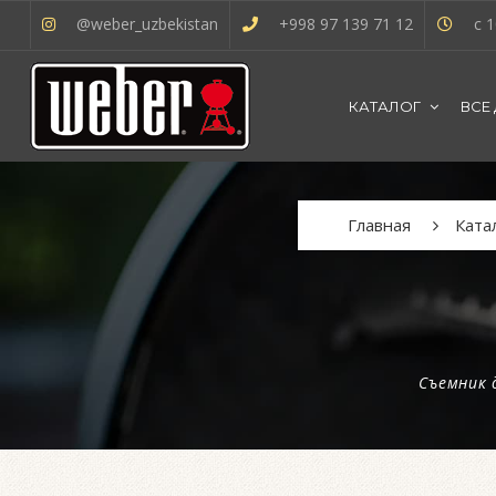
@weber_uzbekistan
+998 97 139 71 12
с 1
КАТАЛОГ
ВСЕ
Главная
Ката
Съемник 