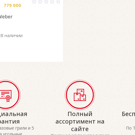
779 000
0
out
Weber
of
5
В наличии
иальная
Полный
Бес
рантия
ассортимент на
сайте
газовые грили и 5
По 
а угольные