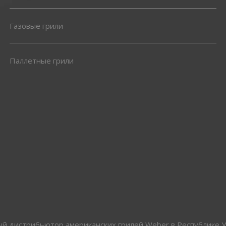
Газовые грили
Паллетные грили
 дистрибьютор американских грилей Weber в Республике У