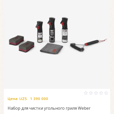
Цена:
UZS
1 390 000
0
out
of
Набор для чистки угольного гриля Weber
5