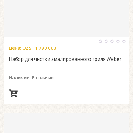
Цена:
UZS
1 790 000
0
out
of
Набор для чистки эмалированного гриля Weber
5
Наличие:
В наличии