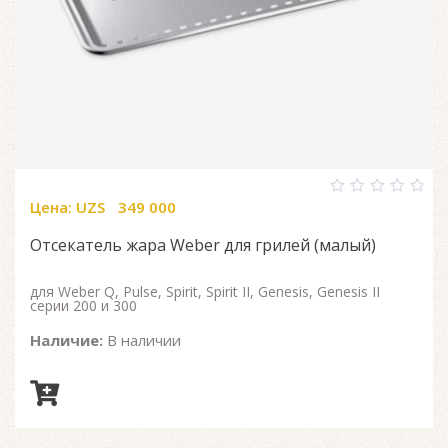
Цена:
UZS
349 000
0
out
of
Отсекатель жара Weber для грилей (малый)
5
для Weber Q, Pulse, Spirit, Spirit II, Genesis, Genesis II
серии 200 и 300
Наличие:
В наличии