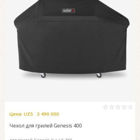
Цена:
UZS
3 490 000
0
out
of
Чехол для грилей Genesis 400
5