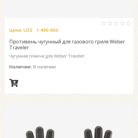
Цена:
UZS
1 490 000
0
out
of
Противень чугунный для газового гриля Weber
5
Traveler
Чугунная планча для Weber Traveler
Наличие:
В наличии