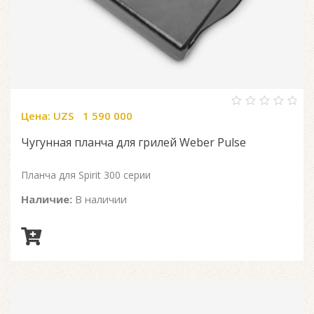
Цена:
UZS
1 590 000
0
out
of
Чугунная планча для грилей Weber Pulse
5
Планча для Spirit 300 серии
Наличие:
В наличии