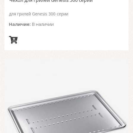
Чехол для грилей Genesis 300 серии
5
для грилей Genesis 300 серии
Наличие:
В наличии