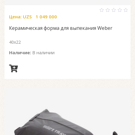
Цена:
UZS
1 049 000
0
out
of
Керамическая форма для выпекания Weber
5
40х22
Наличие:
В наличии