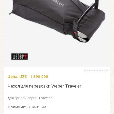
Цена:
UZS
1 390 000
0
out
of
Чехол для перевозки Weber Traveler
5
для грилей серии Traveler
Наличие:
В наличии