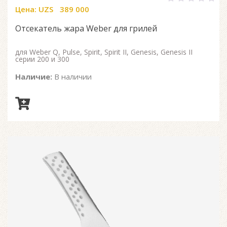
Цена:
UZS
389 000
0
out
of
Отсекатель жара Weber для грилей
5
для Weber Q, Pulse, Spirit, Spirit II, Genesis, Genesis II
серии 200 и 300
Наличие:
В наличии