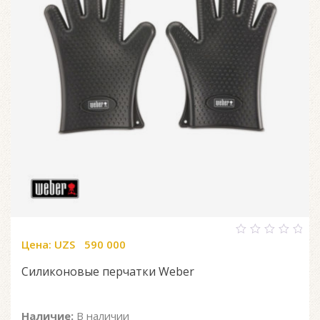
Цена:
UZS
590 000
0
out
of
Силиконовые перчатки Weber
5
Наличие:
В наличии