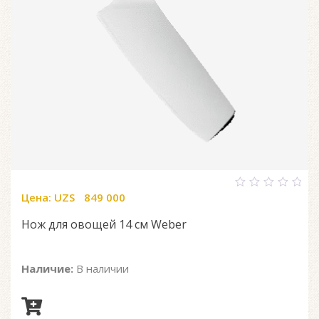
Цена:
UZS
849 000
0
out
of
Нож для овощей 14 см Weber
5
Наличие:
В наличии