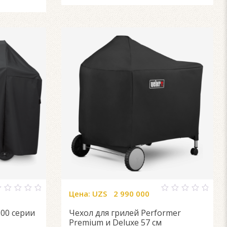
Цена:
UZS
2 990 000
0
ut
out
300 серии
Чехол для грилей Performer
f
of
5
Premium и Deluxe 57 см