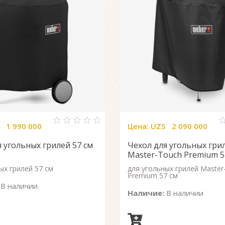
1 990 000
Цена:
UZS
2 090 000
0
0
out
o
 угольных грилей 57 см
Чехол для угольных гри
of
o
5
5
Master-Touch Premium 5
ых грилей 57 см
для угольных грилей Master
Premium 57 см
В наличии
Наличие:
В наличии