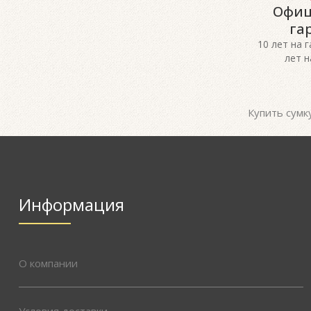
Офиц
га
10 лет на 
лет н
Купить сумк
Информация
О компании
Условия доставки