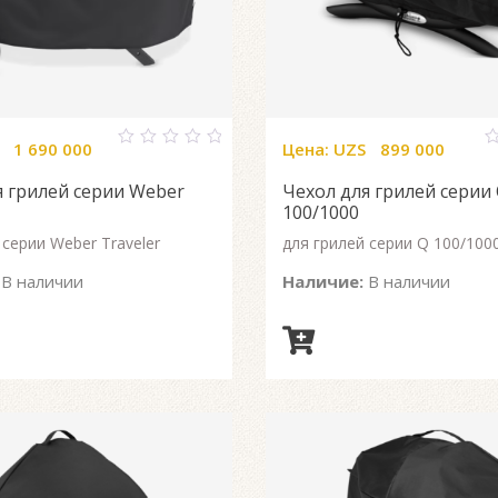
1 690 000
Цена:
UZS
899 000
0
0
out
o
я грилей серии Weber
Чехол для грилей серии
of
o
5
5
100/1000
 серии Weber Traveler
для грилей серии Q 100/100
В наличии
Наличие:
В наличии