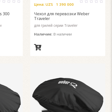
Цена:
UZS
1 390 000
0
ut
out
s 300
Чехол для перевозки Weber
f
of
5
Traveler
и
для грилей серии Traveler
Наличие:
В наличии