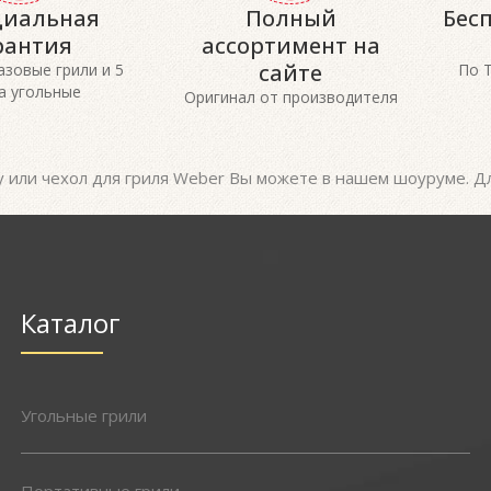
иальная
Полный
Бес
рантия
ассортимент на
сайте
газовые грили и 5
По 
а угольные
Оригинал от производителя
у или чехол для гриля Weber Вы можете в нашем шоуруме. Дл
Каталог
Угольные грили
Портативные грили