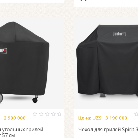
2 990 000
Цена:
UZS
3 190 000
0
0
out
o
я угольных грилей
Чехол для грилей Spirit 
of
o
5
5
 57 см