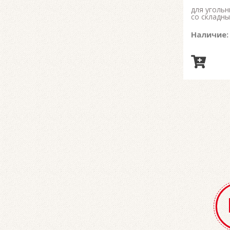
для угольн
со складн
Наличие: