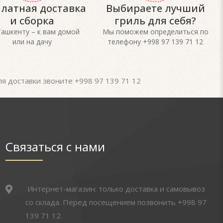
платная доставка
Выбираете лучший
и сборка
гриль для себя?
Ташкенту – к вам домой
Мы поможем определиться по
или на дачу
телефону +998 97 139 71 12
я доставки звоните +998 97 139 71 12
Связаться с нами
Интернет-магазин: только доставка и самовывоз
со склада. Перед посещением позвонить +998 97
139 71 12.