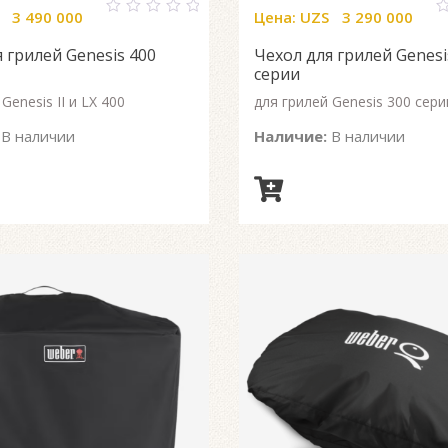
3 490 000
Цена:
UZS
3 290 000
0
0
out
o
 грилей Genesis 400
Чехол для грилей Genesi
of
o
5
5
серии
Genesis II и LX 400
для грилей Genesis 300 сери
В наличии
Наличие:
В наличии