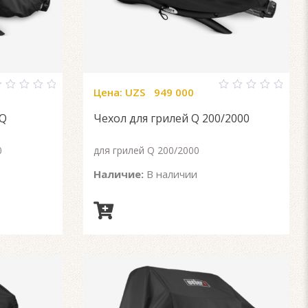
Цена:
UZS
949 000
0
ut
out
 Q
Чехол для грилей Q 200/2000
f
of
5
0
для грилей Q 200/2000
Наличие:
В наличии