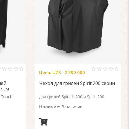
Цена:
UZS
2 590 000
0
ut
out
лей
Чехол для грилей Spirit 200 серии
f
of
5
7 см
-Touch
для грилей Spirit II 200 и Spirit 200
Наличие:
В наличии