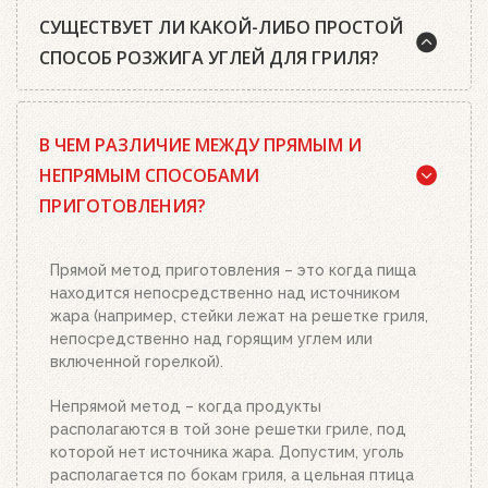
СУЩЕСТВУЕТ ЛИ КАКОЙ-ЛИБО ПРОСТОЙ
СПОСОБ РОЗЖИГА УГЛЕЙ ДЛЯ ГРИЛЯ?
Да, существует. Наш совет: используйте
В ЧЕМ РАЗЛИЧИЕ МЕЖДУ ПРЯМЫМ И
качественный древесный уголь или угольные
брикеты Weber, кубики для розжига, а также наш
НЕПРЯМЫМ СПОСОБАМИ
стартер для розжига. Наполните стартер
ПРИГОТОВЛЕНИЯ?
необходимым количеством угля или брикетов,
положите два-три кубика для розжига на
решетку для угля и подожгите их. Сверху
Прямой метод приготовления – это когда пища
поставьте заполненный углем или брикетами
находится непосредственно над источником
стартер. Больше ничего делать не нужно.
жара (например, стейки лежат на решетке гриля,
Топливо разгорится полностью за 20-30 минут, в
непосредственно над горящим углем или
зависимости от количества угля или брикетов.
включенной горелкой).
Когда верхний уголь станет красным, а слой
брикетов покроется белым пеплом, высыпьте
Непрямой метод – когда продукты
уголь из стартера на решетку для угля. Жар
располагаются в той зоне решетки гриле, под
будет просто отличным!
которой нет источника жара. Допустим, уголь
располагается по бокам гриля, а цельная птица