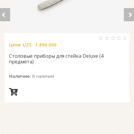
Цена:
UZS
1 890 000
0
out
of
Столовые приборы для стейка Deluxe (4
5
предмета)
Наличие:
В наличии