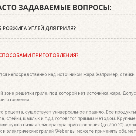
ЧАСТО ЗАДАВАЕМЫЕ ВОПРОСЫ:
 РОЗЖИГА УГЛЕЙ ДЛЯ ГРИЛЯ?
 древесный уголь или угольные брикеты Weber, кубики для роз
 положите два-три кубика для розжига на решетку для угля и 
 СПОСОБАМИ ПРИГОТОВЛЕНИЯ?
о. Топливо разгорится полностью за 20-30 минут, в зависимост
ым пеплом, высыпьте уголь из стартера на решетку для угля. 
тся непосредственно над источником жара (например, стейки
 зоне решетки гриле, под которой нет источника жара. Допуст
риготовления.
го рецепта, существует универсальное правило. Все продукты
е, стейки, шашлык и т.д.), готовятся прямым методом. Крупны
.), или нужна низкая температура приготовления (до 200 °C), д
х и электрических грилей Weber вы можете применять оба мет