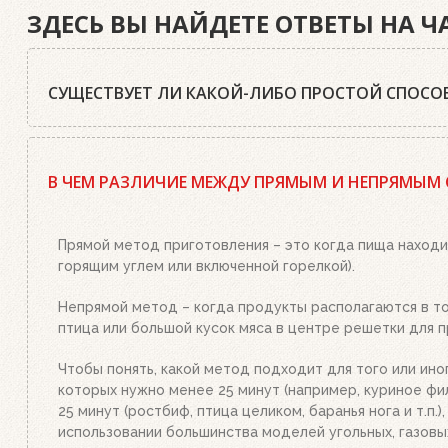
ЗДЕСЬ ВЫ НАЙДЕТЕ ОТВЕТЫ НА 
СУЩЕСТВУЕТ ЛИ КАКОЙ-ЛИБО ПРОСТОЙ СПОСОБ
Да, существует. Наш совет: используйте качественный
стартер необходимым количеством угля или брикетов,
В ЧЕМ РАЗЛИЧИЕ МЕЖДУ ПРЯМЫМ И НЕПРЯМЫМ
или брикетами стартер. Больше ничего делать не нужн
уголь станет красным, а слой брикетов покроется бел
Прямой метод приготовления – это когда пища находи
горящим углем или включенной горелкой).
Непрямой метод – когда продукты располагаются в той
птица или большой кусок мяса в центре решетки для п
Чтобы понять, какой метод подходит для того или ино
которых нужно менее 25 минут (например, куриное фил
25 минут (ростбиф, птица целиком, баранья нога и т.п
использовании большинства моделей угольных, газовы