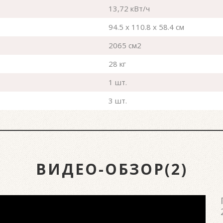
13,72 кВт/ч
94.5 x 110.8 x 58.4 см
2065 см2
28 кг
1 шт.
3 шт.
ВИДЕО-ОБЗОР(2)