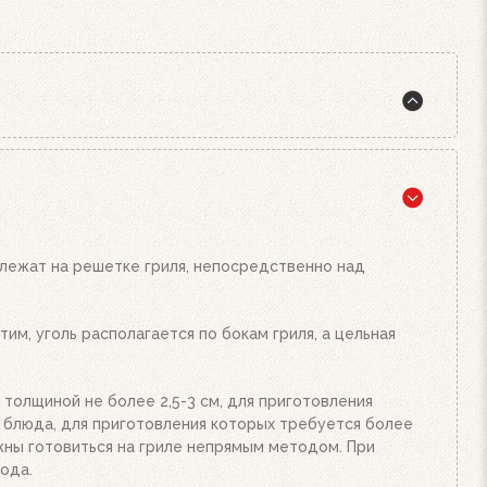
жига, а также наш стартер для розжига. Наполните
подожгите их. Сверху поставьте заполненный углем
и от количества угля или брикетов. Когда верхний
Жар будет просто отличным!
 лежат на решетке гриля, непосредственно над
им, уголь располагается по бокам гриля, а цельная
 толщиной не более 2,5-3 см, для приготовления
е блюда, для приготовления которых требуется более
олжны готовиться на гриле непрямым методом. При
ода.