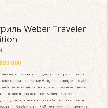
риль Weber Traveler
ition
й
890 000
или часто готовите на даче? Этот гриль станет
ков в приготовлении блюд на природе. Его легко
перемещать по земле благодаря складывающейся
гко готовить. На решетке Weber Traveler
для бургера, а значит можно быстро накормить
еальное барбекю в любой точке мира возможен с