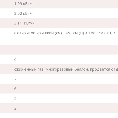
1.99 кВт/ч
3.52 кВт/ч
3.11 кВт/ч
с открытой крышкой (см) 145.1см (В) X 188.3см ( Ш) X 
3
6
сжиженный газ (многоразовый баллон, продается от
2
6
2
2
2