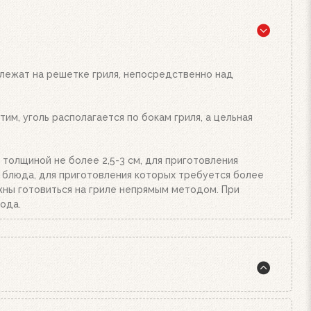
жига, а также наш стартер для розжига. Наполните
подожгите их. Сверху поставьте заполненный углем
и от количества угля или брикетов. Когда верхний
Жар будет просто отличным!
 лежат на решетке гриля, непосредственно над
им, уголь располагается по бокам гриля, а цельная
 толщиной не более 2,5-3 см, для приготовления
е блюда, для приготовления которых требуется более
олжны готовиться на гриле непрямым методом. При
ода.