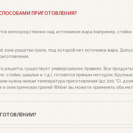
 древесный уголь или угольные брикеты Weber, кубики для роз
 положите два-три кубика для розжига на решетку для угля и 
 СПОСОБАМИ ПРИГОТОВЛЕНИЯ?
о. Топливо разгорится полностью за 20-30 минут, в зависимост
ым пеплом, высыпьте уголь из стартера на решетку для угля. 
тся непосредственно над источником жара (например, стейки
 зоне решетки гриле, под которой нет источника жара. Допуст
риготовления.
го рецепта, существует универсальное правило. Все продукты
е, стейки, шашлык и т.д.), готовятся прямым методом. Крупны
.), или нужна низкая температура приготовления (до 200 °C), д
х и электрических грилей Weber вы можете применять оба мет
ИГОТОВЛЕНИИ?