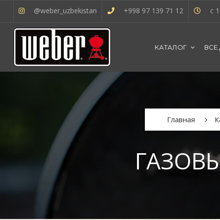
@weber_uzbekistan
+998 97 139 71 12
с 1
КАТАЛОГ
ВСЕ
Главная
К
ГАЗОВЫ