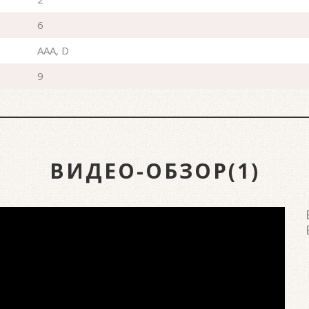
6
AAA, D
9
ВИДЕО-ОБЗОР(1)