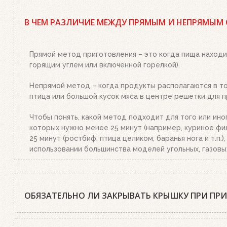
Да, существует. Наш совет: используйте качественный
стартер необходимым количеством угля или брикетов,
В ЧЕМ РАЗЛИЧИЕ МЕЖДУ ПРЯМЫМ И НЕПРЯМЫМ
или брикетами стартер. Больше ничего делать не нужн
уголь станет красным, а слой брикетов покроется бел
Прямой метод приготовления – это когда пища находи
горящим углем или включенной горелкой).
Непрямой метод – когда продукты располагаются в той
птица или большой кусок мяса в центре решетки для п
Чтобы понять, какой метод подходит для того или ино
которых нужно менее 25 минут (например, куриное фил
25 минут (ростбиф, птица целиком, баранья нога и т.п
использовании большинства моделей угольных, газовы
ОБЯЗАТЕЛЬНО ЛИ ЗАКРЫВАТЬ КРЫШКУ ПРИ ПР