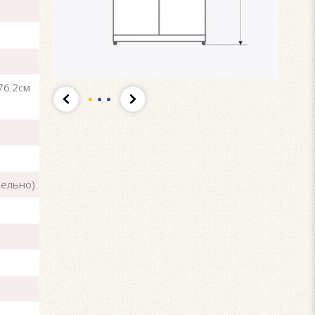
76.2см
дельно)