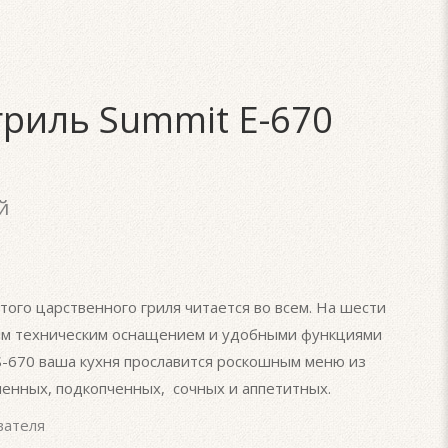
гриль Summit E-670
й
 этого царственного гриля читается во всем. На шести
ным техническим оснащением и удобными функциями
 S-670 ваша кухня прославится роскошным меню из
енных, подкопченных, сочных и аппетитных.
вателя