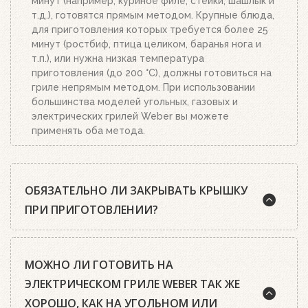
минут (например, куриное филе, стейки, шашлык и
т.д.), готовятся прямым методом. Крупные блюда,
для приготовления которых требуется более 25
минут (ростбиф, птица целиком, баранья нога и
т.п.), или нужна низкая температура
приготовления (до 200 °C), должны готовиться на
гриле непрямым методом. При использовании
большинства моделей угольных, газовых и
электрических грилей Weber вы можете
применять оба метода.
ОБЯЗАТЕЛЬНО ЛИ ЗАКРЫВАТЬ КРЫШКУ
ПРИ ПРИГОТОВЛЕНИИ?
Шеф-повара Weber почти всегда рекомендуют
МОЖНО ЛИ ГОТОВИТЬ НА
готовить на гриле с закрытой крышкой. А среди
гриль-мастеров есть такое правило: чтобы
ЭЛЕКТРИЧЕСКОМ ГРИЛЕ WEBER ТАК ЖЕ
приготовить идеальный стейк, нужно открыть
ХОРОШО, КАК НА УГОЛЬНОМ ИЛИ