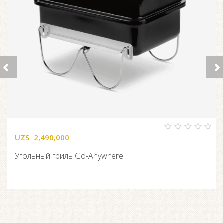
UZS
2,490,000
0
out
of
Угольный гриль Go-Anywhere
5