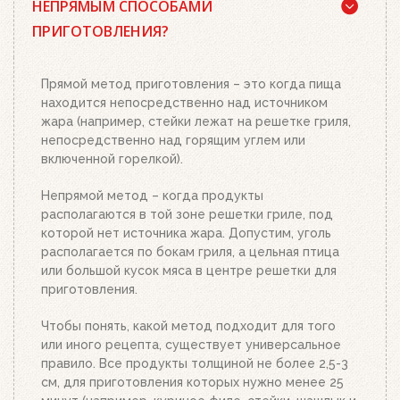
брикеты Weber, кубики для розжига, а также наш
НЕПРЯМЫМ СПОСОБАМИ
стартер для розжига. Наполните стартер
ПРИГОТОВЛЕНИЯ?
необходимым количеством угля или брикетов,
положите два-три кубика для розжига на
решетку для угля и подожгите их. Сверху
Прямой метод приготовления – это когда пища
поставьте заполненный углем или брикетами
находится непосредственно над источником
стартер. Больше ничего делать не нужно.
жара (например, стейки лежат на решетке гриля,
Топливо разгорится полностью за 20-30 минут, в
непосредственно над горящим углем или
зависимости от количества угля или брикетов.
включенной горелкой).
Когда верхний уголь станет красным, а слой
брикетов покроется белым пеплом, высыпьте
Непрямой метод – когда продукты
уголь из стартера на решетку для угля. Жар
располагаются в той зоне решетки гриле, под
будет просто отличным!
которой нет источника жара. Допустим, уголь
располагается по бокам гриля, а цельная птица
или большой кусок мяса в центре решетки для
приготовления.
Чтобы понять, какой метод подходит для того
или иного рецепта, существует универсальное
правило. Все продукты толщиной не более 2,5-3
см, для приготовления которых нужно менее 25