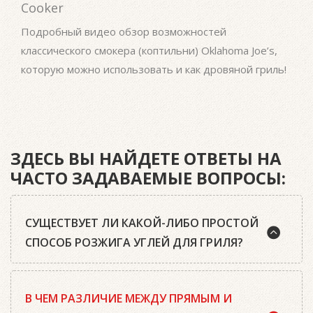
Cooker
Co
Подробный видео обзор возможностей
Под
s,
классического смокера (коптильни) Oklahoma Joe’s,
клас
ль!
которую можно использовать и как дровяной гриль!
кот
ЗДЕСЬ ВЫ НАЙДЕТЕ ОТВЕТЫ НА
ЧАСТО ЗАДАВАЕМЫЕ ВОПРОСЫ:
СУЩЕСТВУЕТ ЛИ КАКОЙ-ЛИБО ПРОСТОЙ
СПОСОБ РОЗЖИГА УГЛЕЙ ДЛЯ ГРИЛЯ?
Да, существует. Наш совет: используйте
В ЧЕМ РАЗЛИЧИЕ МЕЖДУ ПРЯМЫМ И
качественный древесный уголь или угольные