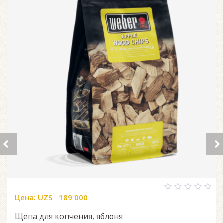
Цена:
UZS
189 000
0
out
of
Щепа для копчения, яблоня
5