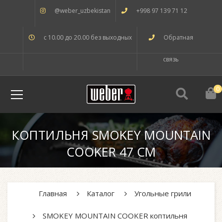
@weber_uzbekistan
+998 97 139 71 12
с 10.00 до 20.00 без выходных
Обратная
связь
0
КОПТИЛЬНЯ SMOKEY MOUNTAIN
COOKER 47 СМ
Главная
Каталог
Угольные грили
SMOKEY MOUNTAIN COOKER коптильня