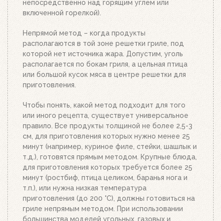
непосредственно над горящим углем или
зависимости от количества угля или брикетов.
включенной горелкой).
Когда верхний уголь станет красным, а слой
брикетов покроется белым пеплом, высыпьте
Непрямой метод – когда продукты
уголь из стартера на решетку для угля. Жар
располагаются в той зоне решетки гриле, под
будет просто отличным!
которой нет источника жара. Допустим, уголь
располагается по бокам гриля, а цельная птица
или большой кусок мяса в центре решетки для
приготовления.
Чтобы понять, какой метод подходит для того
или иного рецепта, существует универсальное
правило. Все продукты толщиной не более 2,5-3
см, для приготовления которых нужно менее 25
минут (например, куриное филе, стейки, шашлык и
т.д.), готовятся прямым методом. Крупные блюда,
для приготовления которых требуется более 25
минут (ростбиф, птица целиком, баранья нога и
т.п.), или нужна низкая температура
приготовления (до 200 °C), должны готовиться на
гриле непрямым методом. При использовании
большинства моделей угольных, газовых и