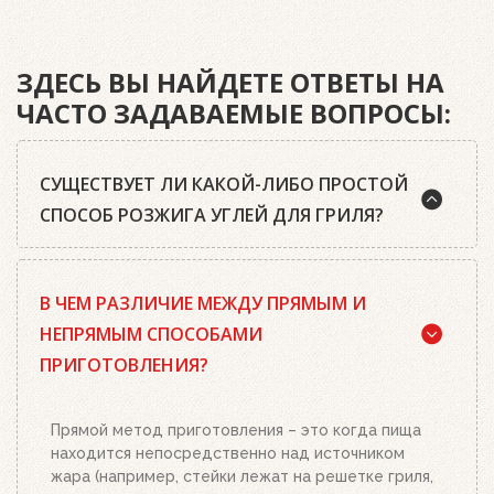
ЗДЕСЬ ВЫ НАЙДЕТЕ ОТВЕТЫ НА
ЧАСТО ЗАДАВАЕМЫЕ ВОПРОСЫ:
СУЩЕСТВУЕТ ЛИ КАКОЙ-ЛИБО ПРОСТОЙ
СПОСОБ РОЗЖИГА УГЛЕЙ ДЛЯ ГРИЛЯ?
Да, существует. Наш совет: используйте
В ЧЕМ РАЗЛИЧИЕ МЕЖДУ ПРЯМЫМ И
качественный древесный уголь или угольные
брикеты Weber, кубики для розжига, а также наш
НЕПРЯМЫМ СПОСОБАМИ
стартер для розжига. Наполните стартер
ПРИГОТОВЛЕНИЯ?
необходимым количеством угля или брикетов,
положите два-три кубика для розжига на
решетку для угля и подожгите их. Сверху
Прямой метод приготовления – это когда пища
поставьте заполненный углем или брикетами
находится непосредственно над источником
стартер. Больше ничего делать не нужно.
жара (например, стейки лежат на решетке гриля,
Топливо разгорится полностью за 20-30 минут, в