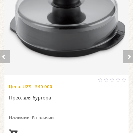
Цена:
UZS
540 000
0
out
of
Пресс для бургера
5
Наличие:
В наличии