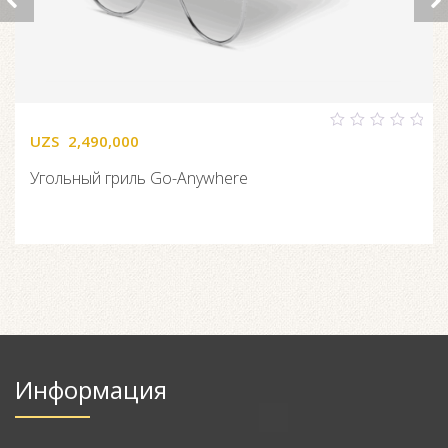
UZS
2,490,000
0
out
of
Угольный гриль Go-Anywhere
5
Информация