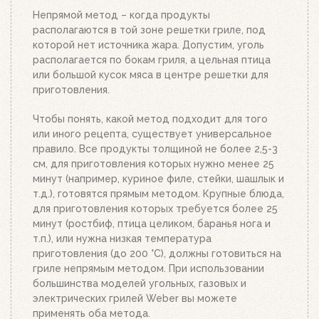
брикетов покроется белым пеплом, высыпьте
Непрямой метод – когда продукты
уголь из стартера на решетку для угля. Жар
располагаются в той зоне решетки гриле, под
будет просто отличным!
которой нет источника жара. Допустим, уголь
располагается по бокам гриля, а цельная птица
или большой кусок мяса в центре решетки для
приготовления.
Чтобы понять, какой метод подходит для того
или иного рецепта, существует универсальное
правило. Все продукты толщиной не более 2,5-3
см, для приготовления которых нужно менее 25
минут (например, куриное филе, стейки, шашлык и
т.д.), готовятся прямым методом. Крупные блюда,
для приготовления которых требуется более 25
минут (ростбиф, птица целиком, баранья нога и
т.п.), или нужна низкая температура
приготовления (до 200 °C), должны готовиться на
гриле непрямым методом. При использовании
большинства моделей угольных, газовых и
электрических грилей Weber вы можете
применять оба метода.