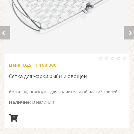
Цена:
UZS
1 190 000
0
out
of
Сетка для жарки рыбы и овощей
5
большая, подходит для значительной части* грилей
Наличие:
В наличии