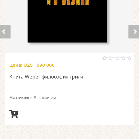
Цена:
UZS
590 000
0
out
of
Книга Weber философия гриля
5
Наличие:
В наличии