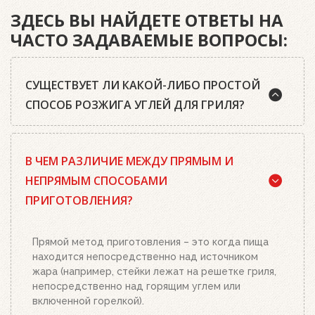
ЗДЕСЬ ВЫ НАЙДЕТЕ ОТВЕТЫ НА
ЧАСТО ЗАДАВАЕМЫЕ ВОПРОСЫ:
СУЩЕСТВУЕТ ЛИ КАКОЙ-ЛИБО ПРОСТОЙ
СПОСОБ РОЗЖИГА УГЛЕЙ ДЛЯ ГРИЛЯ?
Да, существует. Наш совет: используйте
В ЧЕМ РАЗЛИЧИЕ МЕЖДУ ПРЯМЫМ И
качественный древесный уголь или угольные
брикеты Weber, кубики для розжига, а также наш
НЕПРЯМЫМ СПОСОБАМИ
стартер для розжига. Наполните стартер
ПРИГОТОВЛЕНИЯ?
необходимым количеством угля или брикетов,
положите два-три кубика для розжига на
решетку для угля и подожгите их. Сверху
Прямой метод приготовления – это когда пища
поставьте заполненный углем или брикетами
находится непосредственно над источником
стартер. Больше ничего делать не нужно.
жара (например, стейки лежат на решетке гриля,
Топливо разгорится полностью за 20-30 минут, в
непосредственно над горящим углем или
зависимости от количества угля или брикетов.
включенной горелкой).
Когда верхний уголь станет красным, а слой