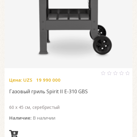
Цена:
UZS
19 990 000
0
out
of
Газовый гриль Spirit II E-310 GBS
5
60 x 45 см, серебристый
Наличие:
В наличии