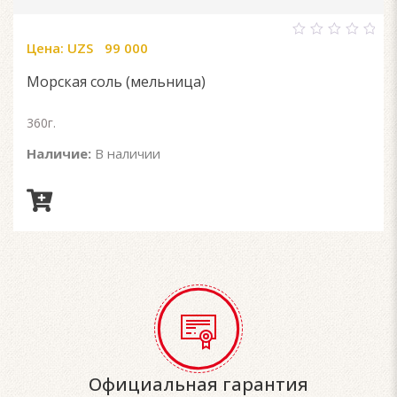
Цена:
UZS
99 000
0
out
of
Морская соль (мельница)
5
360г.
Наличие:
В наличии
Официальная гарантия