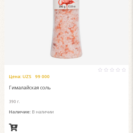
Цена:
UZS
99 000
0
out
of
Гималайская соль
5
390 г.
Наличие:
В наличии