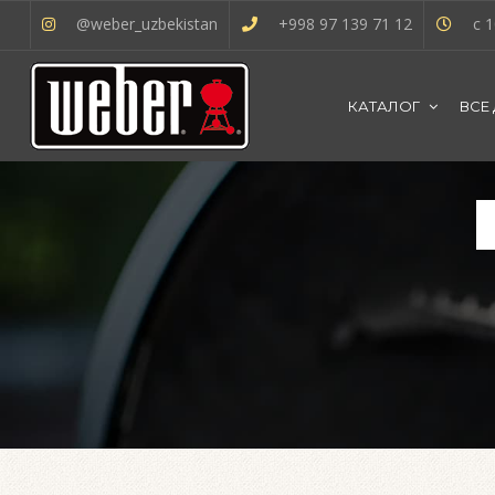
@weber_uzbekistan
+998 97 139 71 12
с 1
КАТАЛОГ
ВСЕ