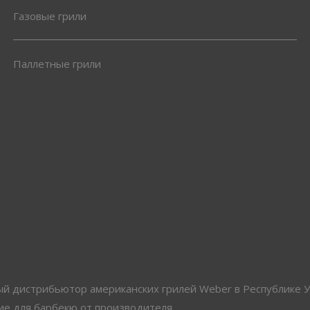
Газовые грили
Паллетные грили
 дистрибьютор американских грилей Weber в Республике У
е для барбекю от производителя.