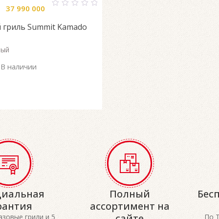
37 990 000
0
out
 гриль Summit Kamado
of
5
ный
В наличии
иальная
Полный
Бес
рантия
ассортимент на
сайте
газовые грили и 5
По 