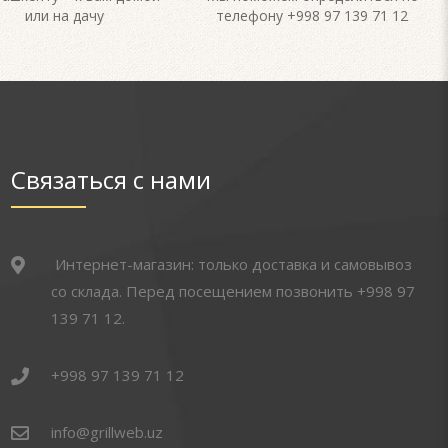
или на дачу
телефону +998 97 139 71 12
Связаться с нами
Интернет-магазин: только доставка и самовывоз
со склада. Перед посещением позвонить +998 97
139 71 12.
+998 97 139 71 12
info@grillweb.uz