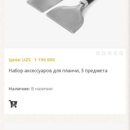
Цена:
UZS
1 190 000
0
out
of
Набор аксессуаров для планчи, 3 предмета
5
Наличие:
В наличии