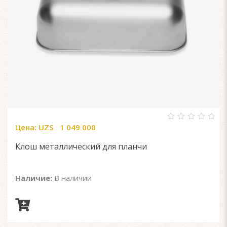
Цена:
UZS
1 049 000
0
out
of
Клош металлический для планчи
5
Наличие:
В наличии