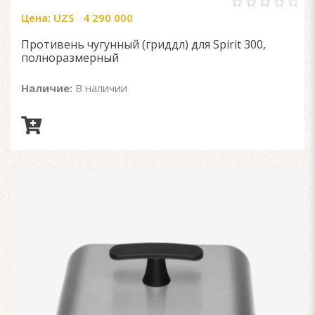
Цена:
UZS
4 290 000
0
out
of
Противень чугунный (гриддл) для Spirit 300,
5
полноразмерный
Наличие:
В наличии