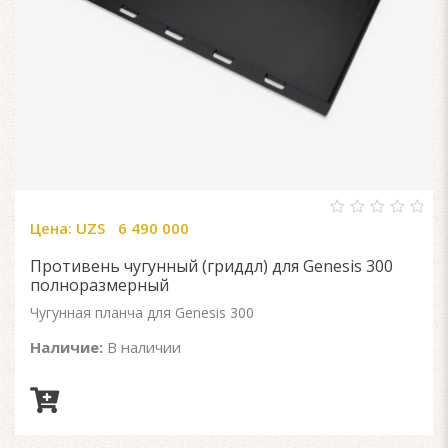
Цена:
UZS
6 490 000
0
out
of
Противень чугунный (гриддл) для Genesis 300
5
полноразмерный
Чугунная планча для Genesis 300
Наличие:
В наличии