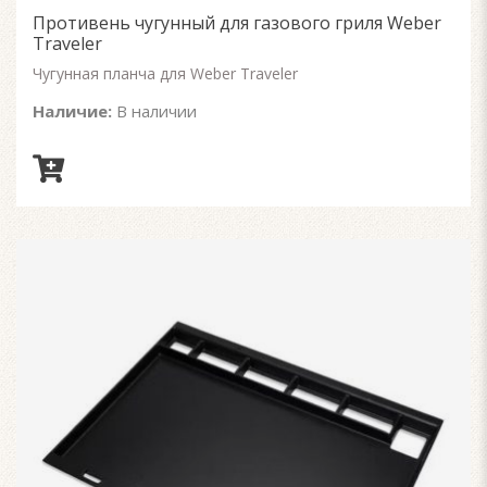
of
Противень чугунный для газового гриля Weber
5
Traveler
Чугунная планча для Weber Traveler
Наличие:
В наличии