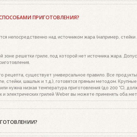
 древесный уголь или угольные брикеты Weber, кубики для роз
 положите два-три кубика для розжига на решетку для угля и 
 СПОСОБАМИ ПРИГОТОВЛЕНИЯ?
о. Топливо разгорится полностью за 20-30 минут, в зависимост
ым пеплом, высыпьте уголь из стартера на решетку для угля. 
тся непосредственно над источником жара (например, стейки
 зоне решетки гриле, под которой нет источника жара. Допуст
риготовления.
го рецепта, существует универсальное правило. Все продукты
е, стейки, шашлык и т.д.), готовятся прямым методом. Крупны
.), или нужна низкая температура приготовления (до 200 °C), д
х и электрических грилей Weber вы можете применять оба мет
ИГОТОВЛЕНИИ?