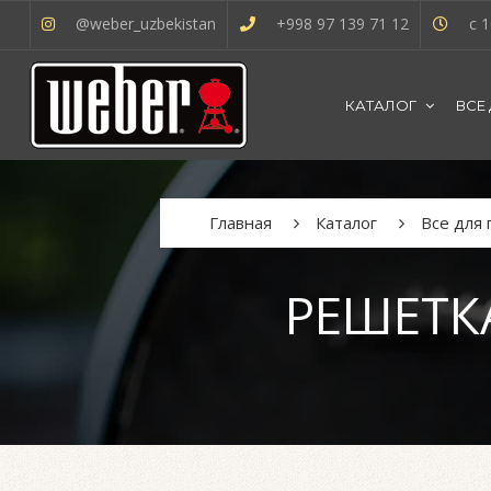
@weber_uzbekistan
+998 97 139 71 12
с 1
КАТАЛОГ
ВСЕ
Главная
Каталог
Все для
РЕШЕТК