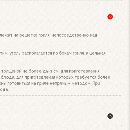
жига, а также наш стартер для розжига. Наполните
подожгите их. Сверху поставьте заполненный углем
и от количества угля или брикетов. Когда верхний
Жар будет просто отличным!
 лежат на решетке гриля, непосредственно над
им, уголь располагается по бокам гриля, а цельная
 толщиной не более 2,5-3 см, для приготовления
е блюда, для приготовления которых требуется более
олжны готовиться на гриле непрямым методом. При
ода.