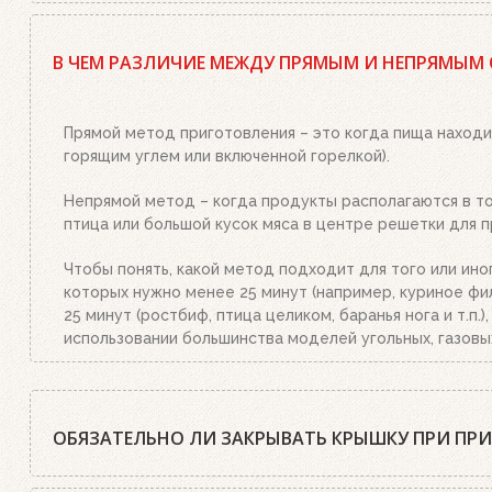
Да, существует. Наш совет: используйте качественный
стартер необходимым количеством угля или брикетов,
В ЧЕМ РАЗЛИЧИЕ МЕЖДУ ПРЯМЫМ И НЕПРЯМЫМ
или брикетами стартер. Больше ничего делать не нужн
уголь станет красным, а слой брикетов покроется бел
Прямой метод приготовления – это когда пища находи
горящим углем или включенной горелкой).
Непрямой метод – когда продукты располагаются в той
птица или большой кусок мяса в центре решетки для п
Чтобы понять, какой метод подходит для того или ино
которых нужно менее 25 минут (например, куриное фил
25 минут (ростбиф, птица целиком, баранья нога и т.п
использовании большинства моделей угольных, газовы
ОБЯЗАТЕЛЬНО ЛИ ЗАКРЫВАТЬ КРЫШКУ ПРИ ПР