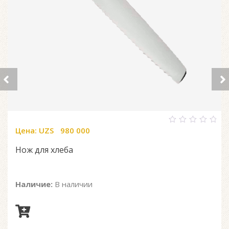
Цена:
UZS
980 000
0
out
of
Нож для хлеба
5
Наличие:
В наличии