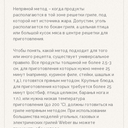
Когда верхний уголь станет красным, а слой
брикетов покроется белым пеплом, высыпьте
Непрямой метод – когда продукты
уголь из стартера на решетку для угля. Жар
располагаются в той зоне решетки гриле, под
будет просто отличным!
которой нет источника жара. Допустим, уголь
располагается по бокам гриля, а цельная птица
или большой кусок мяса в центре решетки для
приготовления.
Чтобы понять, какой метод подходит для того
или иного рецепта, существует универсальное
правило. Все продукты толщиной не более 2,5-3
см, для приготовления которых нужно менее 25
минут (например, куриное филе, стейки, шашлык и
т.д.), готовятся прямым методом. Крупные блюда,
для приготовления которых требуется более 25
минут (ростбиф, птица целиком, баранья нога и
т.п.), или нужна низкая температура
приготовления (до 200 °C), должны готовиться на
гриле непрямым методом. При использовании
большинства моделей угольных, газовых и
электрических грилей Weber вы можете