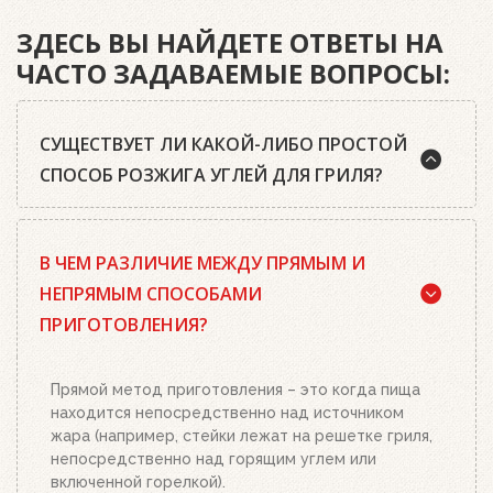
ЗДЕСЬ ВЫ НАЙДЕТЕ ОТВЕТЫ НА
ЧАСТО ЗАДАВАЕМЫЕ ВОПРОСЫ:
СУЩЕСТВУЕТ ЛИ КАКОЙ-ЛИБО ПРОСТОЙ
СПОСОБ РОЗЖИГА УГЛЕЙ ДЛЯ ГРИЛЯ?
Да, существует. Наш совет: используйте
В ЧЕМ РАЗЛИЧИЕ МЕЖДУ ПРЯМЫМ И
качественный древесный уголь или угольные
брикеты Weber, кубики для розжига, а также наш
НЕПРЯМЫМ СПОСОБАМИ
стартер для розжига. Наполните стартер
ПРИГОТОВЛЕНИЯ?
необходимым количеством угля или брикетов,
положите два-три кубика для розжига на
решетку для угля и подожгите их. Сверху
Прямой метод приготовления – это когда пища
поставьте заполненный углем или брикетами
находится непосредственно над источником
стартер. Больше ничего делать не нужно.
жара (например, стейки лежат на решетке гриля,
Топливо разгорится полностью за 20-30 минут, в
непосредственно над горящим углем или
зависимости от количества угля или брикетов.
включенной горелкой).