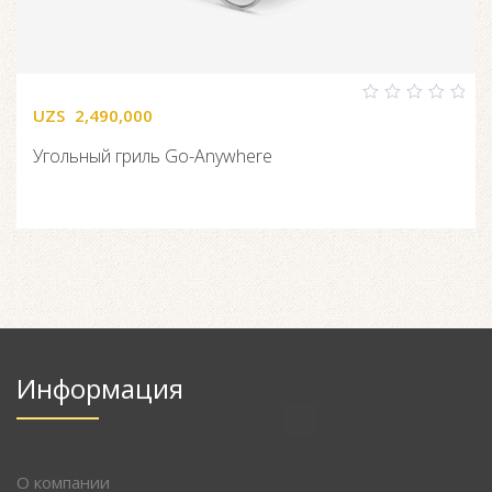
UZS
2,490,000
0
out
of
Угольный гриль Go-Anywhere
5
Информация
О компании