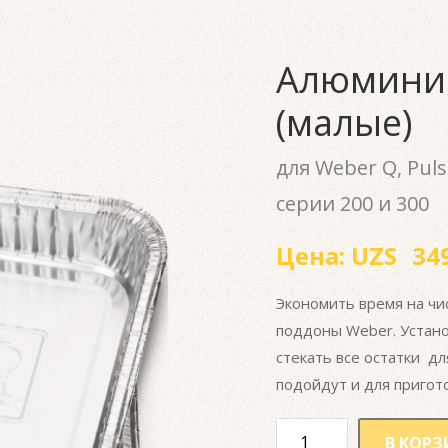
Алюмини
(малые)
для Weber Q, Pulse,
серии 200 и 300
Цена:
UZS
349
Экономить время на чи
поддоны Weber. Устано
стекать все остатки д
подойдут и для пригот
В КОРЗ