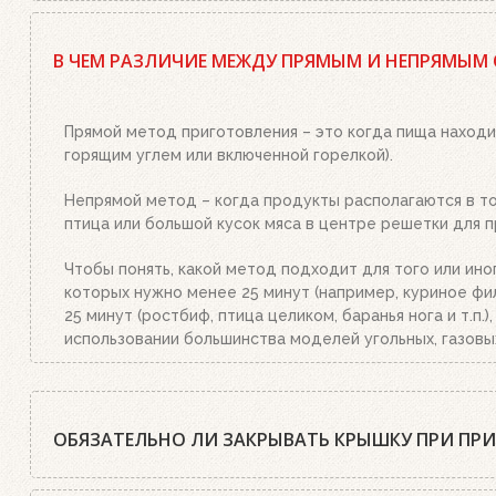
Да, существует. Наш совет: используйте качественный
стартер необходимым количеством угля или брикетов,
В ЧЕМ РАЗЛИЧИЕ МЕЖДУ ПРЯМЫМ И НЕПРЯМЫМ
или брикетами стартер. Больше ничего делать не нужн
уголь станет красным, а слой брикетов покроется бел
Прямой метод приготовления – это когда пища находи
горящим углем или включенной горелкой).
Непрямой метод – когда продукты располагаются в той
птица или большой кусок мяса в центре решетки для п
Чтобы понять, какой метод подходит для того или ино
которых нужно менее 25 минут (например, куриное фил
25 минут (ростбиф, птица целиком, баранья нога и т.п
использовании большинства моделей угольных, газовы
ОБЯЗАТЕЛЬНО ЛИ ЗАКРЫВАТЬ КРЫШКУ ПРИ ПР