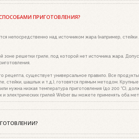
 древесный уголь или угольные брикеты Weber, кубики для роз
 положите два-три кубика для розжига на решетку для угля и 
 СПОСОБАМИ ПРИГОТОВЛЕНИЯ?
о. Топливо разгорится полностью за 20-30 минут, в зависимост
ым пеплом, высыпьте уголь из стартера на решетку для угля. 
тся непосредственно над источником жара (например, стейки
 зоне решетки гриле, под которой нет источника жара. Допуст
риготовления.
го рецепта, существует универсальное правило. Все продукты
е, стейки, шашлык и т.д.), готовятся прямым методом. Крупны
.), или нужна низкая температура приготовления (до 200 °C), д
х и электрических грилей Weber вы можете применять оба мет
ИГОТОВЛЕНИИ?