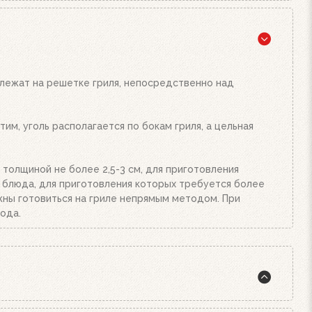
жига, а также наш стартер для розжига. Наполните
подожгите их. Сверху поставьте заполненный углем
и от количества угля или брикетов. Когда верхний
Жар будет просто отличным!
 лежат на решетке гриля, непосредственно над
им, уголь располагается по бокам гриля, а цельная
 толщиной не более 2,5-3 см, для приготовления
е блюда, для приготовления которых требуется более
олжны готовиться на гриле непрямым методом. При
ода.