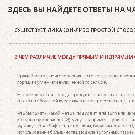
ЗДЕСЬ ВЫ НАЙДЕТЕ ОТВЕТЫ НА 
СУЩЕСТВУЕТ ЛИ КАКОЙ-ЛИБО ПРОСТОЙ СПОСОБ
Да, существует. Наш совет: используйте качественный
стартер необходимым количеством угля или брикетов,
В ЧЕМ РАЗЛИЧИЕ МЕЖДУ ПРЯМЫМ И НЕПРЯМЫМ
или брикетами стартер. Больше ничего делать не нужн
уголь станет красным, а слой брикетов покроется бел
Прямой метод приготовления – это когда пища находи
горящим углем или включенной горелкой).
Непрямой метод – когда продукты располагаются в той
птица или большой кусок мяса в центре решетки для п
Чтобы понять, какой метод подходит для того или ино
которых нужно менее 25 минут (например, куриное фил
25 минут (ростбиф, птица целиком, баранья нога и т.п
использовании большинства моделей угольных, газовы