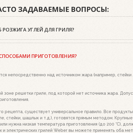
ЧАСТО ЗАДАВАЕМЫЕ ВОПРОСЫ:
 РОЗЖИГА УГЛЕЙ ДЛЯ ГРИЛЯ?
 древесный уголь или угольные брикеты Weber, кубики для роз
 положите два-три кубика для розжига на решетку для угля и 
 СПОСОБАМИ ПРИГОТОВЛЕНИЯ?
о. Топливо разгорится полностью за 20-30 минут, в зависимост
ым пеплом, высыпьте уголь из стартера на решетку для угля. 
тся непосредственно над источником жара (например, стейки
 зоне решетки гриле, под которой нет источника жара. Допуст
риготовления.
го рецепта, существует универсальное правило. Все продукты
е, стейки, шашлык и т.д.), готовятся прямым методом. Крупны
.), или нужна низкая температура приготовления (до 200 °C), д
х и электрических грилей Weber вы можете применять оба мет