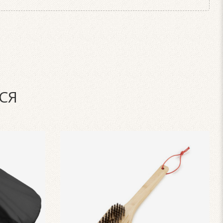
ие для системы очистки вашей модели гриля),
е аксессуары вы можете прочитать в разделе
и и пожеланиями, через указанные на этой странице
СЯ