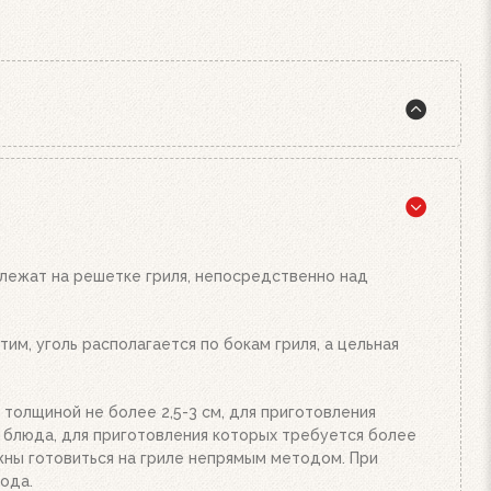
жига, а также наш стартер для розжига. Наполните
подожгите их. Сверху поставьте заполненный углем
и от количества угля или брикетов. Когда верхний
Жар будет просто отличным!
 лежат на решетке гриля, непосредственно над
им, уголь располагается по бокам гриля, а цельная
 толщиной не более 2,5-3 см, для приготовления
е блюда, для приготовления которых требуется более
олжны готовиться на гриле непрямым методом. При
ода.